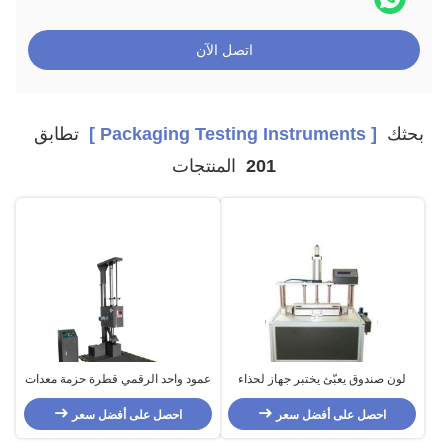
اتصل الآن
بحثك
[ Packaging Testing Instruments ]
تطابق
201
المنتجات
لون صندوق يعبّئ يختبر جهاز لحذاء
عمود واحد الرقمي قطرة حزمة معدات
قميص ملبس داخليّ صندوق
اختبار مع شاشات الكريستال السائل
احصل على أفضل سعر
احصل على أفضل سعر
تعمل باللمس العرض