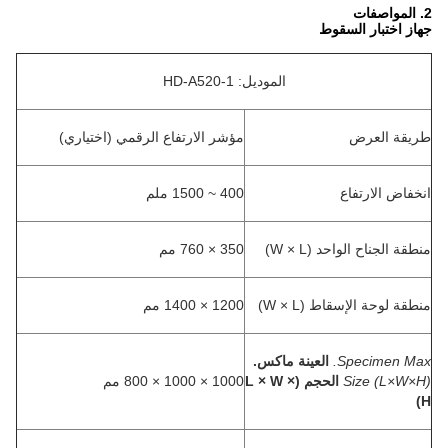
2. المواصفات
جهاز اختبار السقوط
الموديل: HD-A520-1
طريقة العرض
مؤشر الارتفاع الرقمي (اختياري)
انخفاض الارتفاع
400 ~ 1500 ملم
منطقة الجناح الواحد (W × L)
350 × 760 مم
منطقة لوحة الإسقاط (W × L)
1200 × 1400 مم
Specimen Max.
العينة ماكس.
Size (L×W×H)
الحجم (L × W ×
1000 × 1000 × 800 مم
H)