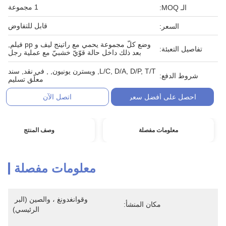
1 مجموعة
الـ MOQ:
قابل للتفاوض
السعر:
وضع كلّ مجموعة يحمي مع راتينج ليف و pp فيلم,
تفاصيل التعبئة:
بعد ذلك داخل حالة قوّيّ خشبيّ مع عملية رجل
L/C, D/A, D/P, T/T, ويسترن يونيون, , في نقد, سند
شروط الدفع:
معلّق تسليم
احصل على أفضل سعر
اتصل الآن
معلومات مفصلة
وصف المنتج
معلومات مفصلة
وقوانغدونغ ، والصين (البر 
مكان المنشأ:
الرئيسي)