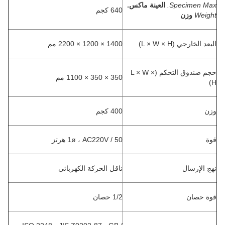
Specimen Max.
العينة ماكس.
640 كجم
Weight
وزن
البعد الخارجي (L × W × H)
1400 × 1200 × 2200 مم
حجم صندوق التحكم (L × W ×
350 × 350 × 1100 مم
H)
وزن
400 كجم
قوة
1ø ، AC220V / 50 هرتز
نهج الإرسال
ناقل الحركة الكهربائي
قوة حصان
1/2 حصان