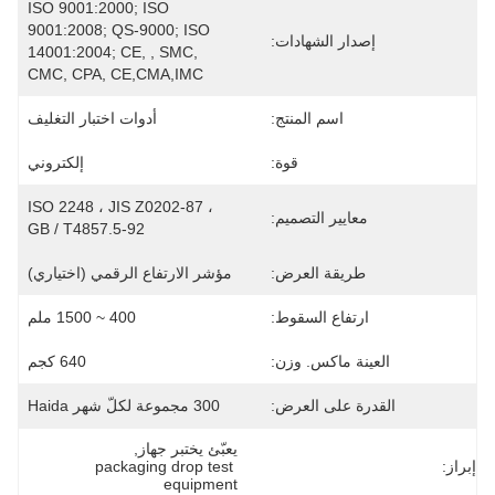
ISO 9001:2000; ISO 
9001:2008; QS-9000; ISO 
إصدار الشهادات:
14001:2004; CE, , SMC, 
CMC, CPA, CE,CMA,IMC
اسم المنتج:
أدوات اختبار التغليف
قوة:
إلكتروني
ISO 2248 ، JIS Z0202-87 ، 
معايير التصميم:
GB / T4857.5-92
طريقة العرض:
مؤشر الارتفاع الرقمي (اختياري)
ارتفاع السقوط:
400 ~ 1500 ملم
العينة ماكس. وزن:
640 كجم
القدرة على العرض:
300 مجموعة لكلّ شهر Haida
يعبّئ يختبر جهاز
, 
إبراز:
packaging drop test 
equipment