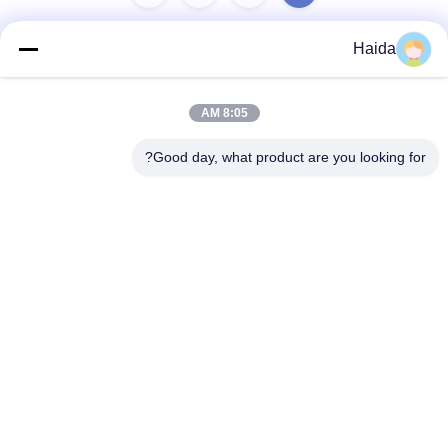
Haida
اتصال سريع
8:05 AM
العنوان
Good day, what product are you looking for?
الغرفة 105 ، المبنى F4 ، المنطقة F ، مدينة تيانان الرقمية ، منطقة
نانتشنغ ، مدينة دونغقوان ، مقاطعة قوانغدونغ ، الصين
الهاتف
86-0769-89055588
البريد الإلكتروني
salesmanager@qc-test.com