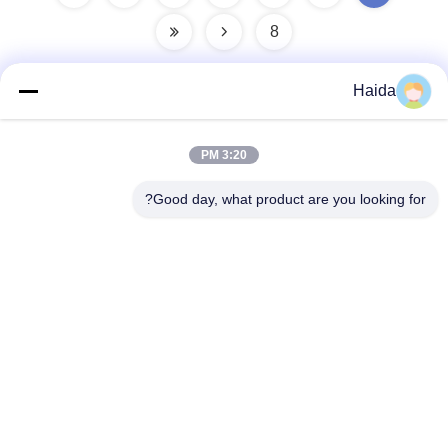
8
Haida
اتصال سريع
3:20 PM
العنوان
Good day, what product are you looking for?
الغرفة 105 ، المبنى F4 ، المنطقة F ، مدينة تيانان الرقمية ، منطقة
نانتشنغ ، مدينة دونغقوان ، مقاطعة قوانغدونغ ، الصين
الهاتف
86-0769-89055588
البريد الإلكتروني
salesmanager@qc-test.com