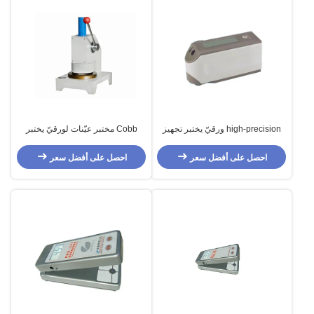
high-precision ورقيّ يختبر تجهيز
Cobb مختبر عيّنات لورقيّ يختبر
يضمن كرة spectro مضواء
تجهيز, كهربائيّ مخصّص أخذ عيّنة
تجهيز
احصل على أفضل سعر
احصل على أفضل سعر