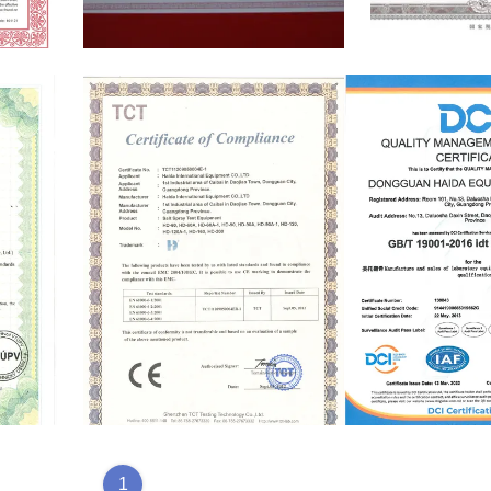
surement
Manufacturing license
Tax r
 system
VTUPV
CE
QUALITY MANAG
1