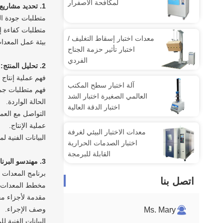
لمكافحة الاصفرار
1. تحديد مشاريع التطوير وفهم احتياجات العميل:
متطلبات جودة ال
متطلبات كفاءة إن
معدات اختبار إسقاط التغليف /
بيئة عمل المعدا
اختبار تأثير حزمة الجناح
الفردي
2. تحليل المنتج:
فهم عملية إنتاج 
آلة اختبار سطح المكتب
فهم متطلبات جمي
العالمي الصغيرة اختبار الشد
الحالة الواردة.
اختبار الدقة العالية
التواصل مع العمل
عملية الإنتاج.
معدات الاختبار البيئي لغرفة
البيانات الفنية 
اختبار الصدمات الحرارية
القابلة للبرمجة
3. مهندسو البرنامج مستعدون لمناقشة وتحليل:
برنامج المعدات 
اتصل بنا
مخطط المعدات (
مقدمة لأجزاء مخ
وصف الإجراء.
Ms. Mary
البيانات الفنية ل