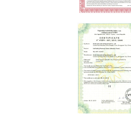
Certification of mea
management