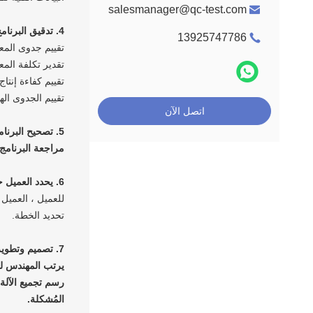
salesmanager@qc-test.com
4. تدقيق البرنامج من قبل الكادر الهندسي لتشكيل المراجعة
13925747786
تقييم جدوى المع
تقدير تكلفة المع
تقييم كفاءة إنتاج
تقييم الجدوى اله
اتصل الآن
5. تصحيح البرنامج للمشكلة التي نوقشت في
مراجعة البرنامج.
6. يحدد العميل حل تصميم اقتراح التصميم:
للعميل ، العميل
تحديد الخطة.
7. تصميم وتطوير القسم الهندسي
يرتب المهندس لم
رسم تجميع الآلة
المُشكلة.