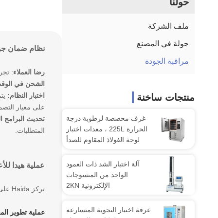
حولنا
ملف الشركة
جولة في المصنع
نظام ضمان جود
مراقبة الجودة
رضا العملاء
: تجري Haida بانتظام استطلاعات رضا العملاء لتحديد فرص التحسين.سيتم إجراء
الشحن في الوقت
اختبار النظام:
يتم
منتجات ساخنة
على معيار التصم
غرف مخصصة لرطوبة درجة
تحديث البرامج ال
الحرارة 225L ، معدات اختبار
المتطلبات.
لوحة الفولاذ المقاوم للصدأ
آلة اختبار الشد ذات العمود
عملية هيدا للأ
الواحد من المنسوجات
الإلكترونية 2KN
تركز Haida على كل خطوة في العملية التجارية تشمل التصميم والتصنيع والتركيب وخدمة ما بعد البيع.
غرفة اختبار التجوية المتسارعة
عملية تطوير الم