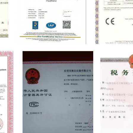
cense
ISO