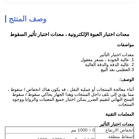
وصف المنتج
معدات اختبار العبوة الإلكترونية ، معدات اختبار تأثير السقوط
مواصفات
معدات اختبار التأثير
1. عالية الجودة ، بسعر معقول
2. عالية الدقة والدقة العالية
3.العظمى بعد البيع
الوصف:
أثناء معالجة المنتجات أو عملية النقل ، قد يكون هناك انخفاض / سقوط ،
مما يؤدي إلى تلف داخل المنتجات.وهذا الجهاز يحاكي سقوط / سقوط
المنتج النهائي لتقييم الضرر.يمكن اختبار جميع المعينات والزوايا ووجوه
المنتجات.
المعلمات التقنية
:
معدات اختبار التأثير
انخفاض الارتفاع
0 ~ 1000 مم
إسقاط منطقة