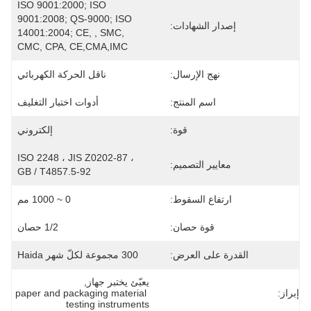
ISO 9001:2000; ISO 
9001:2008; QS-9000; ISO 
إصدار الشهادات:
14001:2004; CE, , SMC, 
CMC, CPA, CE,CMA,IMC
نهج الإرسال:
ناقل الحركة الكهربائي
اسم المنتج:
أدوات اختبار التغليف
قوة:
إلكتروني
ISO 2248 ، JIS Z0202-87 ، 
معايير التصميم:
GB / T4857.5-92
ارتفاع السقوط:
0 ~ 1000 مم
قوة حصان:
1/2 حصان
القدرة على العرض:
300 مجموعة لكلّ شهر Haida
يعبّئ يختبر جهاز
, 
إبراز:
paper and packaging material 
testing instruments