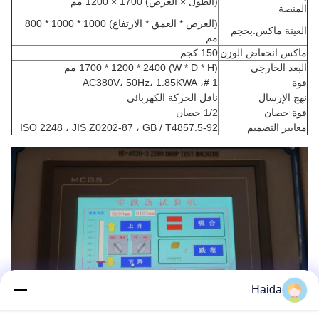
(الطول × العرض) 1700 × 1200 مم
المنصة
(العرض * العمق * الارتفاع) 1000 * 1000 * 800
العينة ماكس.بحجم
مم
ماكس انخفاض الوزن
150 كجم
البعد الخارجي
(W * D * H) 1700 * 1200 * 2400 مم
قوة
1 #، AC380V، 50Hz، 1.85KWA
نهج الإرسال
ناقل الحركة الكهربائي
قوة حصان
1/2 حصان
معايير التصميم
ISO 2248 ، JIS Z0202-87 ، GB / T4857.5-92
Haida