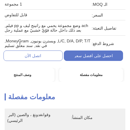
1 مجموعة
الـ MOQ:
قابل للتفاوض
السعر:
ach وضع مجموعة يحمي مع راتينج ليف و pp فيلم,
تفاصيل التعبئة:
بعد ذلك داخل حالة قوّيّ خشبيّ مع عملية رجل
L/C, D/A, D/P, T/T, ويسترن يونيون, MoneyGram,
شروط الدفع:
في نقد, سند معلّق تسليم
احصل على أفضل سعر
اتصل الآن
معلومات مفصلة
وصف المنتج
معلومات مفصلة
وقوانغدونغ ، والصين (البر 
مكان المنشأ:
الرئيسي)