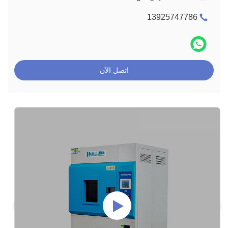
13925747786
اتصل الآن