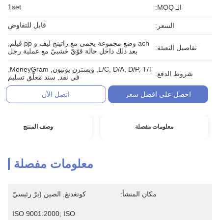
1set
الـ MOQ:
قابل للتفاوض
السعر:
ach وضع مجموعة يحمي مع راتينج ليف و pp فيلم,
تفاصيل التعبئة:
بعد ذلك داخل حالة قوّيّ خشبيّ مع عملية رجل
L/C, D/A, D/P, T/T, ويسترن يونيون, MoneyGram,
شروط الدفع:
في نقد, سند معلّق تسليم
احصل على أفضل سعر
اتصل الآن
معلومات مفصلة
وصف المنتج
معلومات مفصلة
مكان المنشأ:
كونغدنغ, الصين (برّ رئيسيّ
ISO 9001:2000; ISO 