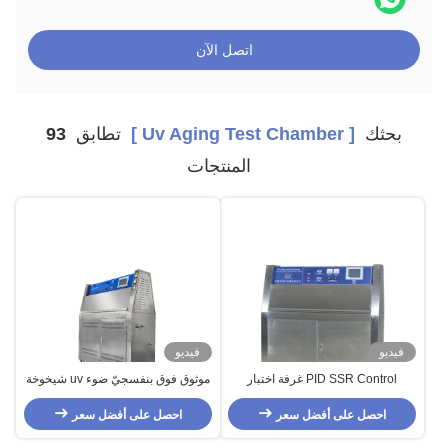
اتصل الآن
بحثك
[ Uv Aging Test Chamber ]
تطابق
93
المنتجات
فيديو
فيديو
PID SSR Control غرفة اختبار
موثوق فوق بنفسجيّ ضوء uv شيخوخة
الشيخوخة للأشعة فوق البنفسجية /
إختبار غرفة, محترف UVB ضوء مخبار
احصل على أفضل سعر
جهاز اختبار الضوء فوق البنفسجي
احصل على أفضل سعر
UVA في المختبر