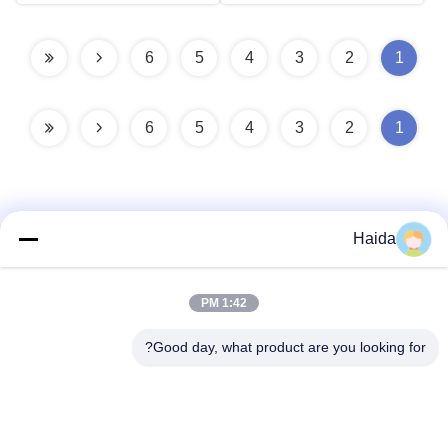
6
5
4
3
2
1
6
5
4
3
2
1
Haida
اتصال سريع
1:42 PM
العنوان
Good day, what product are you looking for?
الغرفة 105 ، المبنى F4 ، المنطقة F ، مدينة تيانان الرقمية ، منطقة
نانتشنغ ، مدينة دونغقوان ، مقاطعة قوانغدونغ ، الصين
الهاتف