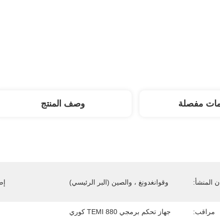
مات مفصلة
وصف المنتج
 المنشأ:
وقوانغدونغ ، والصين (البر الرئيسي)
إص
مراقب:
جهاز تحكم برمجي TEMI 880 كوري