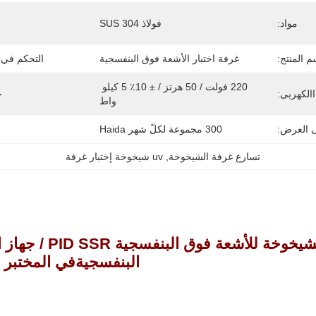
مواد:
فولاذ SUS 304
م المنتج:
غرفة اختبار الأشعة فوق البنفسجية
التحكم في 
220 فولت / 50 هرتز / ± 10٪ 5 كيلو 
االكهربى:
ح
واط
ى العرض:
300 مجموعة لكلّ شهر Haida
تسارع غرفة الشيخوخة
, 
uv شيخوخة إختبار غرفة
غرفة اختبار الش
البنفسجية
في المختبر