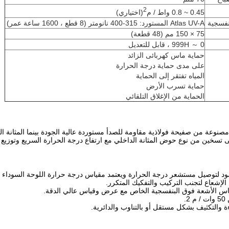
2
0.45 ~ 0.8 واط / م
(اختياري)
نفسجية
Atlas UV-A المستورد: 315-400 نانومتر (8 قطع ، 1600 ساعة عمر)
75 × 150 مم (48 قطعة)
0 ～ 999H ، قابل للتعديل
حماية ماس كهربائى الزائد
على مدى حماية درجة الحرارة
المياه تفتقر إلى الحماية
حماية تسرب الأرض
الحماية من الإغلاق التلقائي
 مصنوعة من صفيحة فولاذية مقاومة للصدأ مستوردة عالية الجودة بينما المثانة الخار
 تسخين من نوع حوض المثانة الداخلي مع ارتفاع درجة الحرارة السريع وتوزيع 
أسود لتوصيل مستشعر درجة الحرارة ويعتمد مقياس درجة حرارة اللوحة السوداء 
لإشعاع لتجنب التركيب والتفكيك المتكرر.
ياس الأشعة فوق البنفسجية الخاص مع عرض وقياس عالي الدقة.
.
 والتكثيف بشكل مستقل أو بالتناوب والدائرية.