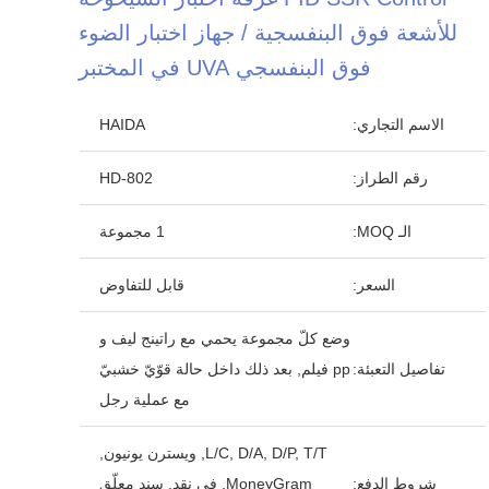
للأشعة فوق البنفسجية / جهاز اختبار الضوء
فوق البنفسجي UVA في المختبر
الاسم التجاري:
HAIDA
رقم الطراز:
HD-802
الـ MOQ:
1 مجموعة
السعر:
قابل للتفاوض
وضع كلّ مجموعة يحمي مع راتينج ليف و
تفاصيل التعبئة:
pp فيلم, بعد ذلك داخل حالة قوّيّ خشبيّ
مع عملية رجل
L/C, D/A, D/P, T/T, ويسترن يونيون,
شروط الدفع:
MoneyGram, في نقد, سند معلّق