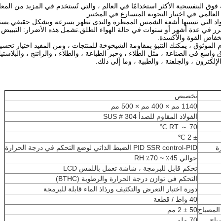
وق البنفسجية الأكثر استخدامًا في العالم ، والتي تُستخدم في المزيد من المعام
 العالمي في اختبار التجوية المتسارع في المختبر.
مواد التي تسببها أشعة الشمس الممطرة والندى تظهر بسرعة وبشكل حقيقي.يستغر
الضرر في عدة أشهر أو سنوات في حالة الهواء الطلق.تشمل هذه الأضرار: التبييض ،
خفاض القوة والأكسدة.
قادم الموثوق ، يمكنك التنبؤ بمقاومة الشيخوخة للمنتجات ، ومن المفيد اختيار تحسي
اسع في الصناعة ، مثل الطلاء ، وحبر الطباعة ، والطلاء ، والراتنج ، والبلاستي
لإلكترون ، والجلفنة ، والطبية ، وما إلى ذلك.
تخصيص
1140 مم × 400 مم × 500 مم
الفولاذ المقاوم للصدأ SUS # 304
RT ～ 70 ℃
± 2 ℃
ة
PID SSR control-PID الضبط الذاتي لوضع التحكم في درجة الحرارة
حوالي 45٪ ~ 70٪ RH
تحكم قابل للبرمجة ، شاشة تعمل باللمس LCD
التحكم في توازن درجة الحرارة والرطوبة (BTHC)
دورة اختبار التعرض والتكثيف ورذاذ الماء قابلة للبرمجة
40 واط / قطعة
المصباح
50 ± 2 مم
باح
70 ملم