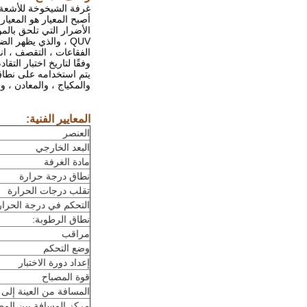
غرفة الشيخوخة للأشعة ف
أصبح المعيار هو المعيار
الأضرار التي تلحق بال
QUV ، والذي يظهر 
الفقاعات ، التقصف ، ان
وفقًا لتاريخ اختبار الت
يتم استخدامه على نطاق و
والمكياج ، والمعادن ، وا
المعايير الفنية:
العنصر
البعد الخارجي
مادة الغرفة
نطاق درجة حرارة
تقلب درجات الحرارة
التحكم في درجة الحرار
نطاق الرطوبة:
مراقب
وضع التحكم
إعداد دورة الاختبار
قوة المصباح
المسافة من العينة إلى 
مركز المسافة بين المص