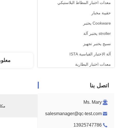
معدات اختبار المطاط البلاستيكي
حقيبة مخبار
Cookware يختبر
stroller يختبر آلة
نسيج يختبر تجهيز
آلة الاختبار القياسية ISTA
معلو
معدات اختبار البطارية
آلة التحليل الكيميائي
اتصل بنا
معدات اختبار قابلية الإشتعال
Ms. Mary
مكان
salesmanager@qc-test.com
13925747786