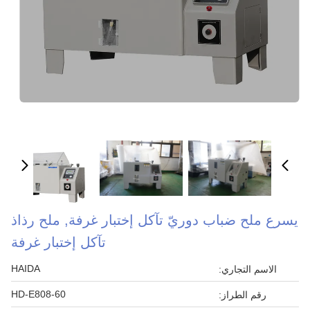
يسرع ملح ضباب دوريّ تآكل إختبار غرفة, ملح رذاذ
تآكل إختبار غرفة
HAIDA
الاسم التجاري:
HD-E808-60
رقم الطراز: