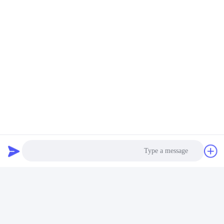
تآكل يختبر تجهيز,ملح رذاذ يختبر تجهيز,تآكل إختبار غرفة
تآكل يختبر تجهيز,تآكل إختبار غرفة
Corrosion Test Chamber
اتصال سريع
العنوان
الغرفة 105 ، المبنى F4 ، المنطقة F ، مدينة تيانان الرقمية ، منطقة
نانتشنغ ، مدينة دونغقوان ، مقاطعة قوانغدونغ ، الصين
الهاتف
86-0769-89055588
البريد الإلكتروني
Photo