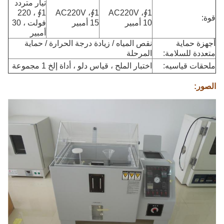
تيار متردد
1∮ ، 220
1∮AC220V ،
1∮AC220V ،
قوة:
10 أمبير
15 أمبير
فولت ، 30
أمبير
أجهزة حماية
نقص المياه / زيادة درجة الحرارة / حماية
متعددة للسلامة:
المرحلة
ملحقات قياسيه:
اختبار الملح ، قياس دلو ، أداة إلخ 1 مجموعة
الصور: