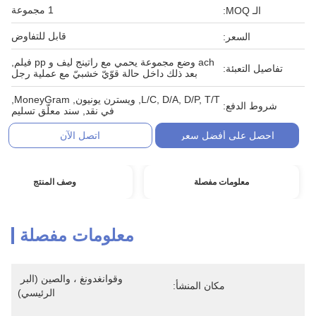
1 مجموعة
الـ MOQ:
قابل للتفاوض
السعر:
ach وضع مجموعة يحمي مع راتينج ليف و pp فيلم,
تفاصيل التعبئة:
بعد ذلك داخل حالة قوّيّ خشبيّ مع عملية رجل
L/C, D/A, D/P, T/T, ويسترن يونيون, MoneyGram,
شروط الدفع:
في نقد, سند معلّق تسليم
احصل على أفضل سعر
اتصل الآن
معلومات مفصلة
وصف المنتج
معلومات مفصلة
وقوانغدونغ ، والصين (البر 
مكان المنشأ:
الرئيسي)