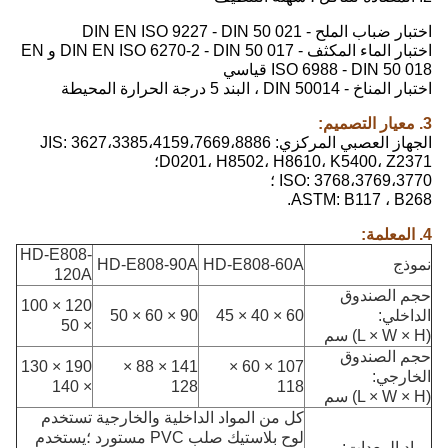
اختبار ضباب الملح - DIN EN ISO 9227 - DIN 50 021
اختبار الماء المكثف - DIN EN ISO 6270-2 - DIN 50 017 و EN
ISO 6988 - DIN 50 018 قياسي
اختبار المناخ - DIN 50014 ، البند 5 درجة الحرارة المحيطة
3. معيار التصميم:
الجهاز العصبي المركزي: 3627،3385،4159،7669،8886 JIS:
D0201، H8502، H8610، K5400، Z2371؛
ISO: 3768،3769،3770 ؛
ASTM: B117 ، B268.
4. المعلمة:
HD-E808-
نموذج
HD-E808-60A
HD-E808-90A
120A
حجم الصندوق
120 × 100
الداخلي:
60 × 40 × 45
90 × 60 × 50
× 50
(L × W × H) سم
حجم الصندوق
190 × 130
141 × 88 ×
107 × 60 ×
الخارجي:
× 140
128
118
(L × W × H) سم
كل من المواد الداخلية والخارجية تستخدم
لوح بلاستيك صلب PVC مستورد ؛يستخدم
مواد المعدات: