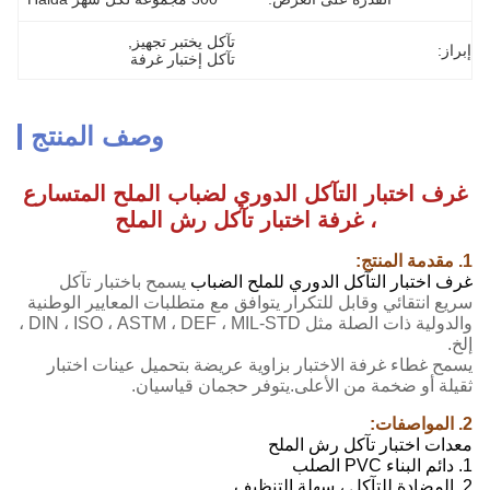
تآكل يختبر تجهيز
, 
إبراز:
تآكل إختبار غرفة
وصف المنتج
غرف اختبار التآكل الدوري لضباب الملح المتسارع
، غرفة اختبار تآكل رش الملح
1. مقدمة المنتج:
غرف اختبار التآكل الدوري للملح الضباب
يسمح باختبار تآكل
سريع انتقائي وقابل للتكرار يتوافق مع متطلبات المعايير الوطنية
والدولية ذات الصلة مثل DIN ، ISO ، ASTM ، DEF ، MIL-STD ،
إلخ.
يسمح غطاء غرفة الاختبار بزاوية عريضة بتحميل عينات اختبار
ثقيلة أو ضخمة من الأعلى.يتوفر حجمان قياسيان.
2. المواصفات:
معدات اختبار تآكل رش الملح
1. دائم البناء PVC الصلب
2. المضادة للتآكل ، سهلة التنظيف