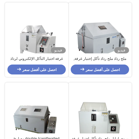
فيديو
فيديو
ملح رذاذ ملح رذاذ تآكل إختبار غرفة,
غرفة اختبار التآكل الإلكتروني لرذاذ
108L/270L ملح ضباب معدات الاختبار
الملح
احصل على أفضل سعر
احصل على أفضل سعر
بروجرامابل ملح رذاذ تآكل إختبار غرفة
double {capit}walled معياريّ