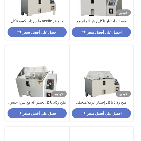
فيديو
معدات اختبار تآكل رش الملح مع
حامض acetic ملح رذاذ يكسو تآكل
التحكم في الحواسيب الصغيرة ،
يختبر غرفة, high-temperature
ومكافحة التآكل
احصل على أفضل سعر
احصل على أفضل سعر
فيديو
فيديو
ملح رذاذ تآكل إختبار غرفة/متحمّل
ملح رذاذ تآكل يختبر آلة مع نس، جيس،
يستعصي pvc anti-Corrosion يختبر
إسو، أستم، سي إختبار معيار
تجهيز
احصل على أفضل سعر
احصل على أفضل سعر