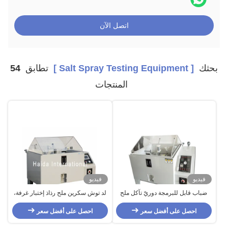
اتصل الآن
بحثك
[ Salt Spray Testing Equipment ]
تطابق
54
المنتجات
فيديو
فيديو
ضباب قابل للبرمجة دوريّ تآكل ملح
لد توش سكرين ملح رذاذ إختبار غرفة،
رذاذ إختبار غرفة, درجة حرارة
108L 270L ملح رذاذ تآكل إختبار غرفة
35℃~55℃
احصل على أفضل سعر
احصل على أفضل سعر