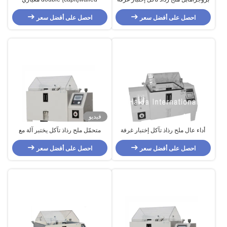
مع نس أسس إختبار، كاس اختبار
بلاستيك pvc تآكل يختبر آلة لملح رذاذ
احصل على أفضل سعر
احصل على أفضل سعر
فيديو
أداء عال ملح رذاذ تآكل إختبار غرفة
متحمّل ملح رذاذ تآكل يختبر آلة مع
HD-E808-60A معياريّ
يستعصي pvc بناء/anti-corrosion
احصل على أفضل سعر
احصل على أفضل سعر