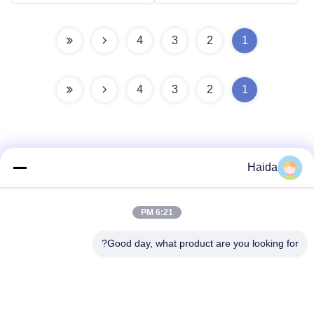
4
3
2
1
4
3
2
1
Haida
اتصال سريع
6:21 PM
العنوان
Good day, what product are you looking for?
الغرفة 105 ، المبنى F4 ، المنطقة F ، مدينة تيانان الرقمية ، منطقة
نانتشنغ ، مدينة دونغقوان ، مقاطعة قوانغدونغ ، الصين
الهاتف