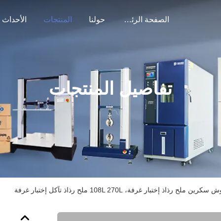
الصفحة الرئيسية
حولنا
المنتجات
الأحداث
تفاصيل المنتجات
كرين ملح رذاذ إختبار غرفة، 108L 270L ملح رذاذ تآكل إختبار غرفة