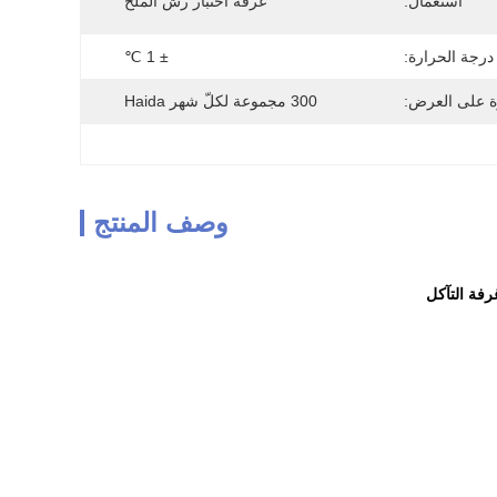
استعمال:
غرفة اختبار رش الملح
درجة الحرارة:
± 1 ℃
ة على العرض:
300 مجموعة لكلّ شهر Haida
وصف المنتج