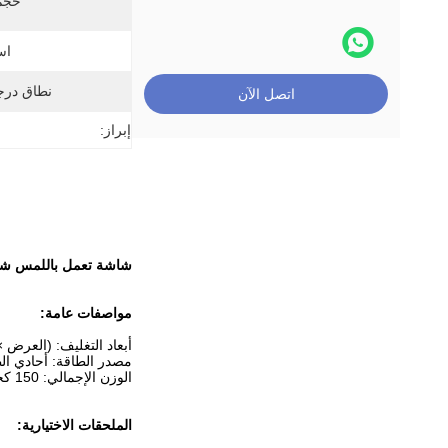
حجم 
اس
نطاق درج
اتصل الآن
إبراز:
شاشة تعمل باللمس شاشات الكريستال ال
مواصفات عامة
:
أبعاد التغليف: (العرض × العمق × ال
مصدر الطاقة: أحادي الطور ، 220 فولت ± 10٪ ، 50/60 هرتز
الوزن الإجمالي: 150 كجم
الملحقات الاختيارية: