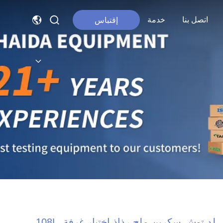
اتصل بنا
خدمة
إقتباس
لد توش سكرين ملح رذاذ إختبار غرفة، 108L