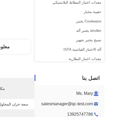
معدات اختبار المطاط البلاستيكي
حقيبة مخبار
Cookware يختبر
stroller يختبر آلة
نسيج يختبر تجهيز
معلو
آلة الاختبار القياسية ISTA
معدات اختبار البطارية
آلة التحليل الكيميائي
اتصل بنا
معدات اختبار قابلية الإشتعال
مكان
Ms. Mary
salesmanager@qc-test.com
سعة خزان المحلول
13925747786