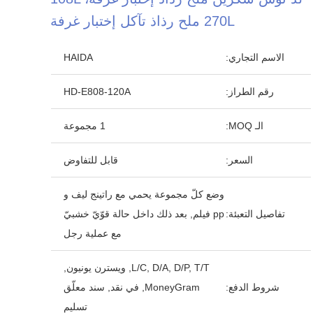
270L ملح رذاذ تآكل إختبار غرفة
الاسم التجاري:
HAIDA
رقم الطراز:
HD-E808-120A
الـ MOQ:
1 مجموعة
السعر:
قابل للتفاوض
وضع كلّ مجموعة يحمي مع راتينج ليف و
تفاصيل التعبئة:
pp فيلم, بعد ذلك داخل حالة قوّيّ خشبيّ
مع عملية رجل
L/C, D/A, D/P, T/T, ويسترن يونيون,
شروط الدفع:
MoneyGram, في نقد, سند معلّق
تسليم