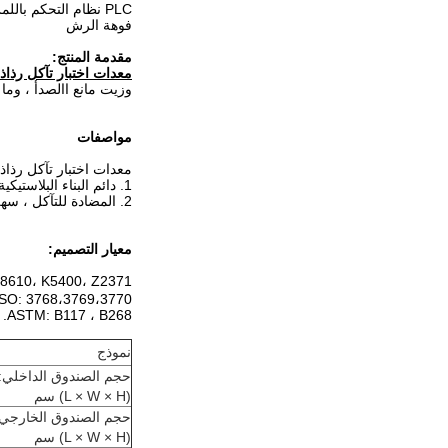
PLC نظام التحكم باللمس
فوهة الرش
مقدمة المنتج:
معدات اختبار تآكل رذاذ 
وزيت مانع االصدأ ، وما إ
مواصفات
معدات اختبار تآكل رذاذ 
1. دائم البناء البلاستيكية الصلبة
2. المضادة للتآكل ، سهلة التنظيف
معيار التصميم:
H8610، K5400، Z2371
ISO: 3768،3769،3770 ؛
ASTM: B117 ، B268.
نموذج
حجم الصندوق الداخلي:
(L × W × H) سم
حجم الصندوق الخارجي:
(L × W × H) سم