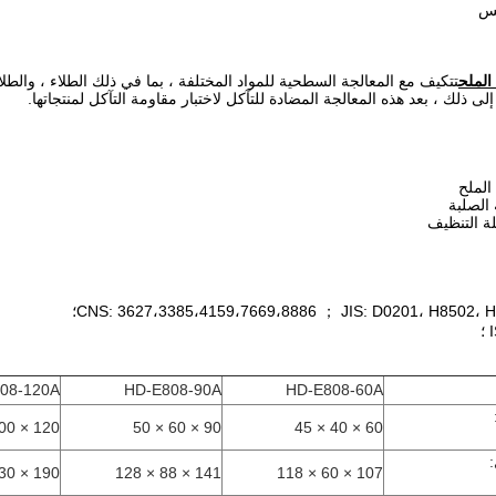
الملح
تتكيف مع المعالجة السطحية للمواد المختلفة ، بما في ذلك الطلاء ، والطلا
لى ذلك ، بعد هذه المعالجة المضادة للتآكل لاختبار مقاومة التآكل لمنتجاتها.
الملح
CNS: 3627،3385،4159،7669،8886 ； JIS: D0201، H8502، ؛
08-120A
HD-E808-90A
HD-E808-60A
120 × 100 × 50
90 × 60 × 50
60 × 40 × 45
190 × 130 × 140
141 × 88 × 128
107 × 60 × 118