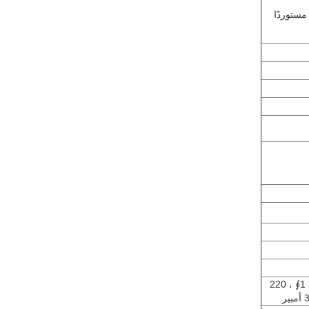
مستوردًا
تيار متردد 1∮ ، 220