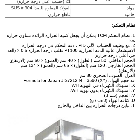
1٪ (حسب أعلى درجة حرارة)
مواد
الفولاذ المقاوم للصدأ SUS # 304
حامية
قاطع حراري
نظام التحكم:
1. نظام التحكم TCM يمكن أن يجعل كمية الحرارة الزائدة تساوي حرارة
los
2. مع وظيفة الحساب الآلي PID ، دقة التحكم في درجة الحرارة
الاستشعار: عالية الدقة الحرارية PT100 تقلب درجة الحرارة 0.5 ٪ (العد
في أعلى درجة حرارة)
الحجم الداخلي: 50 سم (الطول) × 40 سم (العمق) × 50 سم (الارتفاع)
الحجم الخارجي: 120 سم (الطول) × 65 سم (العمق) × 134 سم
(الارتفاع)
العزل: الصوف الصخري 80 مم
عد حجم الهواء: Formula for Japan JIS7212 N = 3590 (XY)
X: استهلاك الكهرباء في التهوية WH.
Y: استهلاك الكهرباء بدون تهوية WH.
V: الحجم (سم 3)
D: كثافة الهواء (g / cm3)
T: تباين درجات الحرارة بين الداخل والخارج