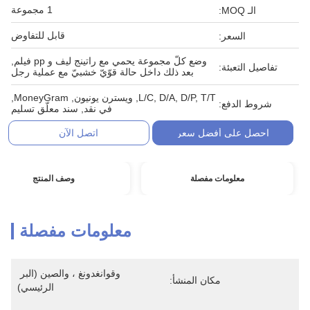
1 مجموعة
الـ MOQ:
قابل للتفاوض
السعر:
وضع كلّ مجموعة يحمي مع راتينج ليف و pp فيلم,
تفاصيل التعبئة:
بعد ذلك داخل حالة قوّيّ خشبيّ مع عملية رجل
L/C, D/A, D/P, T/T, ويسترن يونيون, MoneyGram,
شروط الدفع:
في نقد, سند معلّق تسليم
احصل على أفضل سعر
اتصل الآن
معلومات مفصلة
وصف المنتج
معلومات مفصلة
وقوانغدونغ ، والصين (البر 
مكان المنشأ:
الرئيسي)