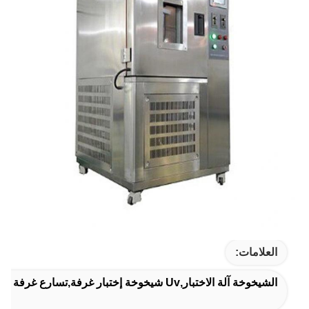
العلامات:
الشيخوخة آلة الاختبار,uv شيخوخة إختبار غرفة,تسارع غرفة الشيخوخة