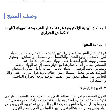
وصف المنتج
المحاكاة البيئية الإلكترونية غرفة اختبار الشيخوخة المهواة لأنابيب
الانكماش الحراري
1.
مقدمة المنتج:
غرفة اختبار الشيخوخة من نوع التهوية تستخدم لاختبار خصائص المواد
لنوع الأسلاك ، ونوع الجلد ، والبلاستيك ، والمطاط ، والقماش ، ومجهزة
بمنظم تهوية خاص للحفاظ على الهواء النقي في الداخل عند
التسخين.تصميم آلة الاختبار هذا مع جهاز ضبط إزاحة الهواء المعقد
ومقياس الجهد الرقمي ، العداد الحالي ، ساعة واط ، يمكن استخدام
المؤقت لقياس معدل استبدال الهواء.نظام تزويد هواء دوراني أفقي وكلا
الجانبين من منظم تدفق الهواء لضمان توحيد درجة الحرارة الداخلية
والاستقرار.
2. الميزة الرئيسية:
الفرن المستخدم لدراسة المطاط الذي يتم تسخينه تحت الوضع الدوار في
فترة محددة.تم اختباره لمدة يوم واحد عند درجة حرارة 70 درجة مئوية ،
وهو ما يعادل نظريًا 6 أشهر معرضة للجو الخارجي.تم تجهيز الفرن بقرص
دوار يعمل بمحرك ، ونظام تدوير الهواء الساخن الذي يضمن التوزيع