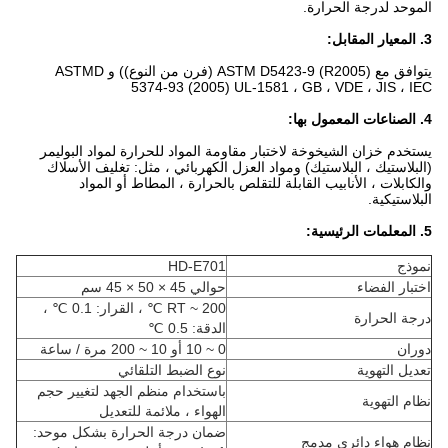
الموحد لدرجة الحرارة.
3. المعيار المقابل
:
يتوافق مع ASTM D5423-9 (R2005) (فرن من النوع)) و ASTMD
5374-93 (2005) UL-1581 ، GB ، VDE ، JIS ، IEC
4. الصناعات المعمول بها
:
يستخدم خزان الشيخوخة لاختبار مقاومة المواد للحرارة لمواد البوليمر
(البلاستيك ، البلاستيك) ومواد العزل الكهربائي ، مثل: تغليف الأسلاك
والكابلات ، الأنابيب القابلة للتقلص بالحرارة ، المطاط أو المواد
البلاستيكية.
5. المعلمات الرئيسية:
نموذج
HD-E701
اختبار الفضاء
حوالي 45 × 50 × 45 سم
RT ~ 200 ℃ ، القرار: 0.1 ℃ ،
درجة الحرارة
الدقة: 0.5 ℃
دوران
0 ~ 10 أو 10 ~ 200 مرة / ساعة
تعديل التهوية
نوع الضبط التلقائي
باستخدام منظم الجهد لتغيير حجم
نظام التهوية
الهواء ، ملائمة للتعديل
ضمان درجة الحرارة بشكل موحد:
نظام هواء دائري مدمج