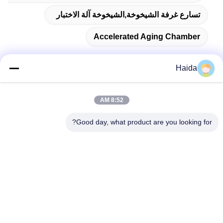
تسارع غرفة الشيخوخة,الشيخوخة آلة الاختبار
Accelerated Aging Chamber
Haida
اتصال سريع
8:52 AM
العنوان
Good day, what product are you looking for?
الغرفة 105 ، المبنى F4 ، المنطقة F ، مدينة تيانان الرقمية ، منطقة
نانتشنغ ، مدينة دونغقوان ، مقاطعة قوانغدونغ ، الصين
الهاتف
86-0769-89055588
البريد الإلكتروني
salesmanager@qc-test.com