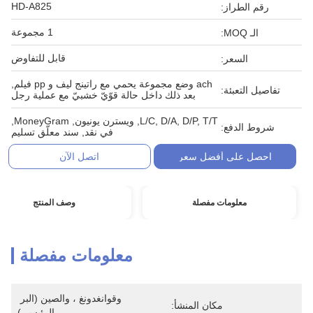
HD-A825
رقم الطراز:
1 مجموعة
الـ MOQ:
قابل للتفاوض
السعر:
ach وضع مجموعة يحمي مع راتينج ليف و pp فيلم,
تفاصيل التعبئة:
بعد ذلك داخل حالة قوّيّ خشبيّ مع عملية رجل
L/C, D/A, D/P, T/T, ويسترن يونيون, MoneyGram,
شروط الدفع:
في نقد, سند معلّق تسليم
احصل على أفضل سعر
اتصل الآن
معلومات مفصلة
وصف المنتج
معلومات مفصلة
وقوانغدونغ ، والصين (البر 
مكان المنشأ:
الرئيسي)