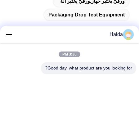
ورقيّ يختبر جهاز,ورقيّ يختبر آلة
Packaging Drop Test Equipment
Haida
اتصال سريع
3:30 PM
العنوان
Good day, what product are you looking for?
الغرفة 105 ، المبنى F4 ، المنطقة F ، مدينة تيانان الرقمية ، منطقة
نانتشنغ ، مدينة دونغقوان ، مقاطعة قوانغدونغ ، الصين
الهاتف
86-0769-89055588
البريد الإلكتروني
salesmanager@qc-test.com