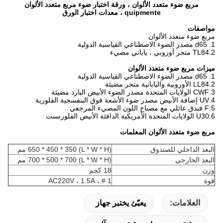
مربع ضوء متعدد الألوان ، ورقة اختبار ضوء مربع متعدد الألوان
quipmente ، معدات اختبار الورق
مواصفات
مربع ضوء متعدد الألوان
1. d65 مصدر الضوء الاصطناعي القياسية الدولية
2.TL84 متجر أوروبي ، ياباني مضيء
ميزات مربع ضوء متعدد الألوان
1. d65 مصدر الضوء الاصطناعي القياسية الدولية
2.LL84 الأوروبية واليابانية متجر مضيئة
3.CWF الولايات المتحدة مصدر الضوء الأبيض البارد مضيئة
4.UV إضافة الأبيض مصدر ضوء الأشعة فوق البنفسجية الفلورية
5.F فندق عائلي مع مصباح اللون المضيء المرجعي
6.U30 الولايات المتحدة الأمريكية الدافئة الأبيض الفلورسنت
مربع ضوء متعدد الألوان
المعلمات
البعد الداخلي للصندوق
(L * W * H) 650 * 450 * 350 مم
البعد الخارجي
(L * W * H) 700 * 500 * 700 مم
وزن
18 كجم
قوة
1 # ، AC220V ، 1.5A
العلامات:
يعبّئ يختبر جهاز