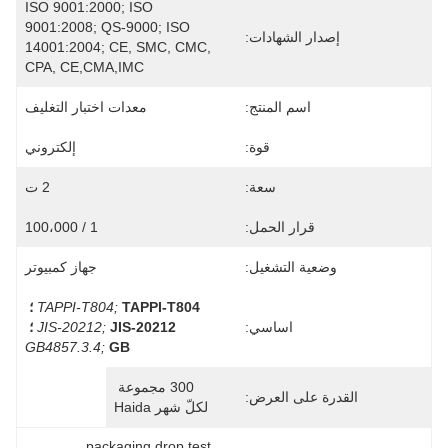
ISO 9001:2000; ISO 
9001:2008; QS-9000; ISO 
إصدار الشهادات:
14001:2004; CE, SMC, CMC, 
CPA, CE,CMA,IMC
اسم المنتج:
معدات اختبار التغليف
قوة:
إلكتروني
سعة:
2 ت
قرار الحمل:
1 / 100،000
وضعية التشغيل:
جهاز كمبيوتر
TAPPI-T804 ؛
TAPPI-T804;
اساسي:
JIS-20212 ؛
JIS-20212;
GB4857.3.4;
GB
300 مجموعة 
القدرة على العرض:
لكلّ شهر Haida
packaging drop test 