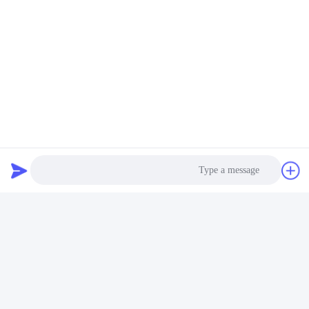
Packaging Drop Test Equipment
اتصال سريع
العنوان
الغرفة 105 ، المبنى F4 ، المنطقة F ، مدينة تيانان الرقمية ، منطقة
نانتشنغ ، مدينة دونغقوان ، مقاطعة قوانغدونغ ، الصين
الهاتف
86-0769-89055588
البريد الإلكتروني
Photo
salesmanager@qc-test.com
Video Call
Audio Call