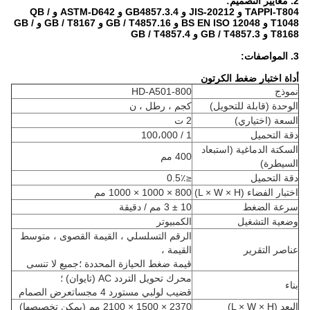
2. معايير التصميم:
TAPPI-T804 و JIS-20212 و GB4857.3.4 و ASTM-D642 و QB /
T1048 و BS EN ISO 12048 و GB / T4857.16 و GB / T8167 و GB /
T8168 و GB / T4857.3 و GB / T4857.4
3. المواصفات:
أداة اختبار ضغط الكرتون
نموذج
HD-A501-800
الوحدة (قابلة للتحويل)
كجم ، رطل ، ن
السعة (اختياري)
2 ت
دقة التحميل
1 / 100،000
السكتة الدماغية (استبعاد
400 مم
السيطرة)
دقة التحميل
≤0.5٪
اختبار الفضاء (L × W × H)
800 × 1000 × 1000 مم
سرعة الضغط
10 ± 3 مم / دقيقة
وضعية التشغيل
الكمبيوتر
الرقم التسلسلي ، القيمة القصوى ، متوسط ​​
عناصر التقرير
القيمة ،
قيمة ضغط الحيازة المحددة ؛جميع لا تنسى
محرك تحويل التردد AC (تايوان) ؛
بناء
قضيب لولبي مستورد 4 مجساتعرض الصمام
البعد (L × W × H)
2370 × 1500 × 2100 مم (يمكن تخصيصها)