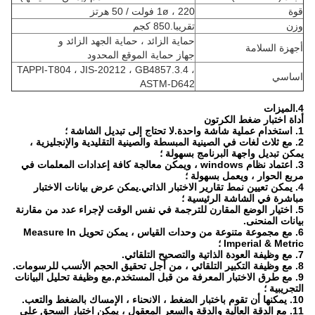
قوة
1ø ، 220 فولت / 50 هرتز
وزن
تقريبا.850 كجم
حماية الزائد ، حماية الجهد الزائد و
أجهزة السلامة
جهاز حماية الموقع المحدود
TAPPI-T804 ، JIS-20212 ، GB4857.3.4 ،
اساسي
ASTM-D642
4.الميزات
أداة اختبار ضغط الكرتون
1. استخدام عملية شاشة واحدة.لا تحتاج إلى تبديل الشاشة ؛
2. مع ثلاث لغات في الصينية المبسطة والصينية التقليدية والإنجليزية ،
يمكن تبديل واجهة البرنامج بسهولة ؛
3. اعتماد نظام windows ، ويمكن معالجة كافة إعدادات المعلمات في
مربع الحوار ، ويعمل بسهولة ؛
4. يمكن تعيين نمط تقارير الاختبار الذاتي.يمكن عرض بيانات الاختبار
مباشرة في الشاشة الرئيسية ؛
5. اختيار الوضع المقارن للترجمة في نفس الوقت لإجراء عدد من مقارنة
بيانات المنحنى.
6. مع مجموعة متنوعة من وحدات القياس ، يمكن تحويل Measure In
Imperial & Metric ؛
7. مع وظيفة العودة الذاتية والتصحيح التلقائي.
8. مع وظيفة التكبير التلقائي ، من أجل تحقيق الحجم الأنسب للرسومات.
9. مع طرق الاختبار المعرفة من قبل المستخدم.مع وظيفة تحليل البيانات
التجريبية ؛
10. يمكنها أن تقوم باختبار الضغط ، الانحناء ، الإمساك بالضغط والتعب.
11. مع الدقة العالية والدقة والسعر المعقول ، يمكن اختبار السحق على