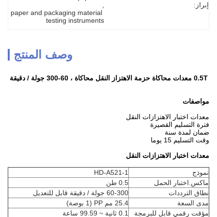
إبراز:
, 
paper and packaging material 
testing instruments
وصف المنتج
0.5T معدات محاكاة حزمة الاهتزاز النقل محاكاة ، 60-300 جولة / دقيقة
مواصفات
معدات اختبار الاهتزازات النقل
فترة التسليم القصيرة
ضمان لمدة سنة
وقت التسليم 15 يوما
معدات اختبار الاهتزازات النقل
نموذج
HD-A521-1
ماكس.اختبار الحمل
0.5 طن
نطاق الترددات
60-300 جولة / دقيقة قابل للتعديل
مدى السعة
25.4 مم PP (1 بوصة)
مؤقت رقمي قابل للبرمجة
0.1 ثانية ~ 99.59 ساعة