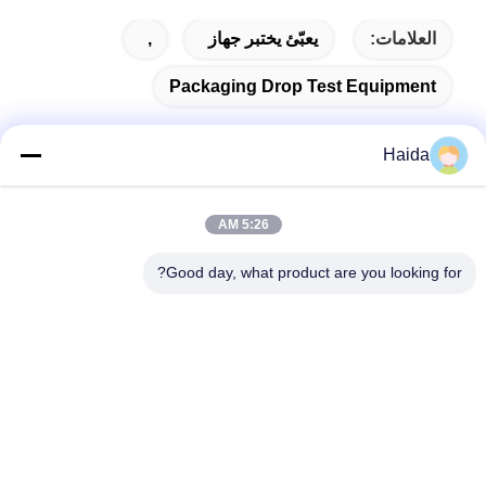
العلامات:
يعبّئ يختبر جهاز
,
Packaging Drop Test Equipment
Haida
اتصال سريع
5:26 AM
Good day, what product are you looking for?
العنوان
الغرفة 105 ، المبنى F4 ، المنطقة F ، مدينة تيانان الرقمية ، منطقة
نانتشنغ ، مدينة دونغقوان ، مقاطعة قوانغدونغ ، الصين
الهاتف
86-0769-89055588
البريد الإلكتروني
salesmanager@qc-test.com