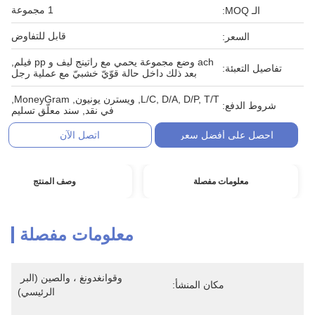
1 مجموعة
الـ MOQ:
قابل للتفاوض
السعر:
ach وضع مجموعة يحمي مع راتينج ليف و pp فيلم,
تفاصيل التعبئة:
بعد ذلك داخل حالة قوّيّ خشبيّ مع عملية رجل
L/C, D/A, D/P, T/T, ويسترن يونيون, MoneyGram,
شروط الدفع:
في نقد, سند معلّق تسليم
احصل على أفضل سعر
اتصل الآن
معلومات مفصلة
وصف المنتج
معلومات مفصلة
وقوانغدونغ ، والصين (البر 
مكان المنشأ:
الرئيسي)