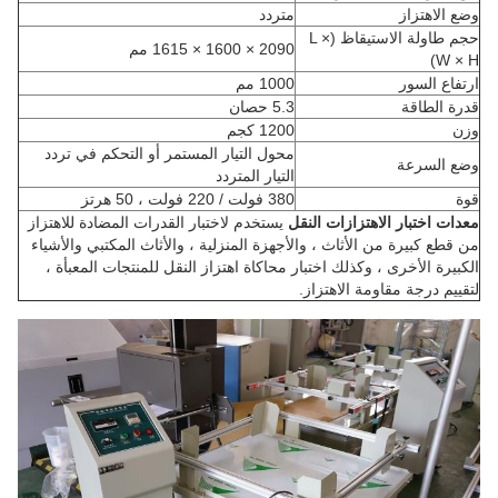
وضع الاهتزاز
متردد
حجم طاولة الاستيقاظ (L ×
2090 × 1600 × 1615 مم
W × H)
ارتفاع السور
1000 مم
قدرة الطاقة
5.3 حصان
وزن
1200 كجم
محول التيار المستمر أو التحكم في تردد
وضع السرعة
التيار المتردد
قوة
380 فولت / 220 فولت ، 50 هرتز
معدات اختبار الاهتزازات النقل
يستخدم لاختبار القدرات المضادة للاهتزاز
من قطع كبيرة من الأثاث ، والأجهزة المنزلية ، والأثاث المكتبي والأشياء
الكبيرة الأخرى ، وكذلك اختبار محاكاة اهتزاز النقل للمنتجات المعبأة ،
لتقييم درجة مقاومة الاهتزاز.