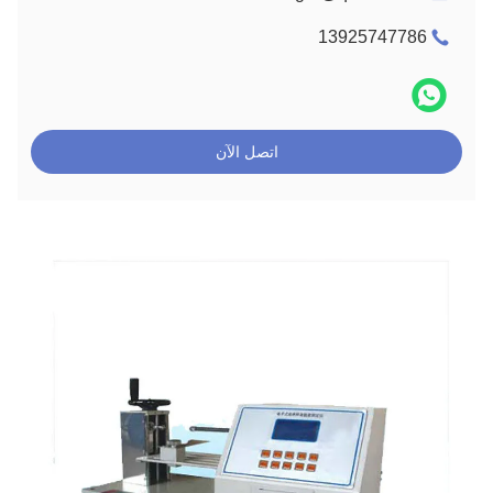
13925747786
اتصل الآن