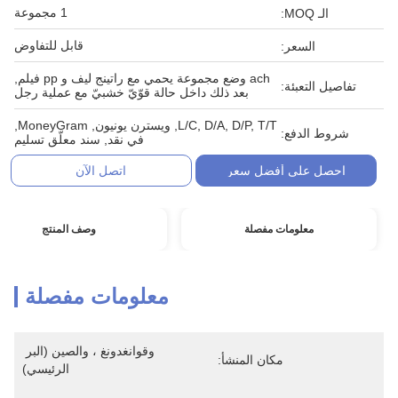
1 مجموعة
الـ MOQ:
قابل للتفاوض
السعر:
ach وضع مجموعة يحمي مع راتينج ليف و pp فيلم,
تفاصيل التعبئة:
بعد ذلك داخل حالة قوّيّ خشبيّ مع عملية رجل
L/C, D/A, D/P, T/T, ويسترن يونيون, MoneyGram,
شروط الدفع:
في نقد, سند معلّق تسليم
احصل على أفضل سعر
اتصل الآن
معلومات مفصلة
وصف المنتج
معلومات مفصلة
وقوانغدونغ ، والصين (البر 
مكان المنشأ:
الرئيسي)