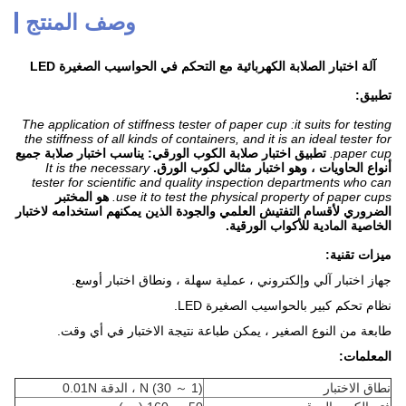
وصف المنتج
آلة اختبار الصلابة الكهربائية مع التحكم في الحواسيب الصغيرة LED
تطبيق:
The application of stiffness tester of paper cup :it suits for testing
the stiffness of all kinds of containers, and it is an ideal tester for
paper cup.
تطبيق اختبار صلابة الكوب الورقي: يناسب اختبار صلابة جميع
أنواع الحاويات ، وهو اختبار مثالي لكوب الورق.
It is the necessary
tester for scientific and quality inspection departments who can
use it to test the physical property of paper cups.
هو المختبر
الضروري لأقسام التفتيش العلمي والجودة الذين يمكنهم استخدامه لاختبار
الخاصية المادية للأكواب الورقية.
ميزات تقنية:
جهاز اختبار آلي وإلكتروني ، عملية سهلة ، ونطاق اختبار أوسع.
نظام تحكم كبير بالحواسيب الصغيرة LED.
طابعة من النوع الصغير ، يمكن طباعة نتيجة الاختبار في أي وقت.
المعلمات:
نطاق الاختبار
(1 ～ 30) N ، الدقة 0.01N