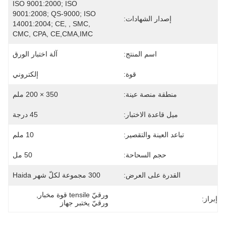
ISO 9001:2000; ISO 
9001:2008; QS-9000; ISO 
إصدار الشهادات:
14001:2004; CE, , SMC, 
CMC, CPA, CE,CMA,IMC
اسم المنتج:
آلة اختبار الورق
قوة:
إلكتروني
منطقة منصة عينة:
350 × 200 ملم
ميل قاعدة الاختبار:
45 درجة
تباعد العينة والتقصير:
10 ملم
حجم السحاحة:
50 مل
القدرة على العرض:
300 مجموعة لكلّ شهر Haida
ورقيّ tensile قوة مخبار
, 
إبراز:
ورقيّ يختبر جهاز