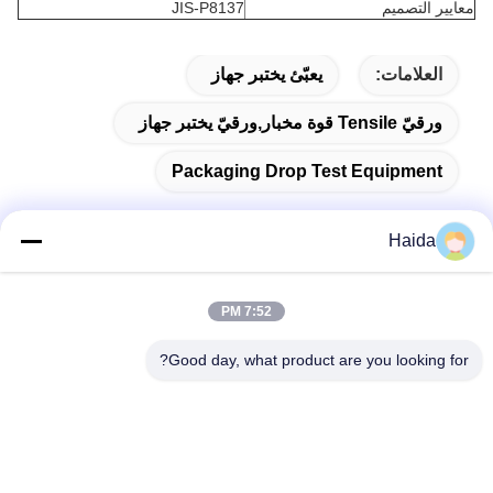
معايير التصميم
JIS-P8137
العلامات:
يعبّئ يختبر جهاز
ورقيّ Tensile قوة مخبار,ورقيّ يختبر جهاز
Packaging Drop Test Equipment
Haida
اتصال سريع
7:52 PM
Good day, what product are you looking for?
العنوان
الغرفة 105 ، المبنى F4 ، المنطقة F ، مدينة تيانان الرقمية ، منطقة
نانتشنغ ، مدينة دونغقوان ، مقاطعة قوانغدونغ ، الصين
الهاتف
86-0769-89055588