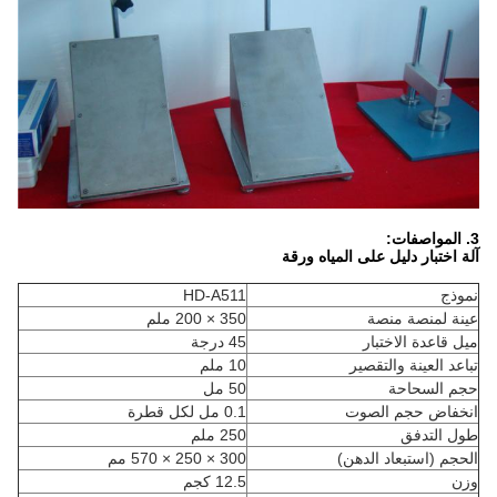
3. المواصفات:
آلة اختبار دليل على المياه ورقة
نموذج
HD-A511
عينة لمنصة منصة
350 × 200 ملم
ميل قاعدة الاختبار
45 درجة
تباعد العينة والتقصير
10 ملم
حجم السحاحة
50 مل
انخفاض حجم الصوت
0.1 مل لكل قطرة
طول التدفق
250 ملم
الحجم (استبعاد الدهن)
300 × 250 × 570 مم
وزن
12.5 كجم