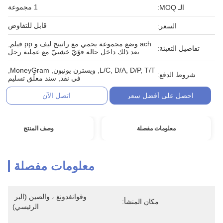
1 مجموعة
الـ MOQ:
قابل للتفاوض
السعر:
ach وضع مجموعة يحمي مع راتينج ليف و pp فيلم,
تفاصيل التعبئة:
بعد ذلك داخل حالة قوّيّ خشبيّ مع عملية رجل
L/C, D/A, D/P, T/T, ويسترن يونيون, MoneyGram,
شروط الدفع:
في نقد, سند معلّق تسليم
احصل على أفضل سعر
اتصل الآن
معلومات مفصلة
وصف المنتج
معلومات مفصلة
وقوانغدونغ ، والصين (البر 
مكان المنشأ:
الرئيسي)