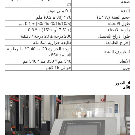
صحة
1٪
الدقة
0.1 ملي نيوتن
حجم العينة (L * W)
70 * (38 ± 0.2) ملم
طول الانحناء
(50/25/20/15/10/5) ± 0.1 مم
زاوية الانحناء
(± 7.5º أو ± 15º) ± 0.3 º
طول ذراع التحميل
200 درجة ± 20 درجة / دقيقة
إخراج الطباعة
طابعة حرارية متكاملة
درجة الحرارة 20 ～ 40 ℃ ، الرطوبة
الظروف البيئية
النسبية <85٪
الأبعاد
340 مم * 330 مم * 340 مم
وزن
حوالي 15 كجم
4. الصور
الآلة