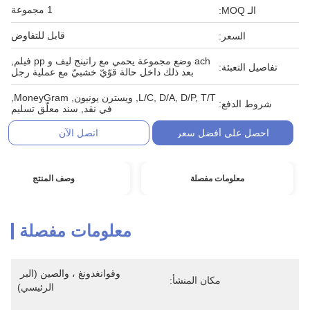
1 مجموعة
الـ MOQ:
قابل للتفاوض
السعر:
ach وضع مجموعة يحمي مع راتينج ليف و pp فيلم,
تفاصيل التعبئة:
بعد ذلك داخل حالة قوّيّ خشبيّ مع عملية رجل
L/C, D/A, D/P, T/T, ويسترن يونيون, MoneyGram,
شروط الدفع:
في نقد, سند معلّق تسليم
احصل على أفضل سعر
اتصل الآن
معلومات مفصلة
وصف المنتج
معلومات مفصلة
وقوانغدونغ ، والصين (البر 
مكان المنشأ:
الرئيسي)