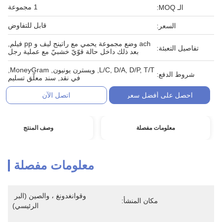
1 مجموعة
الـ MOQ:
قابل للتفاوض
السعر:
ach وضع مجموعة يحمي مع راتينج ليف و pp فيلم,
تفاصيل التعبئة:
بعد ذلك داخل حالة قوّيّ خشبيّ مع عملية رجل
L/C, D/A, D/P, T/T, ويسترن يونيون, MoneyGram,
شروط الدفع:
في نقد, سند معلّق تسليم
احصل على أفضل سعر
اتصل الآن
معلومات مفصلة
وصف المنتج
معلومات مفصلة
وقوانغدونغ ، والصين (البر 
مكان المنشأ:
الرئيسي)