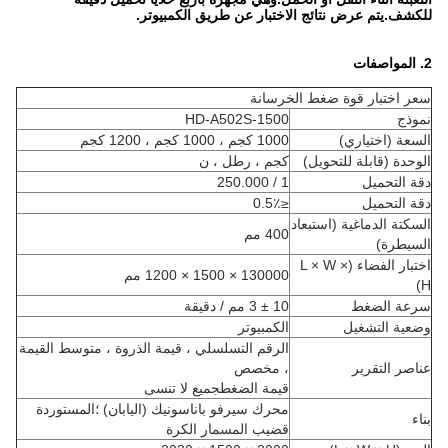
للكشف.يتم عرض نتائج الاختبار عن طريق الكمبيوتر.
2. المواصفات
سعر اختبار قوة ضغط الخرسانة
نموذج
HD-A502S-1500
السعة (اختياري)
1000 كجم ، 1000 كجم ، 1200 كجم
الوحدة (قابلة للتحويل)
كجم ، رطل ، ن
دقة التحميل
1 / 250.000
دقة التحميل
≤0.5٪
السكتة الدماغية (استبعاد
400 مم
السيطرة)
اختبار الفضاء (L × W ×
130000 × 1500 × 1200 مم
H)
سرعة الضغط
10 ± 3 مم / دقيقة
وضعية التشغيل
الكمبيوتر
الرقم التسلسلي ، قيمة الذروة ، متوسط ​​القيمة
عناصر التقرير
، مخصص
قيمة الضغطجميع لا تنسى
محرك سيرفو باناسونيك (اليابان) ؛المستوردة
بناء
قضيب المسمار الكرة