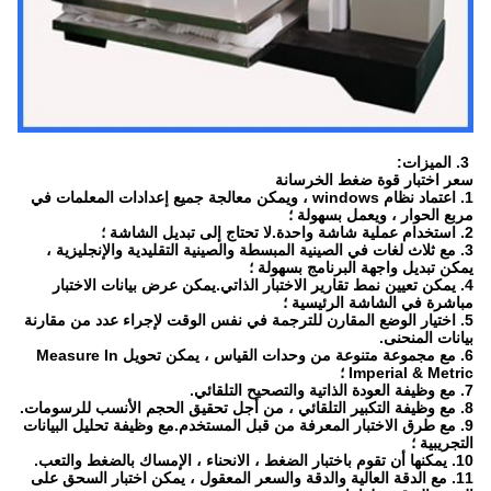
3. الميزات:
سعر اختبار قوة ضغط الخرسانة
1. اعتماد نظام windows ، ويمكن معالجة جميع إعدادات المعلمات في
مربع الحوار ، ويعمل بسهولة ؛
2. استخدام عملية شاشة واحدة.لا تحتاج إلى تبديل الشاشة ؛
3. مع ثلاث لغات في الصينية المبسطة والصينية التقليدية والإنجليزية ،
يمكن تبديل واجهة البرنامج بسهولة ؛
4. يمكن تعيين نمط تقارير الاختبار الذاتي.يمكن عرض بيانات الاختبار
مباشرة في الشاشة الرئيسية ؛
5. اختيار الوضع المقارن للترجمة في نفس الوقت لإجراء عدد من مقارنة
بيانات المنحنى.
6. مع مجموعة متنوعة من وحدات القياس ، يمكن تحويل Measure In
Imperial & Metric ؛
7. مع وظيفة العودة الذاتية والتصحيح التلقائي.
8. مع وظيفة التكبير التلقائي ، من أجل تحقيق الحجم الأنسب للرسومات.
9. مع طرق الاختبار المعرفة من قبل المستخدم.مع وظيفة تحليل البيانات
التجريبية ؛
10. يمكنها أن تقوم باختبار الضغط ، الانحناء ، الإمساك بالضغط والتعب.
11. مع الدقة العالية والدقة والسعر المعقول ، يمكن اختبار السحق على