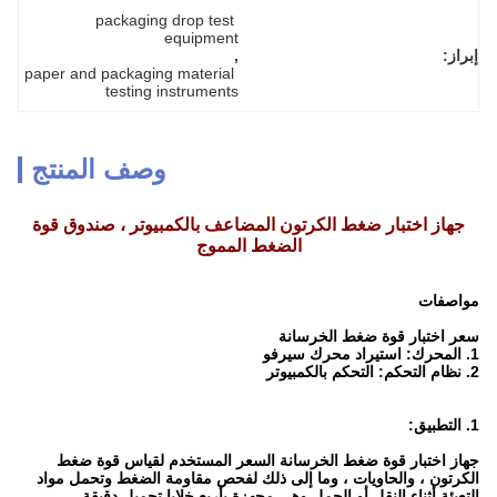
packaging drop test 
equipment
إبراز:
, 
paper and packaging material 
testing instruments
وصف المنتج
جهاز اختبار ضغط الكرتون المضاعف بالكمبيوتر ، صندوق قوة
الضغط المموج
مواصفات
سعر اختبار قوة ضغط الخرسانة
1. المحرك: استيراد محرك سيرفو
2. نظام التحكم: التحكم بالكمبيوتر
1. التطبيق:
جهاز اختبار قوة ضغط الخرسانة السعر المستخدم لقياس قوة ضغط
الكرتون ، والحاويات ، وما إلى ذلك لفحص مقاومة الضغط وتحمل مواد
التعبئة أثناء النقل أو الحمل.وهي مجهزة بأربع خلايا تحميل دقيقة