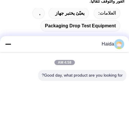
الفور والتوقف تلقائيا.
العلامات:
يعبّئ يختبر جهاز
,
Packaging Drop Test Equipment
Haida
اتصال سريع
4:58 AM
العنوان
Good day, what product are you looking for?
الغرفة 105 ، المبنى F4 ، المنطقة F ، مدينة تيانان الرقمية ، منطقة
نانتشنغ ، مدينة دونغقوان ، مقاطعة قوانغدونغ ، الصين
الهاتف
86-0769-89055588
البريد الإلكتروني
salesmanager@qc-test.com