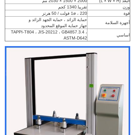
البعد (L × W × H)
2000 × 1500 × 2030 مم
وزن
تقريبا.1340 كجم
قوة
1ø ، 220 فولت / 50 هرتز
حماية الزائد ، حماية الجهد الزائد و
أجهزة السلامة
جهاز حماية الموقع المحدود
TAPPI-T804 ، JIS-20212 ، GB4857.3.4 ،
اساسي
ASTM-D642