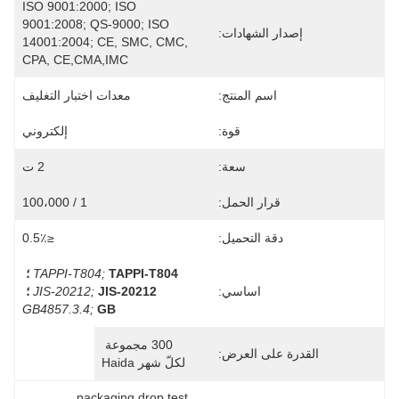
ISO 9001:2000; ISO 
9001:2008; QS-9000; ISO 
إصدار الشهادات:
14001:2004; CE, SMC, CMC, 
CPA, CE,CMA,IMC
اسم المنتج:
معدات اختبار التغليف
قوة:
إلكتروني
سعة:
2 ت
قرار الحمل:
1 / 100،000
دقة التحميل:
≤0.5٪
TAPPI-T804 ؛
TAPPI-T804;
اساسي:
JIS-20212 ؛
JIS-20212;
GB4857.3.4;
GB
300 مجموعة 
القدرة على العرض:
لكلّ شهر Haida
packaging drop test 