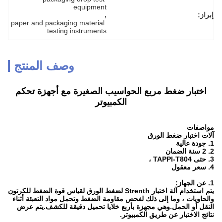
equipment
إبراز:
, 
paper and packaging material 
testing instruments
وصف المنتج
اختبار ضغط مربع الحواسيب الصغيرة مع أجهزة تحكم
الكمبيوتر
مواصفات
آلات اختبار ضغط الورق
1. جودة عالية
2. 2 سنة الضمان
3. حتى TAPPI-T804 ،
4. سعر معقول
1. عن الجهاز:
يتم استخدام آلة اختبار Strenth لضغط الورق لقياس قوة الضغط للكرتون
والحاويات ، وما إلى ذلك لفحص مقاومة الضغط وتحمل مواد التعبئة أثناء
النقل أو الحمل.وهي مجهزة بأربع خلايا تحميل دقيقة للكشف.يتم عرض
نتائج الاختبار عن طريق الكمبيوتر.