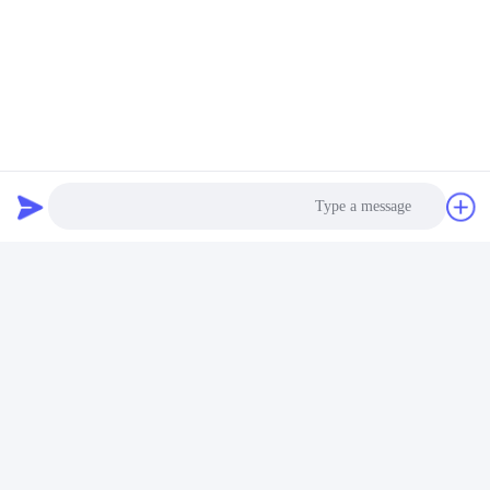
اتصال سريع
العنوان
الغرفة 105 ، المبنى F4 ، المنطقة F ، مدينة تيانان الرقمية ، منطقة
نانتشنغ ، مدينة دونغقوان ، مقاطعة قوانغدونغ ، الصين
الهاتف
86-0769-89055588
البريد الإلكتروني
Photo
salesmanager@qc-test.com
Video Call
Audio Call
سياسة الخصوصية
|
خريطة الموقع
| الصين جودة جيدة توتريّ يختبر