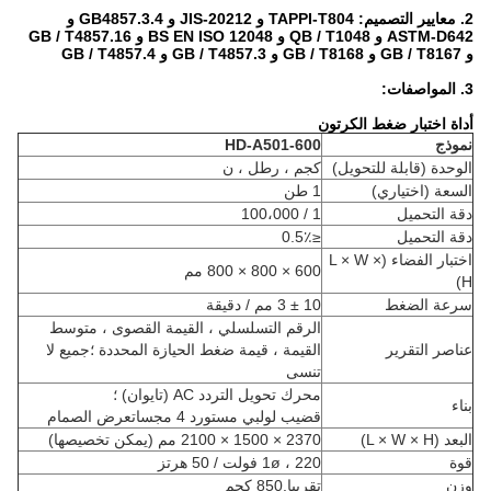
2. معايير التصميم:
TAPPI-T804 و JIS-20212 و GB4857.3.4 و
ASTM-D642 و QB / T1048 و BS EN ISO 12048 و GB / T4857.16
و GB / T8167 و GB / T8168 و GB / T4857.3 و GB / T4857.4
3. المواصفات:
أداة اختبار ضغط الكرتون
نموذج
HD-A501-600
الوحدة (قابلة للتحويل)
كجم ، رطل ، ن
السعة (اختياري)
1 طن
دقة التحميل
1 / 100،000
دقة التحميل
≤0.5٪
اختبار الفضاء (L × W ×
600 × 800 × 800 مم
H)
سرعة الضغط
10 ± 3 مم / دقيقة
الرقم التسلسلي ، القيمة القصوى ، متوسط ​​
عناصر التقرير
القيمة ، قيمة ضغط الحيازة المحددة ؛جميع لا
تنسى
محرك تحويل التردد AC (تايوان) ؛
بناء
قضيب لولبي مستورد 4 مجساتعرض الصمام
البعد (L × W × H)
2370 × 1500 × 2100 مم (يمكن تخصيصها)
قوة
1ø ، 220 فولت / 50 هرتز
وزن
تقريبا.850 كجم