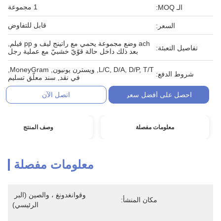
1 مجموعة
الـ MOQ:
قابل للتفاوض
السعر:
ach وضع مجموعة يحمي مع راتينج ليف و pp فيلم,
تفاصيل التعبئة:
بعد ذلك داخل حالة قوّيّ خشبيّ مع عملية رجل
L/C, D/A, D/P, T/T, ويسترن يونيون, MoneyGram,
شروط الدفع:
في نقد, سند معلّق تسليم
احصل على أفضل سعر
اتصل الآن
معلومات مفصلة
وصف المنتج
معلومات مفصلة
وقوانغدونغ ، والصين (البر 
مكان المنشأ:
الرئيسي)