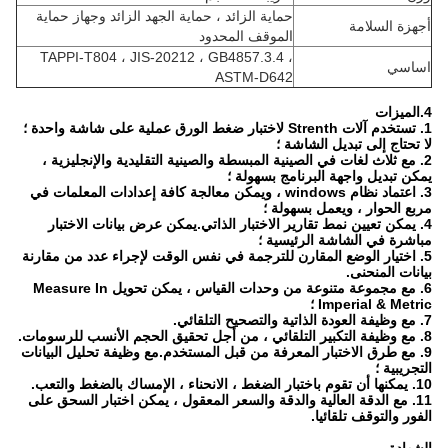
حماية الزائد ، حماية الجهد الزائد وجهاز حماية
أجهزة السلامة
الموقف المحدود
TAPPI-T804 ، JIS-20212 ، GB4857.3.4 ،
اساسي
ASTM-D642
4.الميزات
1. تستخدم آلات Strenth لاختبار ضغط الورق عملية على شاشة واحدة ؛
لا تحتاج إلى تبديل الشاشة ؛
2. مع ثلاث لغات في الصينية المبسطة والصينية التقليدية والإنجليزية ،
يمكن تبديل واجهة البرنامج بسهولة ؛
3. اعتماد نظام windows ، ويمكن معالجة كافة إعدادات المعلمات في
مربع الحوار ، ويعمل بسهولة ؛
4. يمكن تعيين نمط تقارير الاختبار الذاتي.يمكن عرض بيانات الاختبار
مباشرة في الشاشة الرئيسية ؛
5. اختيار الوضع المقارن للترجمة في نفس الوقت لإجراء عدد من مقارنة
بيانات المنحنى.
6. مع مجموعة متنوعة من وحدات القياس ، يمكن تحويل Measure In
Imperial & Metric ؛
7. مع وظيفة العودة الذاتية والتصحيح التلقائي.
8. مع وظيفة التكبير التلقائي ، من أجل تحقيق الحجم الأنسب للرسومات.
9. مع طرق الاختبار المعرفة من قبل المستخدم.مع وظيفة تحليل البيانات
التجريبية ؛
10. يمكنها أن تقوم باختبار الضغط ، الانحناء ، الإمساك بالضغط والتعب.
11. مع الدقة العالية والدقة والسعر المعقول ، يمكن اختبار السحق على
الفور والتوقف تلقائيا.