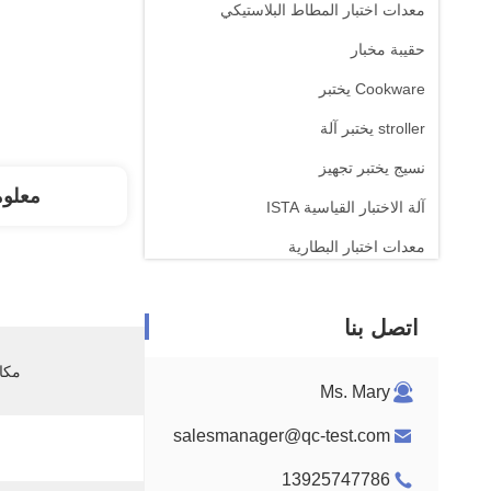
معدات اختبار المطاط البلاستيكي
حقيبة مخبار
Cookware يختبر
stroller يختبر آلة
نسيج يختبر تجهيز
معلو
آلة الاختبار القياسية ISTA
معدات اختبار البطارية
آلة التحليل الكيميائي
اتصل بنا
معدات اختبار قابلية الإشتعال
مكان
Ms. Mary
salesmanager@qc-test.com
13925747786