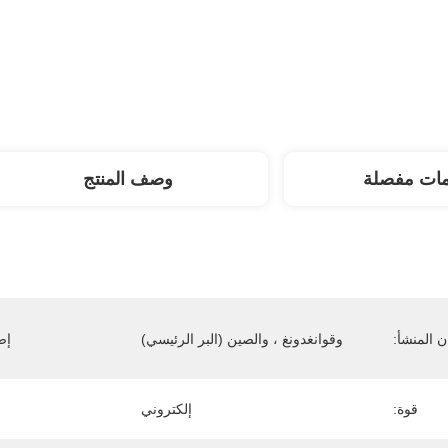
مات مفصلة
وصف المنتج
 المنشأ:
وقوانغدونغ ، والصين (البر الرئيسي)
إص
قوة:
إلكتروني