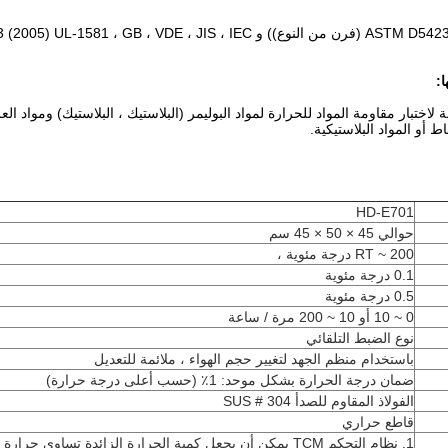
:
ختبار مقاومة المواد للحرارة لمواد البوليمر (البلاستيك ، البلاستيك) ومواد العزل
ط أو المواد البلاستيكية.
HD-E701
حوالي 45 × 50 × 45 سم
RT ~ 200 درجة مئوية ،
0.1 درجة مئوية
0.5 درجة مئوية
0 ~ 10 أو 10 ~ 200 مرة / ساعة
نوع الضبط التلقائي
باستخدام منظم الجهد لتغيير حجم الهواء ، ملائمة للتعديل
ضمان درجة الحرارة بشكل موحد: 1٪ (حسب أعلى درجة حرارة)
الفولاذ المقاوم للصدأ SUS # 304
قاطع حراري
1. نظام التحكم TCM يمكن أن يجعل كمية الحرارة الزائدة تساوي حرارة los