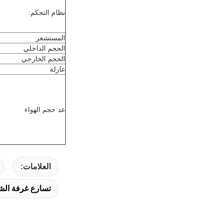
نظام التحكم:
المستشعر
الحجم الداخلي
الحجم الخارجي
عازلة
عد حجم الهواء
العلامات:
تسارع غرفة الشيخوخة,uv شيخوخ