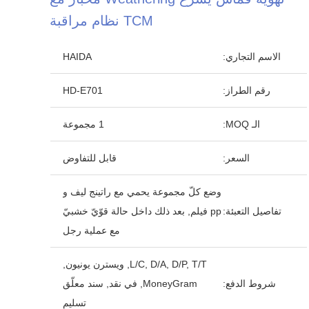
TCM نظام مراقبة
الاسم التجاري:
HAIDA
رقم الطراز:
HD-E701
الـ MOQ:
1 مجموعة
السعر:
قابل للتفاوض
وضع كلّ مجموعة يحمي مع راتينج ليف و
تفاصيل التعبئة:
pp فيلم, بعد ذلك داخل حالة قوّيّ خشبيّ
مع عملية رجل
L/C, D/A, D/P, T/T, ويسترن يونيون,
شروط الدفع:
MoneyGram, في نقد, سند معلّق
تسليم