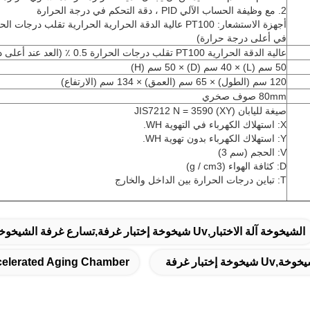
2. مع وظيفة الحساب الآلي PID ، دقة التحكم في درجة الحرارة
في أعلى درجة حرارة)
عالية الدقة الحرارية PT100 تقلب درجات الحرارة 0.5 ٪ (العد عند أعلى درجة حرارة)
50 سم (L) × 40 سم (D) × 50 سم (H)
120 سم (الطول) × 65 سم (العمق) × 134 سم (الارتفاع)
80mm صوف صخري
صيغة لليابان JIS7212 N = 3590 (XY)
X: استهلاك الكهرباء في التهوية WH.
Y: استهلاك الكهرباء بدون تهوية WH.
V: الحجم (سم 3)
D: كثافة الهواء (g / cm3)
T: تباين درجات الحرارة بين الداخل والخارج
الشيخوخة آلة الاختبار,uv شيخوخة إختبار غرفة,تسارع غرفة الشيخوخة
ة إختبار غرفة
elerated Aging Chamber