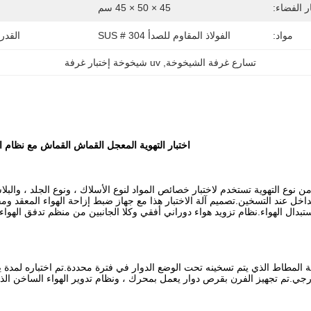
ر الفضاء:
45 × 50 × 45 سم
مواد:
الفولاذ المقاوم للصدأ SUS # 304
القدر
تسارع غرفة الشيخوخة
, 
uv شيخوخة إختبار غرفة
اختبار التهوية المعجل القماش القماش مع نظام التح
ن نوع التهوية تستخدم لاختبار خصائص المواد لنوع الأسلاك ، ونوع الجلد ، وال
داخل عند التسخين.تصميم آلة الاختبار هذا مع جهاز ضبط إزاحة الهواء المعقد و
دال الهواء.نظام تزويد هواء دوراني أفقي وكلا الجانبين من منظم تدفق الهواء 
جي.تم تجهيز الفرن بقرص دوار يعمل بمحرك ، ونظام تدوير الهواء الساخن الذي