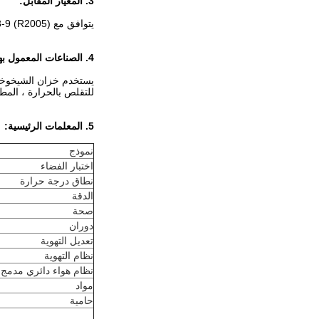
3. المعيار المقابل
:
يتوافق مع ASTM D5423-9 (R2005) (فرن من النوع)) و ASTMD 5374-93 (2005) UL-1581 ، GB ، VDE ، JIS ، IEC
4. الصناعات المعمول بها
يستخدم خزان الشيخوخة لا
للتقلص بالحرارة ، المطا
5. المعلمات الرئيسية:
نموذج
اختبار الفضاء
نطاق درجة حرارة
الدقة
صحة
دوران
تعديل التهوية
نظام التهوية
نظام هواء دائري مدمج
مواد
حامية