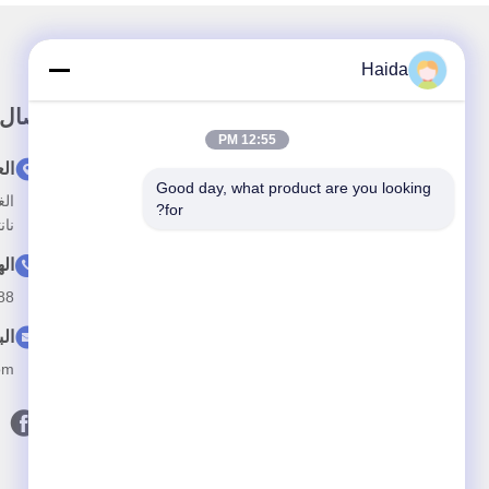
Haida
وصلة سريعة
اتصال
12:55 PM
الصفحة الرئيسية
ال
Good day, what product are you looking 
حولنا
for?
نان
المنتجات
ال
أخبار
88
اتصل بنا
الب
om