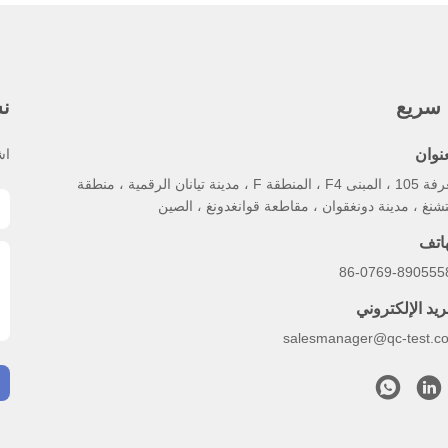
 سريع
نش
عنوان
اش
الغرفة 105 ، المبنى F4 ، المنطقة F ، مدينة تيانان الرقمية ، منطقة
تشنغ ، مدينة دونغقوان ، مقاطعة قوانغدونغ ، الصين
هاتف
86-0769-890555
ريد الإلكتروني
salesmanager@qc-test.c