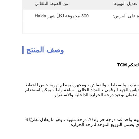
تعديل التهوية:
نوع الضبط التلقائي
ة على العرض:
300 مجموعة لكلّ شهر Haida
وصف المنتج
كم TCM
بلاستيك ، والمطاط ، والقماش ، ومجهزة بمنظم تهوية خاص للحفاظ
مقياس الجهد الرقمي ، العداد الحالي ، ساعة واط ، يمكن استخدام
لضمان توحيد درجة الحرارة الداخلية والاستقرار.
الفرن المستخدم لدراسة المطاط الذي يتم تسخينه تحت الوضع الدوار في فترة محددة.تم اختباره لمدة يوم واحد عند درجة حرارة 70 درجة مئوية ، وهو ما يعادل نظريًا 6
 يضمن التوزيع الموحد لدرجة الحرارة.