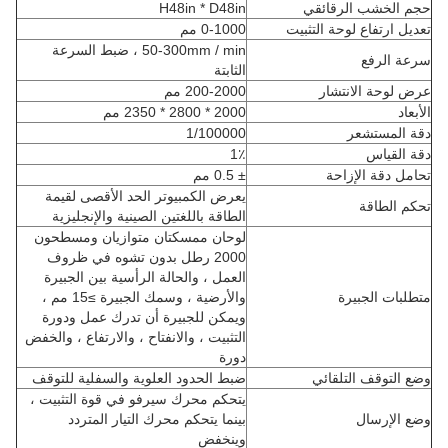
حجم الخشب الرقائقي
H48in * D48in
تعديل ارتفاع لوحة التثبيت
0-1000 مم
50-300mm / min ، ضبط السرعة
سرعة الرفع
الثابتة
عرض لوحة الانتشار
200-2000 مم
الأبعاد
2000 * 2800 * 2350 مم
دقة المستشعر
1/100000
دقة القياس
1٪
تحامل دقة الإزاحة
± 0.5 مم
يعرض الكمبيوتر الحد الأقصى لقيمة
تحكم الطاقة
الطاقة باللغتين الصينية والإنجليزية
لوحان ممسكتان متوازيان ومسطحون
2000 رطل بدون تشوه في ظروف
العمل ، والحالة الرأسية بين الجبيرة
متطلبات الجبيرة
والأرضية ، وسمك الجبيرة ≥15 مم ،
ويمكن للجبيرة أن تدرك عمل ودورة
التثبيت ، والانفتاح ، والارتفاع ، والخفض
دورة
وضع التوقف التلقائي
ضبط الحدود العلوية والسفلية للتوقف
يتحكم محرك سيرفو في قوة التثبيت ،
وضع الإرسال
بينما يتحكم محرك التيار المتردد
وينخفض