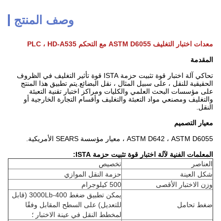
وصف المنتج
معدات اختبار التغليف ASTM D6055 مع التحكم PLC ، HD-A535
المقدمة
تحاكي آلة اختبار قوة تثبيت حزمة ISTA قوة تأثير التغليف في الظروف
الحقيقية للنقل ، على سبيل المثال ، نقل البضائع.يتم تطبيق هذا المنتج
على مؤسسات البحث العلمي والكليات ومراكز اختبار تقنية التعبئة
والتغليف ومصنعي مواد التعبئة والتغليف وأقسام التجارة الخارجية أو
النقل.
معيار التصميم
ASTM D642 ، ASTM D6055 ، معيار مؤسسة SEARS الأمريكية.
المعلمات الفنية لآلة اختبار قوة تثبيت حزمة ISTA:
العناصر
تخصيص
شكل العينة
حزمة النقل الموازي
وزن الاختبار الأقصى
500 كيلوجرام
يمكن تطبيق ضغط 400-3000Lb (قابل
ضغط تحامل
للتعديل) على السطح المقابل وفقًا
لمخطط النقل في عينة الاختبار ؛