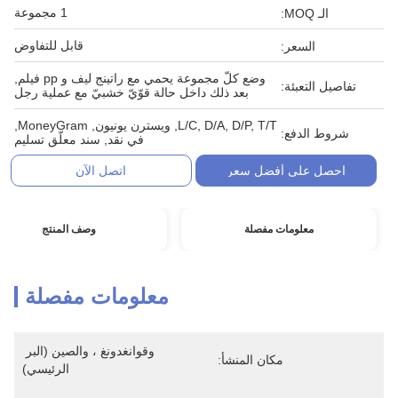
1 مجموعة
الـ MOQ:
قابل للتفاوض
السعر:
وضع كلّ مجموعة يحمي مع راتينج ليف و pp فيلم,
تفاصيل التعبئة:
بعد ذلك داخل حالة قوّيّ خشبيّ مع عملية رجل
L/C, D/A, D/P, T/T, ويسترن يونيون, MoneyGram,
شروط الدفع:
في نقد, سند معلّق تسليم
احصل على أفضل سعر
اتصل الآن
معلومات مفصلة
وصف المنتج
معلومات مفصلة
وقوانغدونغ ، والصين (البر 
مكان المنشأ:
الرئيسي)