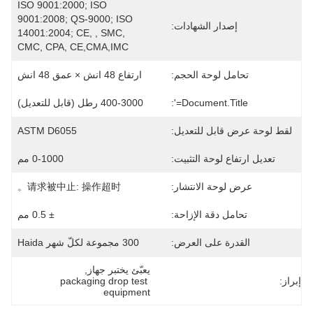
ISO 9001:2000; ISO 
9001:2008; QS-9000; ISO 
إصدار الشهادات:
14001:2004; CE, , SMC, 
CMC, CPA, CE,CMA,IMC
تحامل لوحة الحجم:
ارتفاع 48 انش × عمق 48 انش
Document.title=':
400-3000 رطل (قابل للتعديل)
لقط لوحة عرض قابل للتعديل:
ASTM D6055
تعديل ارتفاع لوحة التثبيت:
0-1000 مم
عرض لوحة الانتشار:
﻿请求被中止: 操作超时。
تحامل دقة الإزاحة:
± 0.5 مم
القدرة على العرض:
300 مجموعة لكلّ شهر Haida
يعبّئ يختبر جهاز
, 
إبراز:
packaging drop test 
equipment