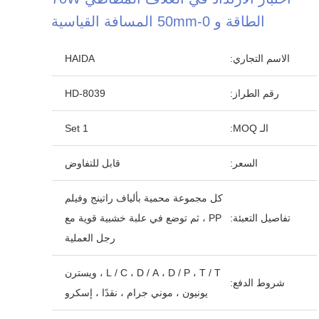
الطاقة و 0-50mm المسافة القياسية
الاسم التجاري:
HAIDA
رقم الطراز:
8039-HD
الـ MOQ:
1 Set
السعر:
قابل للتفاوض
كل مجموعة محمية بألياف راتينج وفيلم
تفاصيل التعبئة:
PP ، ثم توضع في علبة خشبية قوية مع
رجل العملية
L / C ، D / A ، D / P ، T / T ، ويسترن
شروط الدفع:
يونيون ، موني جرام ، نقدًا ، إسكرو