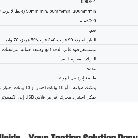
1~999S
50mm/min، 80mm/min، 100mm/min ((خطأ لا يزيد عن ± 2٪)
0~50ملم
نعم..
التيار المتردد 90 فولت-240 فولت/50 هرتز، 70 واط
مستشعر قوة عالي الدقة (مع وظيفة حماية البرمجيات و
الفولاذ المقاوم للصدأ
مدمج
طابعة إبرة في الهواء
يمكنك طباعة 8 أو 10 بيانات اختبار أو 13 بيانات اختبار بالإضافة إلى متوسط وقيم الانحراف في كل مرة.
يمكن استيراد محرك أقراص فلاش USB إلى الكمبيوتر للتخزين