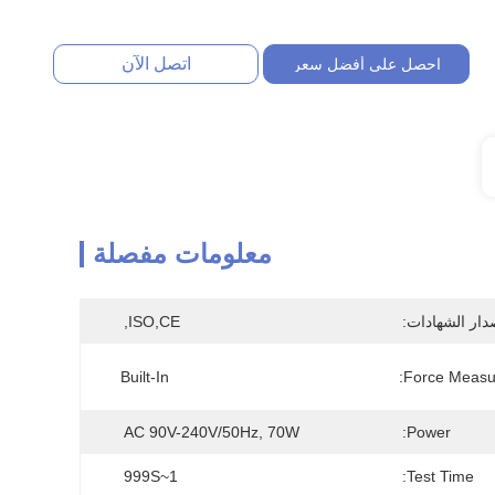
اتصل الآن
احصل على أفضل سعر
معلومات مفصلة
دار الشهادات:
ISO,CE,
Built-In
Force Measu
AC 90V-240V/50Hz, 70W
Power:
1~999S
Test Time: