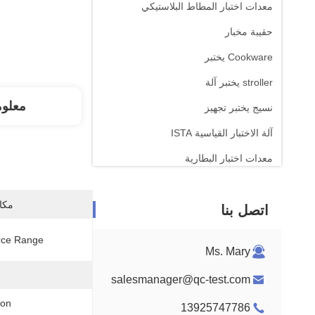
معدات اختبار المطاط البلاستيكي
حقيبة مخبار
Cookware يختبر
stroller يختبر آلة
معلو
نسيج يختبر تجهيز
آلة الاختبار القياسية ISTA
معدات اختبار البطارية
آلة التحليل الكيميائي
مكان
اتصل بنا
معدات اختبار قابلية الإشتعال
rce Range:
Ms. Mary
salesmanager@qc-test.com
on:
13925747786