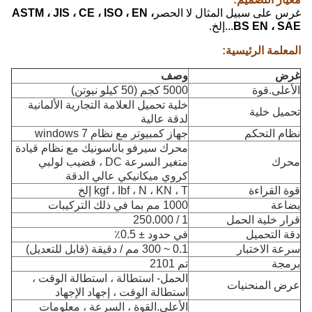
غرس على سبيل المثال لا الحصر
ASTM ، JIS ، CE ، ISO ، EN ،
BS EN ، SAE
...إلخ.
المعلمة الرئيسية:
غرض
وصف
الأعلى.قوة
5000 كجم (50 كيلو نيوتن)
خلية تحميل العلامة التجارية الألمانية
تحميل خلية
لدقة عالية
نظام التحكم
جهاز كمبيوتر مع نظام windows 7
محرك سيرفو باناسونيك مع نظام قيادة
محرك
متغير السرعة DC ، قضيب لولبي
كروي ميكانيكي عالي الدقة
قوة القراءة
kgf ، Ibf ، N ، KN ، T إلخ
بضاعة
1000 مم بما في ذلك التركيبات
قرار خلية الحمل
1 / 250.000
دقة التحميل
في حدود ± 0.5٪
سرعة الاختبار
0.1 ~ 300 مم / دقيقة (قابل للتعديل)
برمجة
تم 2101
الحمل- استطالة ، استطالة الوقت ،
عرض المنحنيات
استطالة الوقت ، إجهاد الإجهاد
الأعلى.القوة ، السرعة ، معلومات