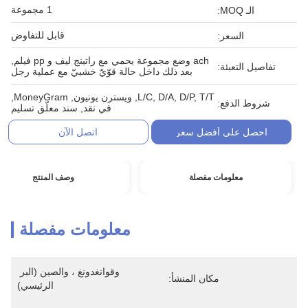
1 مجموعة
الـ MOQ:
قابل للتفاوض
السعر:
ach وضع مجموعة يحمي مع راتينج ليف و pp فيلم,
تفاصيل التعبئة:
بعد ذلك داخل حالة قوّيّ خشبيّ مع عملية رجل
L/C, D/A, D/P, T/T, ويسترن يونيون, MoneyGram,
شروط الدفع:
في نقد, سند معلّق تسليم
احصل على أفضل سعر
اتصل الآن
معلومات مفصلة
وصف المنتج
معلومات مفصلة
وقوانغدونغ ، والصين (البر 
مكان المنشأ:
الرئيسي)