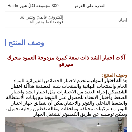
القدرة على العرض:
300 مجموعة لكلّ شهر Haida
إلكترونيّ عالميّ يختبر آلة
, 
إبراز:
قوة ضاغط يختبر آلة
وصف المنتج
آلات اختبار الشد ذات سعة كبيرة مزدوجة العمود محرك
سيرفو
وصف المنتج:
هذا
آلة اختبار المواد
يستخدم لاختبار الخصائص الفيزيائية للمواد
الخام والمنتجات النهائية والمنتجات شبه المصنعة.هذا
آلة اختبار
الشد
يمكن إجراء العديد من الاختبارات مثل اختبار الشد واختبار
الضغط واختبار الانحناء للحصول على النتيجة مع بيانات الاستطالة
والضغط الداخلي والتوتر والاختبار.يمكن أن يتطابق جهاز اختبار
التوتر مع تركيبات مختلفة وملحقات ونقالة نقطتين وخلية تحميل ،
ويمكن توصيله عن طريق الكمبيوتر لتشغيل الجهاز.