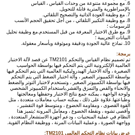
6. مع مجموعة متنوعة من وحدات القياس ، القياس
بالإمبراطورية والمترية قابلة للتحويل.
7. مع وظيفة العودة الذاتية والتصحيح التلقائي.
8. مع وظيفة التكبير التلقائي ، من أجل تحقيق الحجم الأنسب
للرسومات ؛
9. مع طرق الاختبار المعرفة من قبل المستخدم.مع وظيفة تحليل
البيانات التجريبية ؛
10. نماذج عالية الجودة ودقيقة وموثوقة وبأسعار معقولة.
برمجة:
تم تصميم نظام القياس والتحكم TM2101 عن قصد لآلة الاختبار
العالمية الإلكترونية التي يتم التحكم فيها بواسطة الحواسيب
الصغيرة ، وآلة الاختبار الهيدروليكية العالمية التي يتم التحكم فيها
بواسطة الكمبيوتر الصغير ، وآلة اختبار الضغط التي يتم التحكم
فيها بواسطة الكمبيوتر الصغير ، وتستخدم لاختبار التوتر والضغط
والانحناء والقص والتمزق والقشر.باستخدام الكمبيوتر الشخصي
ولوحة الواجهة ، يمكنه جمع نتائج الاختبار وحفظها ومعالجتها
وطباعتها.علاوة على ذلك ، يمكنه حساب معاملات متعددة ، مثل
القوة القصوى ، ومقاومة الخضوع ، ومتوسط ​​قوة التقشير ،
وأقصى تشوه ، ونقطة الخضوع ، ومعامل المرونة ؛يتميز هذا
النظام في عملية المنحنيات ، ودعم أجهزة الاستشعار المتعددة ،
وواجهة الصورة ، وعملية البيانات المرنة ، ووظيفة النظام القوية.
عرض بيانات نظام التحكم العالمي TM2101: