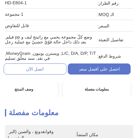
HD-E804-1
رقم الطراز:
1 مجموعة
الـ MOQ:
قابل للتفاوض
السعر:
وضع كلّ مجموعة يحمي مع راتينج ليف و pp فيلم,
تفاصيل التعبئة:
بعد ذلك داخل حالة قوّيّ خشبيّ مع عملية رجل
L/C, D/A, D/P, T/T, ويسترن يونيون, MoneyGram,
شروط الدفع:
في نقد, سند معلّق تسليم
احصل على أفضل سعر
اتصل الآن
معلومات مفصلة
وصف المنتج
معلومات مفصلة
وقوانغدونغ ، والصين (البر 
مكان المنشأ:
الرئيسي)