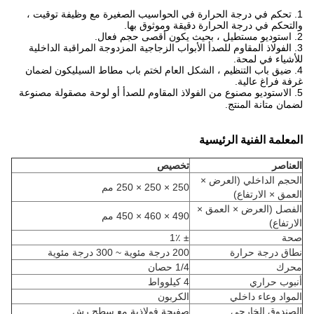
1. تحكم في درجة الحرارة في الحواسيب الصغيرة مع وظيفة توقيت ،
والتحكم في درجة الحرارة دقيقة وموثوق بها.
2. استوديو مستطيل ، بحيث يكون أقصى حجم فعال.
3. الفولاذ المقاوم للصدأ الأبواب الزجاجية المزدوجة المراقبة الداخلية
للأشياء في لمحة.
4. ضيق باب التنظيم ، الشكل العام لختم باب مطاط السيليكون لضمان
غرفة فراغ عالية.
5. الاستوديو مصنوع من الفولاذ المقاوم للصدأ أو لوحة مصقولة مصنوعة
لضمان متانة المنتج.
المعلمة الفنية الرئيسية
العناصر
تخصيص
الحجم الداخلي (العرض ×
250 × 250 × 250 مم
العمق × الارتفاع)
الفصل (العرض × العمق ×
490 × 460 × 450 مم
الارتفاع)
صحة
± 1٪
نطاق درجة حرارة
200 درجة مئوية ~ 300 درجة مئوية
محرك
1/4 حصان
أنبوب حراري
4 كيلوواط
المواد وعاء داخلي
الكربون
الصندوق الخارجي
صفيحة فولاذية مع سطح رش