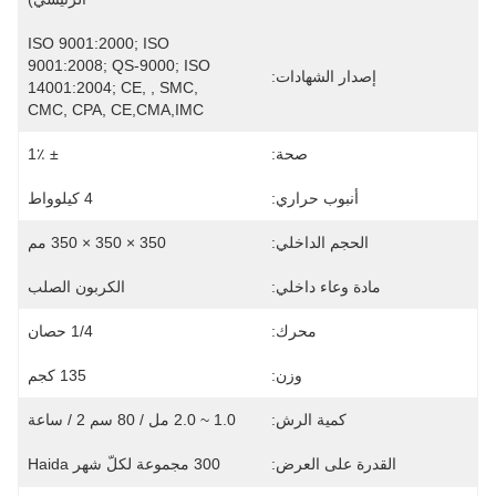
ISO 9001:2000; ISO 
9001:2008; QS-9000; ISO 
إصدار الشهادات:
14001:2004; CE, , SMC, 
CMC, CPA, CE,CMA,IMC
صحة:
± 1٪
أنبوب حراري:
4 كيلوواط
الحجم الداخلي:
350 × 350 × 350 مم
مادة وعاء داخلي:
الكربون الصلب
محرك:
1/4 حصان
وزن:
135 كجم
كمية الرش:
1.0 ~ 2.0 مل / 80 سم 2 / ساعة
القدرة على العرض:
300 مجموعة لكلّ شهر Haida