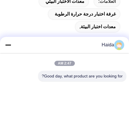
العلامات:
معدات الاختبار البيئي
غرفة اختبار درجة حرارة الرطوبة
معدات اختبار البيئة,
Haida
اتصال سريع
2:47 AM
Good day, what product are you looking for?
العنوان
الغرفة 105 ، المبنى F4 ، المنطقة F ، مدينة تيانان الرقمية ، منطقة
نانتشنغ ، مدينة دونغقوان ، مقاطعة قوانغدونغ ، الصين
الهاتف
86-0769-89055588
البريد الإلكتروني