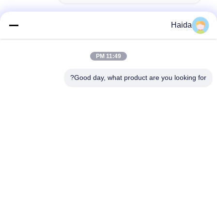
Haida
اتصال سريع
11:49 PM
Good day, what product are you looking for?
العنوان
الغرفة 105 ، المبنى F4 ، المنطقة F ، مدينة تيانان الرقمية ، منطقة
نانتشنغ ، مدينة دونغقوان ، مقاطعة قوانغدونغ ، الصين
الهاتف
86-0769-89055588
البريد الإلكتروني
salesmanager@qc-test.com