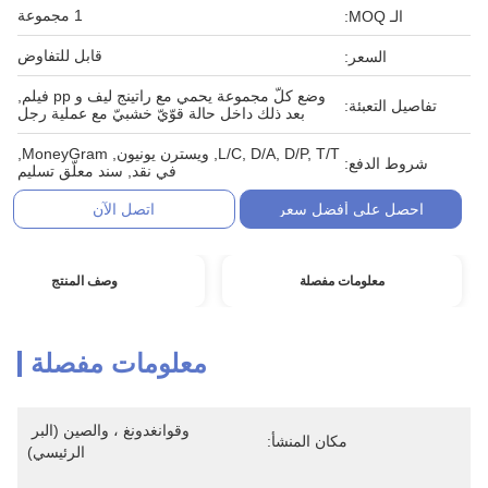
1 مجموعة
الـ MOQ:
قابل للتفاوض
السعر:
وضع كلّ مجموعة يحمي مع راتينج ليف و pp فيلم,
تفاصيل التعبئة:
بعد ذلك داخل حالة قوّيّ خشبيّ مع عملية رجل
L/C, D/A, D/P, T/T, ويسترن يونيون, MoneyGram,
شروط الدفع:
في نقد, سند معلّق تسليم
احصل على أفضل سعر
اتصل الآن
معلومات مفصلة
وصف المنتج
معلومات مفصلة
وقوانغدونغ ، والصين (البر 
مكان المنشأ:
الرئيسي)