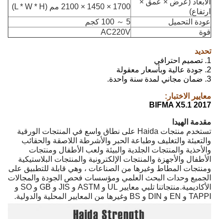
الأبعاد (عرض × عمق ×
1700 × 1450 × 2100 مم (L * W * H)
ارتفاع)
عودة التحميل
5 ～ 100 كجم
قوة
AC220V
تحديد
1. تصميم احترافي
2. جودة عالية وبأسعار معقولة
3. ضمان مجاني لمدة سنة واحدة.
معايير الاختبار:
BIFMA X5.1 2017
مقدمة الهيدا
تستخدم منتجات Haida على نطاق واسع في المنتجات الورقية
والتعبئة والتغليف وطباعة الحبر والأشرطة اللاصقة والحقائب
والأحذية والمنتجات الجلدية والبيئة ولعب الأطفال ومنتجات
الأطفال والأجهزة والمنتجات الإلكترونية والمنتجات البلاستيكية
ومنتجات المطاط وغيرها من الصناعات ، وهي قابلة للتطبيق على
الجميع وحدات البحث العلمي ومؤسسات فحص الجودة والمجالات
الأكاديمية.منتجاتنا تلبي معايير UL و ASTM و JIS و GB و SO و
TAPPI و EN و DIN و BS وغيرها من المعايير المحلية والدولية.