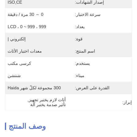
إصدار الشهادات:
ISO,CE
سرعة الاختبار:
0 ～ 30 مرة / دقيقة
يعداد:
LCD ، 0 ~ 999 ، 999
قوة:
إلكتروني |
اسم المنتج:
معدات اختبار الأثاث
يستخدم:
كرسى مكتب
ميناء:
شنتشن
القدرة على العرض:
300 مجموعة لكلّ شهر Haida
أثاث لازم يختبر تجهيز
, 
إبراز:
تأثير صدمة يختبر آلة
وصف المنتج