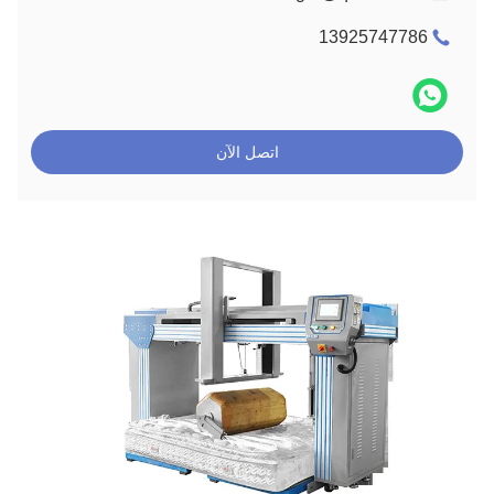
13925747786
اتصل الآن