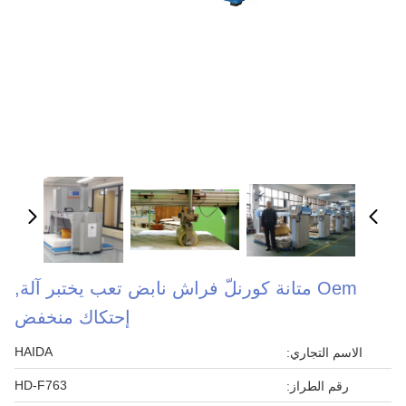
Oem متانة كورنلّ فراش نابض تعب يختبر آلة,
إحتكاك منخفض
HAIDA
الاسم التجاري:
HD-F763
رقم الطراز: