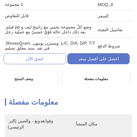
1 مجموعة
الـ MOQ:
قابل للتفاوض
السعر:
وضع كلّ مجموعة يحمي مع راتينج ليف و pp فيلم,
تفاصيل التعبئة:
بعد ذلك داخل حالة قوّيّ خشبيّ مع عملية رجل
L/C, D/A, D/P, T/T, ويسترن يونيون, MoneyGram,
شروط الدفع:
في نقد, سند معلّق تسليم
احصل على أفضل سعر
اتصل الآن
معلومات مفصلة
وصف المنتج
معلومات مفصلة
وقوانغدونغ ، والصين (البر 
مكان المنشأ:
الرئيسي)