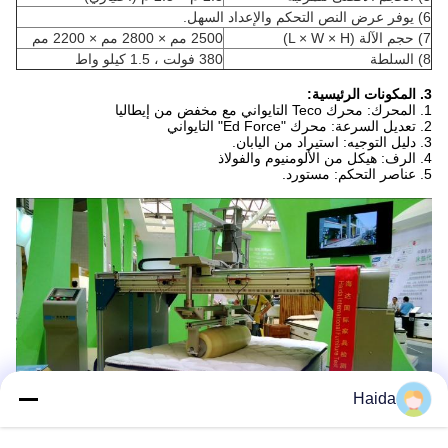
6) يوفر عرض النص التحكم والإعداد السهل.
7) حجم الآلة (L × W × H)
2500 مم × 2800 مم × 2200 مم
8) السلطة
380 فولت ، 1.5 كيلو واط
3. المكونات الرئيسية:
1. المحرك: محرك Teco التايواني مع مخفض من إيطاليا
2. تعديل السرعة: محرك "Ed Force" التايواني
3. دليل التوجيه: استيراد من اليابان.
4. الرف: هيكل من الألومنيوم والفولاذ
5. عناصر التحكم: مستورد.
Haida