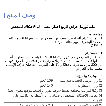
وصف المنتج
متانة كورنيل فراش الربيع اختبار التعب ، آلة الاحتكاك المنخفض
مواصفات
1. يتم استخدام آلة اختبار التعب من نوع فراش سبرينج OEM لمحاكاة
الحركة البشرية لتقييم متانة المرتبة.
2. OEM
1. الاستخدام
آلة اختبار التعب من فراش زنبرك OEM OEM باستخدام أسطوانة أو
أسطوانة خشبية سداسية أفقية (كلا طرفي قطر 250 مم ، الجزء الأوسط
من 300 مم ، يتدحرجان ذهابًا وإيابًا على المرتبة ، يحاكيان حركة الإنسان
لتقييم متانة الفراش.
2. الوظيفة والميزات:
1) وزن برميل الخشب سداسية
109 كجم
2) وزن الاسطوانة
140 كجم
3) وفقًا لمراتب مختلفة لضبط شوط الدوران (ضبط موضع مفتاح الحد)
4) معامل الاحتكاك المنخفض ، ضمان وزن الأسطوانة الكاملة على
المرتبة.
5) الحجم الأقصى للمرتبة
2.3 م × 2.5 م (اختياري)