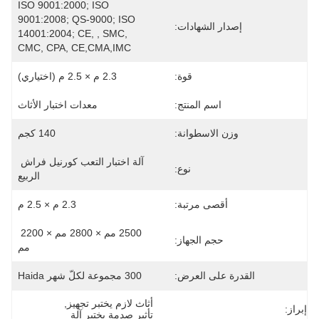
ISO 9001:2000; ISO 
9001:2008; QS-9000; ISO 
إصدار الشهادات:
14001:2004; CE, , SMC, 
CMC, CPA, CE,CMA,IMC
قوة:
2.3 م × 2.5 م (اختياري)
اسم المنتج:
معدات اختبار الأثاث
وزن الاسطوانة:
140 كجم
آلة اختبار التعب كورنيل فراش 
نوع:
الربيع
أقصى مرتبة:
2.3 م × 2.5 م
2500 مم × 2800 مم × 2200 
حجم الجهاز:
مم
القدرة على العرض:
300 مجموعة لكلّ شهر Haida
أثاث لازم يختبر تجهيز
, 
إبراز:
تأثير صدمة يختبر آلة