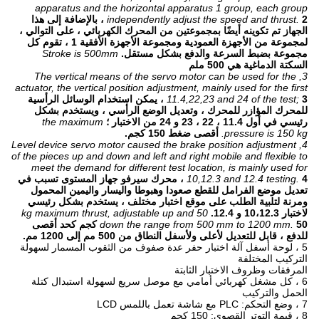
apparatus and the horizontal apparatus 1 group, each group
independently adjust the speed and thrust.
2 ، بالإضافة إلى هذا
الجهاز تم تكوينه أيضًا بمجموعتين من المحرك الكهربائي ، على التوالي ،
لمجموعة من الأجهزة العمودية ومجموعة الأجهزة الأفقية 1 ، تقوم كل
مجموعة بضبط السرعة والدفع بشكل مستقل.
Stroke is 500mm
السكتة الدماغية هي 500 ملم
3, The vertical means of the servo motor can be used for the
actuator, the vertical position adjustment, mainly used for the first
11.4,22,23 and 24 of the test;
3 ، يمكن استخدام الوسائل الرأسية
للمحرك المؤازر للمحرك ، وتعديل الوضع الرأسي ، ويستخدم بشكل
رئيسي في أول 11.4 ، 22 ، 23 و 24 من الاختبار ؛
the maximum
pressure is 150 kg.
أقصى ضغط 150 كجم.
4, Level device servo motor caused the brake position adjustment
of the pieces up and down and left and right mobile and flexible to
meet the demand for different test location, is mainly used for
10,12.3 and 12.4 testing.
4 ، محرك سيرفو جهاز المستوى تسبب في
تعديل موضع الفرامل للقطع صعودا وهبوطا واليسار واليمين المحمول
ومرنة لتلبية الطلب على موقع اختبار مختلف ، يستخدم بشكل رئيسي
لاختبار 10،12.3 و 12.4.
50 kg maximum thrust, adjustable up and
down the range from 500 mm to 1200 mm.
50 كجم كحد أقصى
للدفع ، قابل للتعديل لأعلى ولأسفل النطاق من 500 مم إلى 1200 مم.
5 ، لوحة أسفل آلة اختبار حفر عدة صفوف من الثقوب المسمار لسهولة
التركيب المختلفة
المرفقات وظروف الاختبار الثابتة
6 ، كل مشغل كهربائي أمامي مع موصل سريع لسهولة استبدال كتلة
الحمل والتركيب
7 ، وضع التحكم: PLC مع شاشة تعمل باللمس LCD
8 ، قيمة التوتر القصوى: 150 كجم