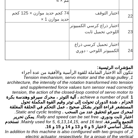
مم × 4
اختبار التوقف
74 كجم حديد موازن × 125 كجم
22
حديد موازن 1 ×
اختبار ذراع كرسي الكمبيوتر
23
اللوحي تحميل ثابت
اختبار تحميل كرسي ذراع
24
الكمبيوتر اللوحي - دوري
المؤشرات الرئيسية:
تتكون آلة الاختبار الشاملة للقوة الرأسية والأفقية من عدة أجزاء
1, Tension mechanism, servo motor and the strap pulley
architecture, the intensity of the rotation transformed into tension
and supplemented force values ​​turn sensor read correctly
tension, the action of the closed-loop control of servo motor to
achieve a number of pull.
1 ، آلية التوتر ، محرك سيرفو وهندسة بكرة
الحزام ، شدة الدوران تحولت إلى توتر وقيم القوة المكملة تحول
المستشعر قراءة التوتر بشكل صحيح ، عمل التحكم في الحلقة المغلقة
لمحرك سيرفو لتحقيق عدد من السحب .
Static and cyclic testing.
اختبار ثابت ودوري.
Rally and speed can be set free.
يمكن تحرير
التجمع والسرعة.
Mainly used for 5, 6,13,14,15, and 16 test.
تستخدم
بشكل أساسي لاختبار 5 و 6 و 13 و 14 و 15 و 16.
2, In addition to this machine is also configured with two groups of
electric actuator, respectively, for a group of the vertical