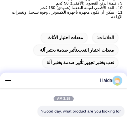
9 ، قيمة الدفع القصوى (الأفقي): 50 كجم
10 ، الحد الأقصى لقيمة الضغط (عمودي) 150 كجم
11 ، يمكن أن تكون مجهزة بأجهزة الكمبيوتر ، وقوة تسجيل وتغييرات
الإزاحة.
العلامات:
معدات اختبار الأثاث
معدات اختبار التعب,تأثير صدمة يختبر آلة
تعب يختبر تجهيز,تأثير صدمة يختبر آلة
Haida
اتصال سريع
3:15 AM
العنوان
Good day, what product are you looking for?
الغرفة 105 ، المبنى F4 ، المنطقة F ، مدينة تيانان الرقمية ، منطقة
نانتشنغ ، مدينة دونغقوان ، مقاطعة قوانغدونغ ، الصين