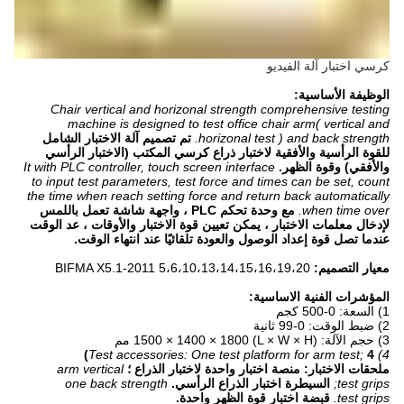
كرسي اختبار آلة الفيديو
الوظيفة الأساسية:
Chair vertical and horizonal strength comprehensive testing
machine is designed to test office chair arm( vertical and
horizonal test ) and back strength.
تم تصميم آلة الاختبار الشامل
للقوة الرأسية والأفقية لاختبار ذراع كرسي المكتب (الاختبار الرأسي
والأفقي) وقوة الظهر.
It with PLC controller, touch screen interface
to input test parameters, test force and times can be set, count
the time when reach setting force and return back automatically
when time over.
مع وحدة تحكم PLC ، واجهة شاشة تعمل باللمس
لإدخال معلمات الاختبار ، يمكن تعيين قوة الاختبار والأوقات ، عد الوقت
عندما تصل قوة إعداد الوصول والعودة تلقائيًا عند انتهاء الوقت.
معيار التصميم:
BIFMA X5.1-2011 5،6،10،13،14،15،16،19،20
المؤشرات الفنية الاساسية:
1) السعة: 0-500 كجم
2) ضبط الوقت: 0-99 ثانية
3) حجم الآلة: (L × W × H) 1500 × 1400 × 1800 مم
4)
4) Test accessories: One test platform for arm test;
ملحقات الاختبار: منصة اختبار واحدة لاختبار الذراع ؛
arm vertical
test grips;
السيطرة اختبار الذراع الرأسي.
one back strength
test grips.
قبضة اختبار قوة الظهر واحدة.