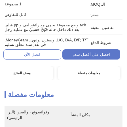
1 مجموعة
الـ MOQ:
قابل للتفاوض
السعر:
ach وضع مجموعة يحمي مع راتينج ليف و pp فيلم,
تفاصيل التعبئة:
بعد ذلك داخل حالة قوّيّ خشبيّ مع عملية رجل
L/C, D/A, D/P, T/T, ويسترن يونيون, MoneyGram,
شروط الدفع:
في نقد, سند معلّق تسليم
احصل على أفضل سعر
اتصل الآن
معلومات مفصلة
وصف المنتج
معلومات مفصلة
وقوانغدونغ ، والصين (البر 
مكان المنشأ:
الرئيسي)