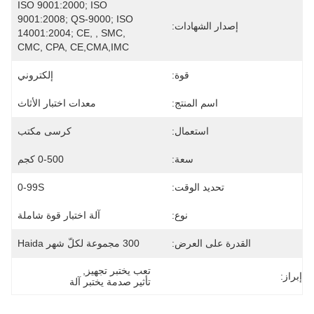
ISO 9001:2000; ISO 
9001:2008; QS-9000; ISO 
إصدار الشهادات:
14001:2004; CE, , SMC, 
CMC, CPA, CE,CMA,IMC
قوة:
إلكتروني
اسم المنتج:
معدات اختبار الأثاث
استعمال:
كرسى مكتب
سعة:
0-500 كجم
تحديد الوقت:
0-99S
نوع:
آلة اختبار قوة شاملة
القدرة على العرض:
300 مجموعة لكلّ شهر Haida
تعب يختبر تجهيز
, 
إبراز:
تأثير صدمة يختبر آلة