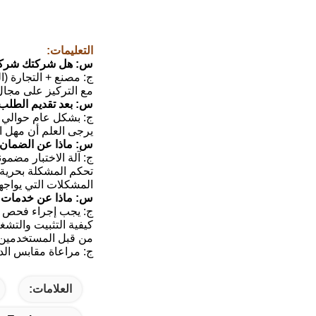
التعليمات:
س: هل شركتك شركة 
مع التركيز على مجال مع
س: بعد تقديم الطلب 
ج: بشكل عام حوالي 10-25 يومًا ، إذا كان لدينا مخزون ، يمكننا ترتيب الشحن في غضون 3 أيام
يرجى العلم أن مهل ال
س: ماذا عن الضمان م
ج: آلة الاختبار مضمونة لمدة 12 شهرًا بواسطة HAIDA ، يمكنن
تحكم المشكلة بحرية ،
المشكلات التي يواجه
س: ماذا عن خدمات ا
كيفية التثبيت والتش
من قبل المستخدمين.
ج: مراعاة مقابس الدول المختلفة ل
العلامات: