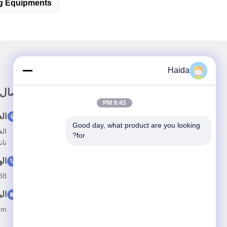
g Equipments
Haida
وصلة سريعة
اتصال
9:45 PM
الصفحة الرئيسية
ال
Good day, what product are you looking 
حولنا
for?
نان
المنتجات
ال
أخبار
88
اتصل بنا
الب
om