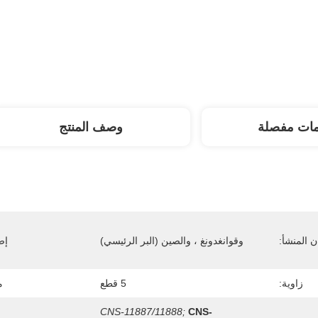
مات مفصلة
وصف المنتج
 المنشأ:
وقوانغدونغ ، والصين (البر الرئيسي)
إص
زاوية:
5 قطع
م
CNS-11887/11888;
CNS-