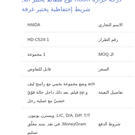
شريط إحتفاظية يختبر غرفة
الاسم التجاري:
HAIDA
رقم الطراز:
HD-C524-1
الـ MOQ:
1 مجموعة
السعر:
قابل للتفاوض
ach وضع مجموعة يحمي مع راتينج ليف
تفاصيل التعبئة:
و pp فيلم, بعد ذلك داخل حالة قوّيّ
خشبيّ مع عملية رجل
L/C, D/A, D/P, T/T, ويسترن يونيون,
شروط الدفع:
MoneyGram, في نقد, سند معلّق
تسليم