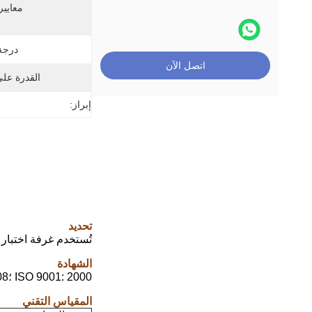
معايير
درجة 
اتصل الآن
القدرة عل
إبراز:
تحديد
تُستخدم غرفة اختبار 
الشهادة
ISO 9001: 2000 ؛ISO 9001: 2008 ؛QS-9000 ؛ISO 14001: 2004 ؛CE ، SMC ، CMC ، CPA ، CE ، CMA ، IMC
المقياس التقني