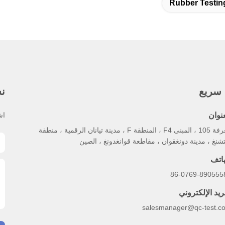
Rubber Testin
 سريع
نش
عنوان
اش
الغرفة 105 ، المبنى F4 ، المنطقة F ، مدينة تيانان الرقمية ، منطقة
تشنغ ، مدينة دونغقوان ، مقاطعة قوانغدونغ ، الصين
هاتف
86-0769-890555
ريد الإلكتروني
salesmanager@qc-test.c