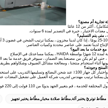
تجارية أم مصنع؟
ج: مصنع + التجارة (التكامل) ، أكثر من 12 عامًا
دات الاختبار ، خبرة في التصدير لمدة 6 سنوات.
، متى يتم التسليم؟
.
إنتاج لدينا تعتمد على عناصر محددة وكميات العناصر.
ع خدمات ما بعد البيع؟
ا مساعدتك في الإصلاح
 حتى لو لم يكن من مصنعنا.بعد الضمان ، سيوفر فريق خدمة ما بعد البي
ونها أثناء استخدام منتجنا ، ومعالجة مشاكل الضيوف وشكاواهم بطريق
لمنتج وجودته؟
ج: يجب إجراء فحص واختبار كل جهاز 100٪ عند شحن البضائع وتسليمها.ا
غيل.يمكننا ترتيب مهندس لتدريب شركة العميل على تشغيل المعدات عند
لخدمة ، قم بتغيير الجهد يدويًا من 110 فولت إلى 220 فولت ، مؤشر التأمين.
مطّاط توتريّ يختبر آلة,مطّاط صلادة مخبار,مطّاط يختبر تجهيز