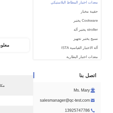
معدات اختبار المطاط البلاستيكي
حقيبة مخبار
Cookware يختبر
stroller يختبر آلة
نسيج يختبر تجهيز
معلو
آلة الاختبار القياسية ISTA
معدات اختبار البطارية
آلة التحليل الكيميائي
اتصل بنا
معدات اختبار قابلية الإشتعال
مكان
Ms. Mary
salesmanager@qc-test.com
13925747786