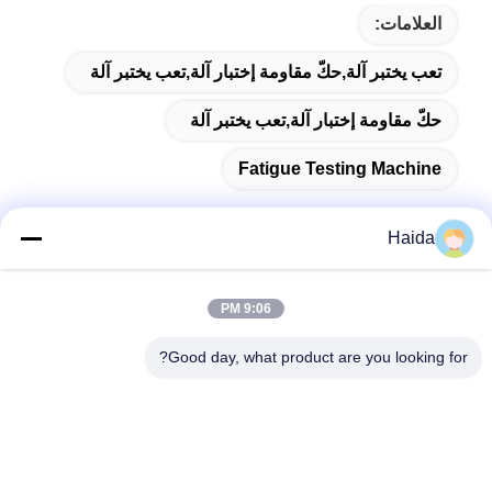
العلامات:
تعب يختبر آلة,حكّ مقاومة إختبار آلة,تعب يختبر آلة
حكّ مقاومة إختبار آلة,تعب يختبر آلة
Fatigue Testing Machine
Haida
اتصال سريع
9:06 PM
العنوان
Good day, what product are you looking for?
الغرفة 105 ، المبنى F4 ، المنطقة F ، مدينة تيانان الرقمية ، منطقة
نانتشنغ ، مدينة دونغقوان ، مقاطعة قوانغدونغ ، الصين
الهاتف
86-0769-89055588