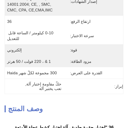
إصدار الشهادات:
14001:2004; CE, , SMC, 
CMC, CPA, CE,CMA,IMC
ارتفاع الرفع:
36
0-10 كيلومتر / الساعة قابل 
سرعة الاختبار:
للتعديل
قوة:
إلكتروني
مزود الطاقة:
1 & ، 220 فولت / 50 هرتز
القدرة على العرض:
300 مجموعة لكلّ شهر Haida
حكّ مقاومة إختبار آلة
, 
إبراز:
تعب يختبر آلة
وصف المنتج
36 "اختبار حقيبة جلدية ، آلة اختبار كشط عجلة الأمتعة