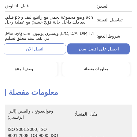
قابل للتفاوض
السعر:
ach وضع مجموعة يحمي مع راتينج ليف و pp فيلم,
تفاصيل التعبئة:
بعد ذلك داخل حالة قوّيّ خشبيّ مع عملية رجل
L/C, D/A, D/P, T/T, ويسترن يونيون, MoneyGram,
شروط الدفع:
في نقد, سند معلّق تسليم
احصل على أفضل سعر
اتصل الآن
معلومات مفصلة
وصف المنتج
معلومات مفصلة
وقوانغدونغ ، والصين (البر 
مكان المنشأ:
الرئيسي)
ISO 9001:2000; ISO 
9001:2008; QS-9000; ISO 