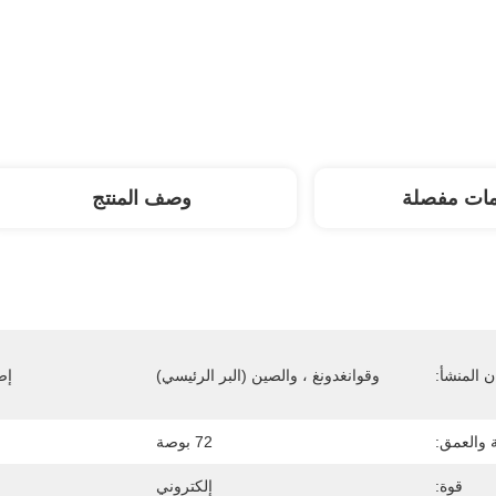
مات مفصلة
وصف المنتج
 المنشأ:
وقوانغدونغ ، والصين (البر الرئيسي)
إص
 والعمق:
72 بوصة
قوة:
إلكتروني