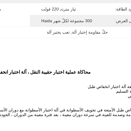
 الطاقة:
تيار متردد 220 فولت
م
ى العرض:
300 مجموعة لكلّ شهر Haida
حكّ مقاومة إختبار آلة
, 
تعب يختبر آلة
محاكاة عملية اختبار حقيبة النقل ، آلة اختبار ان
عة آلة اختبار انخفاض طبل
فاض طبل الأمتعة في تجويف الأسطوانة في آلة اختبار الأسطوانة.مع دوران الأس
مة وصدمة للعينة.في سرعة دوران معينة ، بعد فترة معينة من الدوران ، الجودة ال