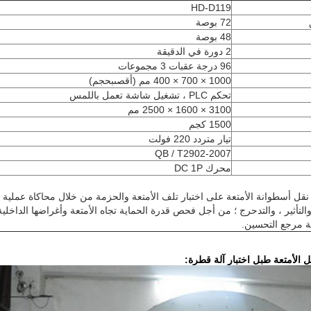
HD-D119
72 بوصة
48 بوصة
2 دورة في الدقيقة
96 درجة عقبات 3 مجموعات
1000 × 700 × 400 مم (
أقصى
بحجم)
تحكم PLC ، تشغيل شاشة تعمل باللمس
3100 × 1600 × 2500 مم
1500 كجم
تيار متردد 220 فولت
QB / T2902-2007
محرك DC 1P
اة نقل أسطوانة الأمتعة على اختبار تلف الأمتعة والحزمة من خلال محاكاة عملية
التأثير ، والتدحرج ؛ من أجل فحص قدرة الحماية تجاه الأمتعة وأغراضها الداخلية
جة مرجع التحسين.
 الأمتعة طبل اختبار آلة قطرة: