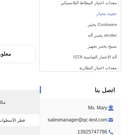
معدات اختبار المطاط البلاستيكي
حقيبة مخبار
Cookware يختبر
stroller يختبر آلة
نسيج يختبر تجهيز
معلو
آلة الاختبار القياسية ISTA
معدات اختبار البطارية
آلة التحليل الكيميائي
اتصل بنا
معدات اختبار قابلية الإشتعال
مكان
Ms. Mary
salesmanager@qc-test.com
قطر الأسطوانة
13925747786