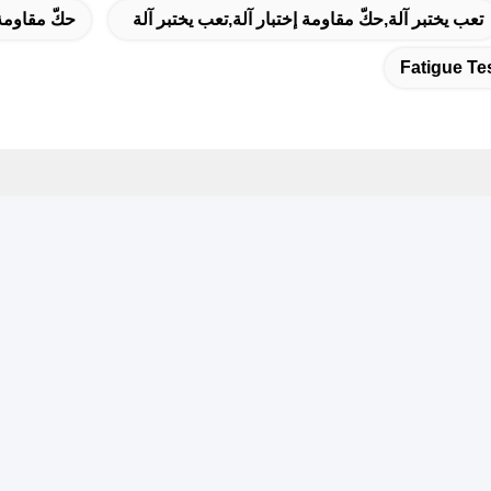
تعب يختبر آلة,حكّ مقاومة إختبار آلة,تعب يختبر آلة
حكّ مقاومة 
Fatigue Te
 سريع
نش
عنوان
اش
الغرفة 105 ، المبنى F4 ، المنطقة F ، مدينة تيانان الرقمية ، منطقة
تشنغ ، مدينة دونغقوان ، مقاطعة قوانغدونغ ، الصين
هاتف
86-0769-890555
ريد الإلكتروني