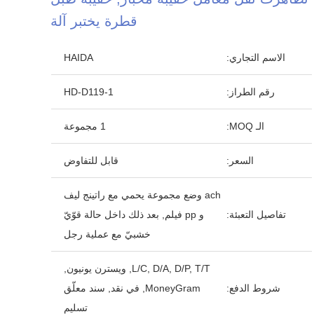
قطرة يختبر آلة
الاسم التجاري:
HAIDA
رقم الطراز:
HD-D119-1
الـ MOQ:
1 مجموعة
السعر:
قابل للتفاوض
ach وضع مجموعة يحمي مع راتينج ليف
تفاصيل التعبئة:
و pp فيلم, بعد ذلك داخل حالة قوّيّ
خشبيّ مع عملية رجل
L/C, D/A, D/P, T/T, ويسترن يونيون,
شروط الدفع:
MoneyGram, في نقد, سند معلّق
تسليم