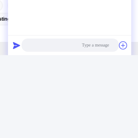
العلامات:
sting Machine
وصلة سريعة
اتصال
Photo
الصفحة الرئيسية
ال
Video Call
حولنا
نان
Audio Call
المنتجات
ال
أخبار
88
اتصل بنا
الب