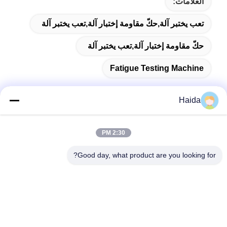
العلامات:
تعب يختبر آلة,حكّ مقاومة إختبار آلة,تعب يختبر آلة
حكّ مقاومة إختبار آلة,تعب يختبر آلة
Fatigue Testing Machine
Haida
اتصال سريع
2:30 PM
العنوان
Good day, what product are you looking for?
الغرفة 105 ، المبنى F4 ، المنطقة F ، مدينة تيانان الرقمية ، منطقة
نانتشنغ ، مدينة دونغقوان ، مقاطعة قوانغدونغ ، الصين
الهاتف
86-0769-89055588