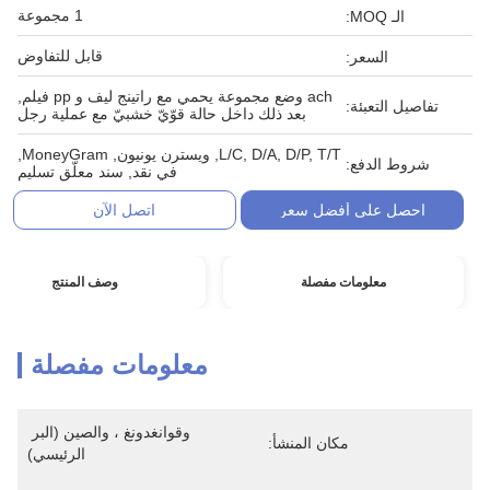
1 مجموعة
الـ MOQ:
قابل للتفاوض
السعر:
ach وضع مجموعة يحمي مع راتينج ليف و pp فيلم,
تفاصيل التعبئة:
بعد ذلك داخل حالة قوّيّ خشبيّ مع عملية رجل
L/C, D/A, D/P, T/T, ويسترن يونيون, MoneyGram,
شروط الدفع:
في نقد, سند معلّق تسليم
احصل على أفضل سعر
اتصل الآن
معلومات مفصلة
وصف المنتج
معلومات مفصلة
وقوانغدونغ ، والصين (البر 
مكان المنشأ:
الرئيسي)