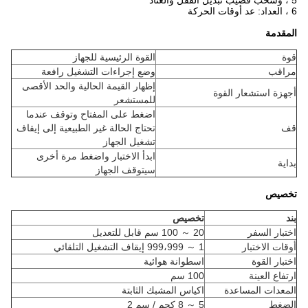
5 ، وسحب قضيب تبديل القفل والعتاد
6 ، العداد: عد أوقات الحركة
المقدمة
قوة
القوة الرئيسية للجهاز
مراقب
وضع إجراءات التشغيل رافعة
إظهار القيمة الحالية والحد الأقصى
أجهزة استشعار القوة
للمستشعر
اضغط على المفتاح وتوقف عندما
قف
تحتاج الحالة غير الطبيعية إلى إيقاف
تشغيل الجهاز
ابدأ الاختبار واضغط مرة أخرى
بداية
سيتوقف الجهاز
تخصيص
بند
تخصيص
اختبار السفر
20 ～ 100 سم قابل للتعديل
أوقات الاختبار
1 ～ 999،999 إيقاف التشغيل التلقائي
اختبار القوة
اسطوانة هوائية
ارتفاع العينة
100 سم
المعدات المساعدة
اكياس المشبك الثابتة
الضغط
5 ～ 8 كجم / سم 2