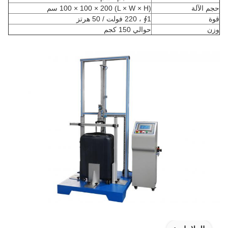
حجم الآلة
(L × W × H) 100 × 100 × 200 سم
قوة
1∮ ، 220 فولت / 50 هرتز
وزن
حوالي 150 كجم