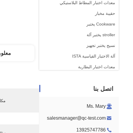
معدات اختبار المطاط البلاستيكي
حقيبة مخبار
Cookware يختبر
stroller يختبر آلة
نسيج يختبر تجهيز
معلو
آلة الاختبار القياسية ISTA
معدات اختبار البطارية
آلة التحليل الكيميائي
اتصل بنا
معدات اختبار قابلية الإشتعال
مكان
Ms. Mary
salesmanager@qc-test.com
13925747786