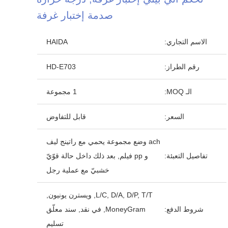
صدمة إختبار غرفة
الاسم التجاري:
HAIDA
رقم الطراز:
HD-E703
الـ MOQ:
1 مجموعة
السعر:
قابل للتفاوض
ach وضع مجموعة يحمي مع راتينج ليف
تفاصيل التعبئة:
و pp فيلم, بعد ذلك داخل حالة قوّيّ
خشبيّ مع عملية رجل
L/C, D/A, D/P, T/T, ويسترن يونيون,
شروط الدفع:
MoneyGram, في نقد, سند معلّق
تسليم