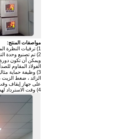
مواصفات المنتج:
1) ترقيات النظرة المثالية ، عملية سهلة
ويمكن أن تكون دورة ا
الفولاذ المقاوم للصد
3) وظيفة حماية مثا
الزائد ، ضغط الزيت ،
على جهاز إيقاف وقت ال
4) وقت الاسترداد لهذا المنتج في غضون 5 دقائق وتلبية MTL و IEC و JIS و GJB وغيرها s