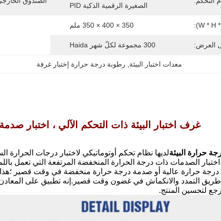
 التحكم:
الصندوق الخارجي (* H * D
الصغيرة الرقمية الذكية PID
350 × 400 × 350 ملم
ى العرض:
300 مجموعة لكلّ شهر Haida
معدات اختبار البيئة
, 
رطوبة درجة حرارة إختبار غرفة
غرف اختبار البيئة ذات التحكم الآلي ، اختبار صدمة درجة
جة حرارة البيئة
لديها نظام تحكم أوتوماتيكي لاختبار درجات الحرارة الس
تبار الصدمات ذات درجة الحرارة المنخفضة المرتفعة التي تعمل باللمس
جة حرارة عالية أو صدمة درجة حرارة منخفضة في وقت قصير ؛هذا يعني أ
ن طريق التمدد والانكماش في غضون وقت قصير.إنه تطبيق على المعادن وا
جع لتحسين المنتج.