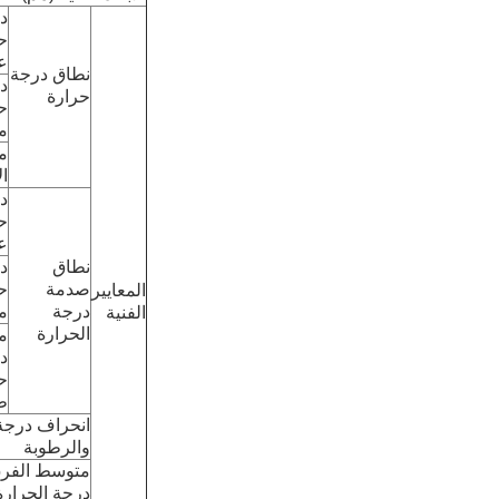
د
ح
عا
نطاق درجة
د
حرارة
ح
م
م
ال
د
ح
عا
نطاق
د
صدمة
ح
المعايير
درجة
م
الفنية
الحرارة
م
د
ح
ط
انحراف درجة 
والرطوبة
متوسط ​​الفر
درجة الحرارة