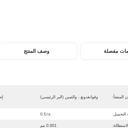
مات مفصلة
وصف المنتج
 المنشأ:
وقوانغدونغ ، والصين (البر الرئيسي)
إص
 التحميل:
≤0.5٪
لاستطالة:
0.001 مم