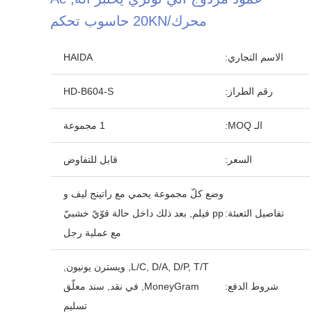
محرك/20KN حاسوب تحكم
الاسم التجاري:
HAIDA
رقم الطراز:
HD-B604-S
الـ MOQ:
1 مجموعة
السعر:
قابل للتفاوض
وضع كلّ مجموعة يحمي مع راتينج ليف و
تفاصيل التعبئة:
pp فيلم, بعد ذلك داخل حالة قوّيّ خشبيّ
مع عملية رجل
L/C, D/A, D/P, T/T, ويسترن يونيون,
شروط الدفع:
MoneyGram, في نقد, سند معلّق
تسليم