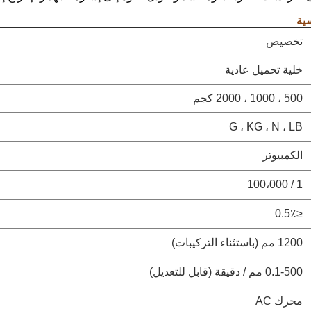
سية
تخصيص
خلية تحميل عادية
500 ، 1000 ، 2000 كجم
G ، KG ، N ، LB
الكمبيوتر
1 / 100،000
≤0.5٪
1200 مم (باستثناء التركيبات)
0.1-500 مم / دقيقة (قابل للتعديل)
محرك AC