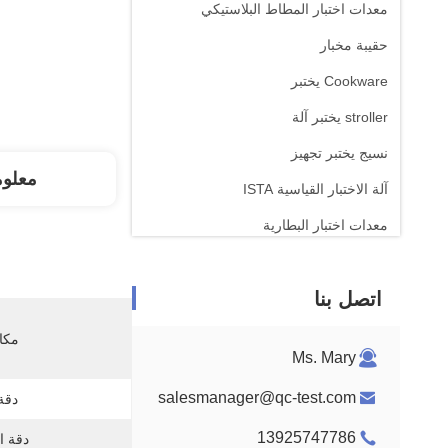
معدات اختبار المطاط البلاستيكي
حقيبة مخبار
Cookware يختبر
stroller يختبر آلة
نسيج يختبر تجهيز
معلو
آلة الاختبار القياسية ISTA
معدات اختبار البطارية
آلة التحليل الكيميائي
اتصل بنا
معدات اختبار قابلية الإشتعال
مكان
Ms. Mary
salesmanager@qc-test.com
دقة
13925747786
دقة ا