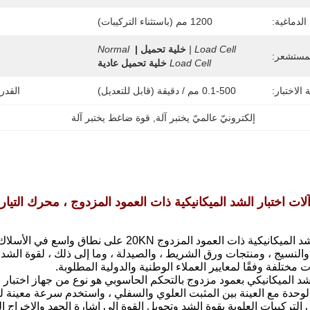
الدماغية:
1200 مم (باستثناء التركيبات)
Load Cell |
خلية تحميل |
Normal 
مستشعر:
Load Cell
خلية تحميل عادية
الاختبار:
0.1-500 مم / دقيقة (قابل للتعديل)
القدر
إلكترونيّ عالميّ يختبر آلة
, 
قوة ضاغط يختبر آلة
لات اختبار الشد الميكانيكية ذات العمود المزدوج ، محرك التيار المت
تستخدم آلة اختبار الشد الميكانيكية ذات العمود ا
 والنسيج ، ومنتجات ورق الشريط ، والصيدلة ، وما إلى ذلك ، لقوة الشد ،
 مختلفة وفقًا لمعايير العملاء الوطنية والدولية المطلوبة.
ار الشد الميكانيكي بعمود مزدوج بالتحكم الحاسوبي هو نوع من جهاز اختبار
الوحدة مع العينة بين المثبت العلوي والسفلي ، واستخدم سرعة معينة
التركيبات العلوية بقوة الشد وتحويل القوة إلى إشارة الجهد والإخراج 