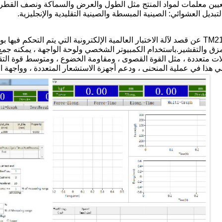
تم تصميم برنامج TM2101 عن قصد لآلة الاختبار العالمية الإلكترونية التي يتم ال
مزق والتقشير.باستخدام الكمبيوتر الشخصي ولوحة الواجهة ، يمكنه جمع 
ت متعددة ، مثل القوة القصوى ، ومقاومة الخضوع ، ومتوسط ​​قوة التقش
مي هذا في عملية المنحنى ، ودعم أجهزة الاستشعار المتعددة ، وواجهة الص