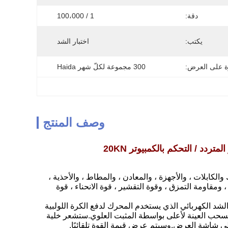
دقة:
1 / 100،000
يكتب:
اختبار الشد
ة على العرض:
300 مجموعة لكلّ شهر Haida
وصف المنتج
ردد / التحكم بالكمبيوتر 20KN
لمزدوج 20KN على نطاق واسع في الأسلاك والكابلات ، والأجهزة ، والمعادن ، والمطاط ، والأحذية ،
 ومقاومة التمزق ، وقوة التقشير ، قوة الانحناء ، قوة
 الشد الكهربائي الذي يستخدم المحرك لدفع الكرة اللولبية
 لسحب العينة لأعلى بواسطة المثبت العلوي.ستشعر خلية
إلى شاشة العرض.وسيتم عرض قيمة القوة تلقائيًا.