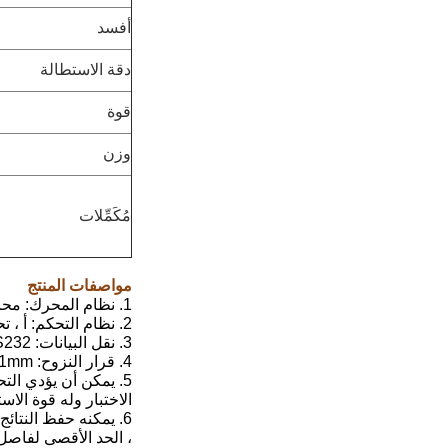
أفسد
دقة الاستطالة
قوة
وزن
مُكَمِّلات
مواصفات المنتج
1. نظام المحرك: محرك تيار متردد + سائق + كرة لولبية عالية الدقة (تايوان)
2. نظام التحكم: أ ، تحكم حاسوبي مع برنامج TM2101.ب ، العودة إلى الأصل تلقائيًا بعد الاختبار ، ج ، تخزين البيانات تلقائيًا أو عن طريق التشغيل اليدوي
3. نقل البيانات: RS232
4. قرار النزوح: 0.001mm
5. يمكن أن يؤدي ال
الاختبار وله قوة الاست
6. يمكنه حفظ النتائ
، الحد الأقصى لفاصل ا