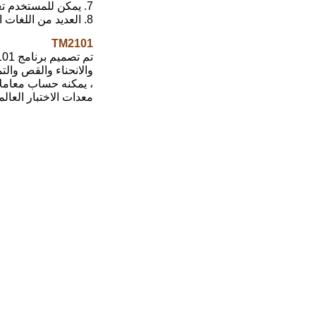
7. يمكن للمستخدم تعيين معلمات لمواد المنتج مثل الطول والعرض والسماكة ونصف القطر والمنطقة وما إلى ذلك.
8. العديد من اللغات التبديل العشوائي: الصينية المبسطة والصينية التقليدية والإنجليزية.
TM2101
والانحناء والقص والت
، يمكنه حساب معاملا
معدات الاختبار العال