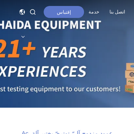
اتصل بنا
خدمة
إقتباس
عمود مزدوج آليّ توتريّ يختبر آلة, Ac