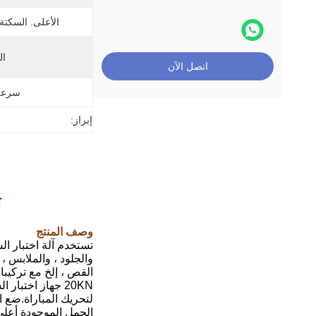
الأعلى. السكتة 
ال
اتصل الآن
سرعة 
إبراز:
آ
وصف المنتج
والجلود ، والملابس ،
القص ، إلخ مع تركيبات
20KN جهاز اختب
لتحريك المباراة.ضع 
الحمل الموجودة أعلى 