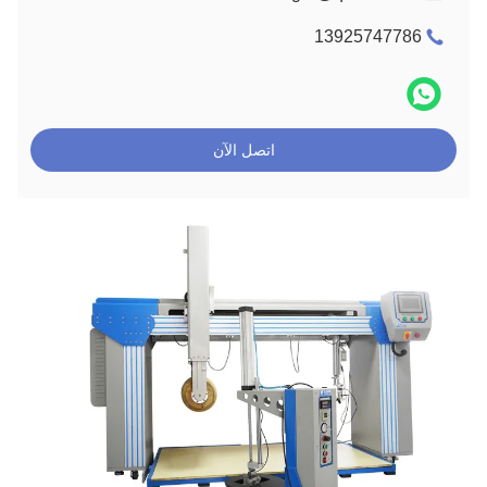
13925747786
اتصل الآن