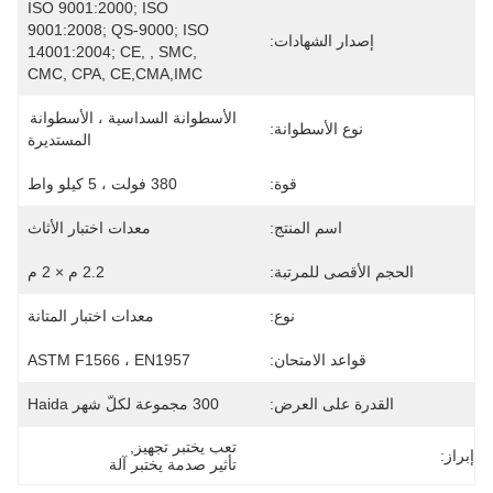
ISO 9001:2000; ISO 
9001:2008; QS-9000; ISO 
إصدار الشهادات:
14001:2004; CE, , SMC, 
CMC, CPA, CE,CMA,IMC
الأسطوانة السداسية ، الأسطوانة 
نوع الأسطوانة:
المستديرة
قوة:
380 فولت ، 5 كيلو واط
اسم المنتج:
معدات اختبار الأثاث
الحجم الأقصى للمرتبة:
2.2 م × 2 م
نوع:
معدات اختبار المتانة
قواعد الامتحان:
ASTM F1566 ، EN1957
القدرة على العرض:
300 مجموعة لكلّ شهر Haida
تعب يختبر تجهيز
, 
إبراز:
تأثير صدمة يختبر آلة