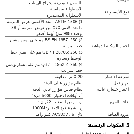
باللمس + وظيفة إخراج البيانات
الأسطوانة سداسية
نوع الأسطوانة
الأسطوانة المستديرة
1) ASTM 1566: الحد الأقصى.عرض المرتبة
، الحد الأدنى.70٪ من عرض المرتبة أو 38
بوصة (965 مم) أيهما أصغر
2) BS EN 1957: 250 مم على يمين ويسار
اختبار السكتة الدماغية
خط المرتبة
3) GB / T 26706: 250 مم على يمين خط
الوسط ويساره
4) QB / T 1952.2: 250 مم على يسار ويمين
خط المراتب
سرعة الاختبار
0-20 ص / دقيقة
جهاز نقل
نظام مؤازر عالي الدقة
اختبار خسارة عالية
نظام قياس مؤازر عالي الدقة
أ ، أوقات الاختبار: 5000 مرة ؛
حافة المرتبة
ب ، زمن الضغط: 3 ثوان ؛
ج ، قيمة قوة الاختبار: 1000N
مزود الطاقة
3∮ ، AC380V ، 5 كيلو واط
5. المكونات الرئيسية: