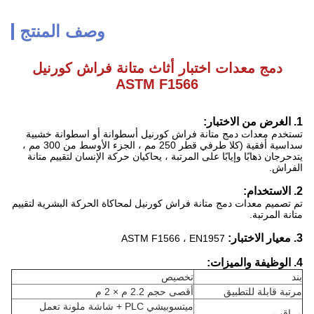
وصف المنتج
دمج معدات اختبار أثاث متانة فراش كورنيل
ASTM F1566
1. الغرض من الاختبار:
تستخدم معدات دمج متانة فراش كورنيل أسطوانة أو اسطوانة خشبية
سداسية أفقية (كلا طرفي قطر 250 مم ، الجزء الأوسط من 300 مم ،
يتدحرجان ذهابًا وإيابًا على المرتبة ، يحاكيان حركة الإنسان لتقييم متانة
الفراش.
2. الاستخدام:
تم تصميم معدات دمج متانة فراش كورنيل لمحاكاة الحركة البشرية لتقييم
متانة المرتبة.
3. معيار الاختبار:
ASTM F1566 ، EN1957
4. الوظيفة والميزات:
بند
تخصيص
مرتبة قابلة للتطبيق
أقصى حجم 2.2 م × 2 م
ميتسوبيشي PLC + شاشة ملونة تعمل
مراقب