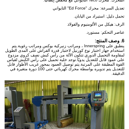
المحرك: محرك Teco التايواني مع مخفض إيطاليا.
تعديل السرعة: محرك "Ed Force" التايواني
تحمل دليل: استيراد من اليابان.
الرف: هيكل من الألومنيوم والفولاذ
عناصر التحكم: مستورد.
6. وصف المنتج:
ينطبق على Innerspring ، ومراتب زنبركية بوكس ​​ومراتب رغوية.يتم
استخدام جهاز اختبار نوع كورنيل لاختبار قدرة الفراش على المدى الطويل
لمقاومة التحميل الدوري.تتكون الآلة من رأس كبش نصف كروي مزدوج
على عمود قابل للتعديل يدويًا.توجد خلية تحميل على رأس الكبش لقياس
القوة المطبقة على المرتبة.يتم توصيل العمود بمحور غريب الأطوار قابل
للتعديل يتم تدويره بواسطة محرك كهربائي حتى 100 دورة متغيرة في
الدقيقة.