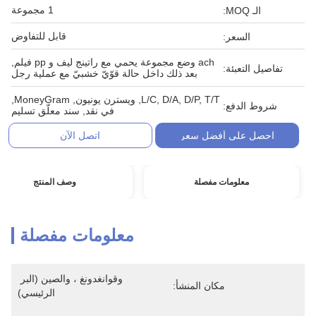
1 مجموعة
الـ MOQ:
قابل للتفاوض
السعر:
ach وضع مجموعة يحمي مع راتينج ليف و pp فيلم,
تفاصيل التعبئة:
بعد ذلك داخل حالة قوّيّ خشبيّ مع عملية رجل
L/C, D/A, D/P, T/T, ويسترن يونيون, MoneyGram,
شروط الدفع:
في نقد, سند معلّق تسليم
احصل على أفضل سعر
اتصل الآن
معلومات مفصلة
وصف المنتج
معلومات مفصلة
وقوانغدونغ ، والصين (البر 
مكان المنشأ:
الرئيسي)