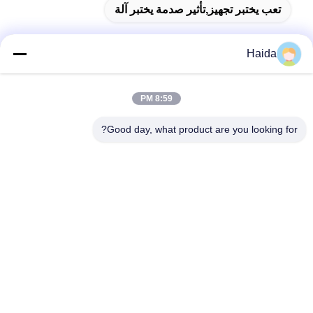
تعب يختبر تجهيز,تأثير صدمة يختبر آلة
Haida
اتصال سريع
8:59 PM
العنوان
Good day, what product are you looking for?
الغرفة 105 ، المبنى F4 ، المنطقة F ، مدينة تيانان الرقمية ، منطقة
نانتشنغ ، مدينة دونغقوان ، مقاطعة قوانغدونغ ، الصين
الهاتف
86-0769-89055588
البريد الإلكتروني
salesmanager@qc-test.com