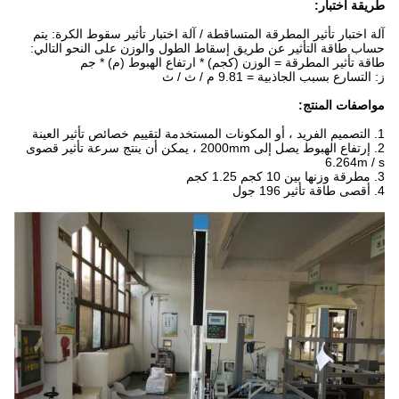
طريقة اختبار:
آلة اختبار تأثير المطرقة المتساقطة / آلة اختبار تأثير سقوط الكرة: يتم
حساب طاقة التأثير عن طريق إسقاط الطول والوزن على النحو التالي:
طاقة تأثير المطرقة = الوزن (كجم) * ارتفاع الهبوط (م) * جم
ز: التسارع بسبب الجاذبية = 9.81 م / ث / ث
مواصفات المنتج:
1. التصميم الفريد ، أو المكونات المستخدمة لتقييم خصائص تأثير العينة
2. إرتفاع الهبوط يصل إلى 2000mm ، يمكن أن ينتج سرعة تأثير قصوى
6.264m / s
3. مطرقة وزنها بين 10 كجم 1.25 كجم
4. أقصى طاقة تأثير 196 جول