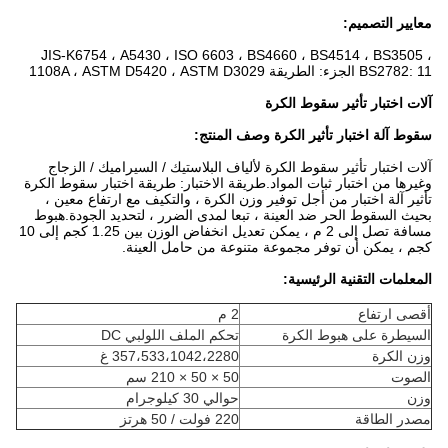
معايير التصميم:
JIS-K6754 ، A5430 ، ISO 6603 ، BS4660 ، BS4514 ، BS3505 ،
BS2782: 11 الجزء: الطريقة 1108A ، ASTM D5420 ، ASTM D3029
آلات اختبار تأثير سقوط الكرة
سقوط آلة اختبار تأثير الكرة وصف المنتج:
آلات اختبار تأثير سقوط الكرة لألياف البلاستيك / السيراميك / الزجاج
وغيرها من اختبار ثبات المواد.طريقة الاختبار: طريقة اختبار سقوط الكرة
تأثير آلة اختبار من أجل توفير وزن الكرة ، والتكيف مع ارتفاع معين ،
بحيث السقوط الحر ضد العينة ، تبعا لمدى الضرر ، لتحديد الجودة.هبوط
مسافة تصل إلى 2 م ، يمكن تعديل انخفاض الوزن بين 1.25 كجم إلى 10
كجم ، يمكن أن توفر مجموعة متنوعة من حامل العينة.
المعلمات التقنية الرئيسية:
أقصى ارتفاع
2 م
السيطرة على هبوط الكرة
تحكم الملف اللولبي DC
وزن الكرة
357،533،1042،2280 غ
الصوت
50 × 50 × 210 سم
وزن
حوالي 30 كيلوجرام
مصدر الطاقة
220 فولت / 50 هرتز