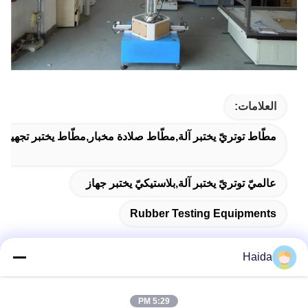
العلامات:
مطّاط توتريّ يختبر آلة,مطّاط صلادة مخبار,مطّاط يختبر تجهيز
عالميّ توتريّ يختبر آلة,بلاستيكيّ يختبر جهاز
Rubber Testing Equipments
Haida
اتصال سريع
5:29 PM