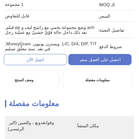
1 مجموعة
الـ MOQ:
قابل للتفاوض
السعر:
ach وضع مجموعة يحمي مع راتينج ليف و pp فيلم,
تفاصيل التعبئة:
بعد ذلك داخل حالة قوّيّ خشبيّ مع عملية رجل
L/C, D/A, D/P, T/T, ويسترن يونيون, MoneyGram,
شروط الدفع:
في نقد, سند معلّق تسليم
احصل على أفضل سعر
اتصل الآن
معلومات مفصلة
وصف المنتج
معلومات مفصلة
وقوانغدونغ ، والصين (البر 
مكان المنشأ:
الرئيسي)