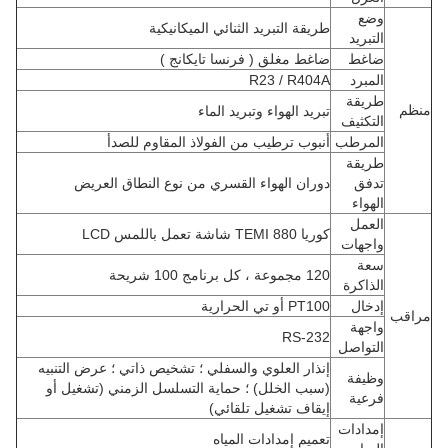
وضع
طريقة التبريد الثنائي الميكانيكية
التبريد
ضاغط
ضاغط مغلق (
فرنسا تايكانج
)
المبرد
R23 / R404A
طريقة
منظم
تبريد الهواء وتبريد الماء
التكثيف
المرطب
أنبوب ترطيب من الفولاذ المقاوم للصدأ
طريقة
تدفق
دوران الهواء القسري من نوع النطاق العريض
الهواء
العمل
كوريا TEMI 880 شاشة تعمل باللمس LCD
واجهات
سعة
120 مجموعة ، كل برنامج 100 شريحة
الذاكرة
إدخال
PT100 أو تي الحرارية
مراقب
واجهة
RS-232
التواصل
إنذار العلوي والسفلي ؛
تشخيص ذاتي ؛
عرض التنبيه
وظيفة
(سبب الخلل) ؛
حماية التسلسل الزمني (تشغيل أو
فرعية
إيقاف تشغيل تلقائي)
إمدادات
تعميم إمدادات المياه