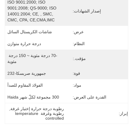
ISO 9001:2000; ISO 
9001:2008; QS-9000; ISO 
إصدار الشهادات:
14001:2004; CE, , SMC, 
CMC, CPA, CE,CMA,IMC
عرض:
شاشات الكريستال السائل
النظام:
درجة حرارة متوازن
-70 درجة مئوية ~ 150 درجة 
مؤقت.:
مئوية
قوة:
جمهورية صربسكا-232
مواد:
الفولاذ المقاوم للصدأ
القدرة على العرض:
300 مجموعة لكلّ شهر Haida
رطوبة درجة حرارة إختبار غرفة
, 
إبراز:
رطوبة وغرفة temperature 
controlled