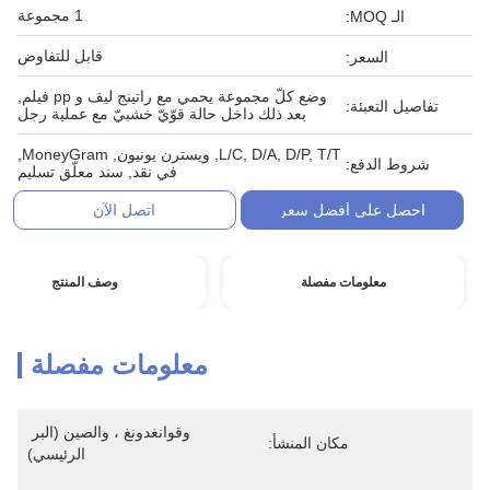
1 مجموعة
الـ MOQ:
قابل للتفاوض
السعر:
وضع كلّ مجموعة يحمي مع راتينج ليف و pp فيلم,
تفاصيل التعبئة:
بعد ذلك داخل حالة قوّيّ خشبيّ مع عملية رجل
L/C, D/A, D/P, T/T, ويسترن يونيون, MoneyGram,
شروط الدفع:
في نقد, سند معلّق تسليم
احصل على أفضل سعر
اتصل الآن
معلومات مفصلة
وصف المنتج
معلومات مفصلة
وقوانغدونغ ، والصين (البر 
مكان المنشأ:
الرئيسي)