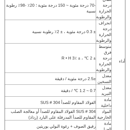
درجة
-70 درجة مئوية ~ 150 درجة مئوية ؛
20٪ -98٪ رطوبة
الحرارة
نسبية
والرطوبة
انحراف
درجة
± 0.3 درجة مئوية ، ± 2٪ رطوبة نسبية
الحرارة
والرطوبة
متوسط ​​
فرق
درجة
± 2 ℃ ، ± 3٪ R • H
أداء
الحرارة
والرطوبة
معدل
≤2.5 درجة مئوية / دقيقة
التسخين
معدل
0.7 ~ 1.2 ℃ / دقيقة
التبريد
مادة
الفولاذ المقاوم للصدأ SUS # 304
داخلية
المواد
SUS # 304 الفولاذ المقاوم للصدأ أو معالجة الصلب
الخارجية
المقاوم للصدأ المدرفلة على البارد (رذاذ)
مادة
رقيق الصوف + رغوة البولي يوريثين
العزل