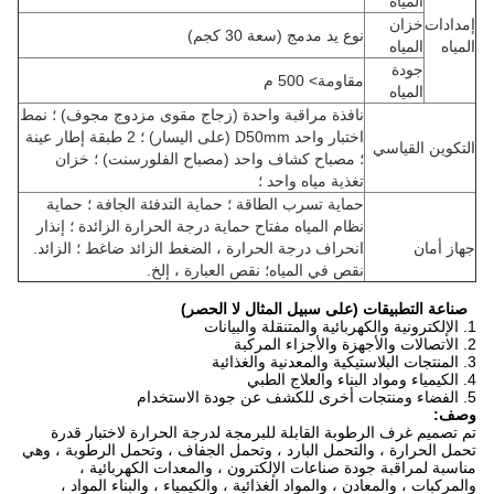
المياه
إمدادات
خزان
نوع يد مدمج (سعة 30 كجم)
المياه
المياه
جودة
مقاومة> 500 م
المياه
نافذة مراقبة واحدة (زجاج مقوى مزدوج مجوف) ؛ نمط
اختبار واحد D50mm (على اليسار) ؛
2 طبقة إطار عينة
التكوين القياسي
؛
مصباح كشاف واحد (مصباح الفلورسنت) ؛ خزان
تغذية مياه واحد ؛
حماية تسرب الطاقة ؛
حماية التدفئة الجافة ؛
حماية
نظام المياه مفتاح حماية درجة الحرارة الزائدة ؛
إنذار
جهاز أمان
انحراف درجة الحرارة ، الضغط الزائد ضاغط ؛
الزائد.
نقص في المياه؛
نقص العبارة ، إلخ.
صناعة التطبيقات (على سبيل المثال لا الحصر)
1. الإلكترونية والكهربائية والمتنقلة والبيانات
2. الاتصالات والأجهزة والأجزاء المركبة
3. المنتجات البلاستيكية والمعدنية والغذائية
4. الكيمياء ومواد البناء والعلاج الطبي
5. الفضاء ومنتجات أخرى للكشف عن جودة الاستخدام
وصف:
تم تصميم
غرف الرطوبة القابلة للبرمجة لدرجة الحرارة
لاختبار قدرة
تحمل الحرارة ، والتحمل البارد ، وتحمل الجفاف ، وتحمل الرطوبة ، وهي
مناسبة لمراقبة جودة صناعات الإلكترون ، والمعدات الكهربائية ،
والمركبات ، والمعادن ، والمواد الغذائية ، والكيمياء ، والبناء المواد ،