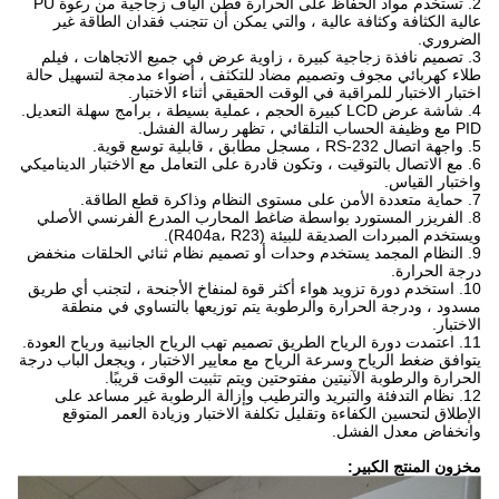
2. تستخدم مواد الحفاظ على الحرارة قطن ألياف زجاجية من رغوة PU
عالية الكثافة وكثافة عالية ، والتي يمكن أن تتجنب فقدان الطاقة غير
الضروري.
3. تصميم نافذة زجاجية كبيرة ، زاوية عرض في جميع الاتجاهات ، فيلم
طلاء كهربائي مجوف وتصميم مضاد للتكثف ، أضواء مدمجة لتسهيل حالة
اختبار الاختبار للمراقبة في الوقت الحقيقي أثناء الاختبار.
4. شاشة عرض LCD كبيرة الحجم ، عملية بسيطة ، برامج سهلة التعديل.
PID مع وظيفة الحساب التلقائي ، تظهر رسالة الفشل.
5. واجهة اتصال RS-232 ، مسجل مطابق ، قابلية توسع قوية.
6. مع الاتصال بالتوقيت ، وتكون قادرة على التعامل مع الاختبار الديناميكي
واختبار القياس.
7. حماية متعددة الأمن على مستوى النظام وذاكرة قطع الطاقة.
8. الفريزر المستورد بواسطة ضاغط المحارب المدرع الفرنسي الأصلي
ويستخدم المبردات الصديقة للبيئة (R404a، R23).
9. النظام المجمد يستخدم وحدات أو تصميم نظام ثنائي الحلقات منخفض
درجة الحرارة.
10. استخدم دورة تزويد هواء أكثر قوة لمنفاخ الأجنحة ، لتجنب أي طريق
مسدود ، ودرجة الحرارة والرطوبة يتم توزيعها بالتساوي في منطقة
الاختبار.
11. اعتمدت دورة الرياح الطريق تصميم تهب الرياح الجانبية ورياح العودة.
يتوافق ضغط الرياح وسرعة الرياح مع معايير الاختبار ، ويجعل الباب درجة
الحرارة والرطوبة الآنيتين مفتوحتين ويتم تثبيت الوقت قريبًا.
12. نظام التدفئة والتبريد والترطيب وإزالة الرطوبة غير مساعد على
الإطلاق لتحسين الكفاءة وتقليل تكلفة الاختبار وزيادة العمر المتوقع
وانخفاض معدل الفشل.
مخزون المنتج الكبير: