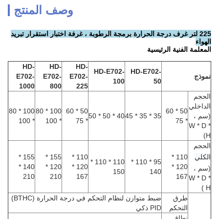
وصف المنتج
225 لتر غرف درجة الحرارة برمجة الرطوبة ، غرفة اختبار استقرار تبريد
الهواء
المعلمة الفنية الرئيسية
HD-
HD-
HD-
HD-E702-
HD-E702-
نموذج
E702-
E702-
E702-
100
50
1000
800
225
الحجم
الداخلي
100 * 80
100 * 80
50 * 60
50 * 60
(سم ،
35 * 35 * 45
40 * 50 * 50
* 100
* 100
* 75
* 75
W * D *
H)
الحجم
الكلي
110 *
110 *
155 *
155 *
110 * 110 *
95 * 110 *
140 *
120 *
120 *
120 *
(سم ،
150
140
210
210
167
167
W * D *
)
H
طرق
ضبط متوازن لنظام التحكم في درجة الحرارة (BTHC)
التحكم
PID ذكي
نطاق