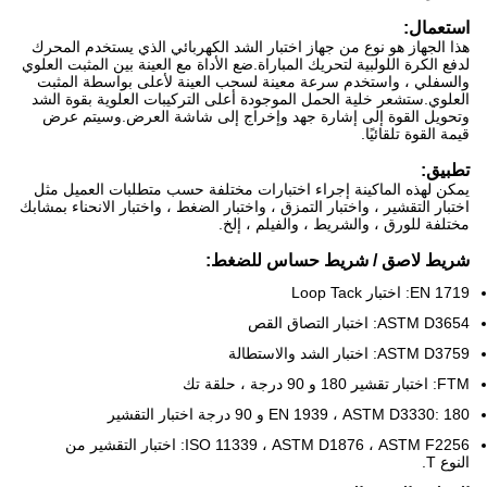
استعمال:
هذا الجهاز هو نوع من جهاز اختبار الشد الكهربائي الذي يستخدم المحرك
لدفع الكرة اللولبية لتحريك المباراة.ضع الأداة مع العينة بين المثبت العلوي
والسفلي ، واستخدم سرعة معينة لسحب العينة لأعلى بواسطة المثبت
العلوي.ستشعر خلية الحمل الموجودة أعلى التركيبات العلوية بقوة الشد
وتحويل القوة إلى إشارة جهد وإخراج إلى شاشة العرض.وسيتم عرض
قيمة القوة تلقائيًا.
تطبيق:
يمكن لهذه الماكينة إجراء اختبارات مختلفة حسب متطلبات العميل مثل
اختبار التقشير ، واختبار التمزق ، واختبار الضغط ، واختبار الانحناء بمشابك
مختلفة للورق ، والشريط ، والفيلم ، إلخ.
شريط لاصق / شريط حساس للضغط:
EN 1719: اختبار Loop Tack
ASTM D3654: اختبار التصاق القص
ASTM D3759: اختبار الشد والاستطالة
FTM: اختبار تقشير 180 و 90 درجة ، حلقة تك
EN 1939 ، ASTM D3330: 180 و 90 درجة اختبار التقشير
ISO 11339 ، ASTM D1876 ، ASTM F2256: اختبار التقشير من
النوع T.