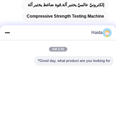
إلكترونيّ عالميّ يختبر آلة,قوة ضاغط يختبر آلة
Compressive Strength Testing Machine
Haida
اتصال سريع
2:45 AM
العنوان
Good day, what product are you looking for?
الغرفة 105 ، المبنى F4 ، المنطقة F ، مدينة تيانان الرقمية ، منطقة
نانتشنغ ، مدينة دونغقوان ، مقاطعة قوانغدونغ ، الصين
الهاتف
86-0769-89055588
البريد الإلكتروني
salesmanager@qc-test.com