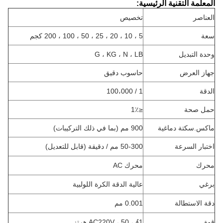
المعلمة التقنية الرئيسية:
العناصر
تخصيص
سعة
5 ، 10 ، 20 ، 25 ، 50 ، 100 ، 200 كجم
وحدة التبديل
G ، KG ، N ، LB
جهاز العرض
حاسوب دقيق
الدقة
1 / 100،000
حمل
صحة
≤1٪
ماكس.سكتة دماغية
900 مم (بما في ذلك التركيبات)
اختبار السرعة
50-300 مم / دقيقة (قابل للتعديل)
محرك
محرك AC
برغي
عالية الدقة الكرة اللولبية
دقة الاستطالة
0.001 مم
قوة
1∮ ، AC220V ، 50 هرتز