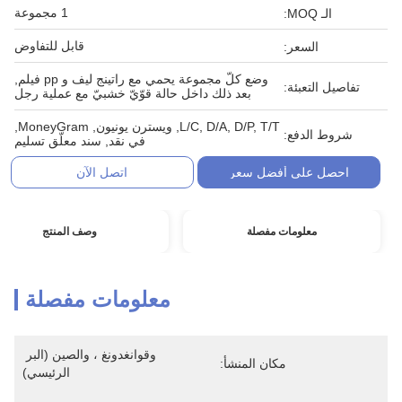
1 مجموعة
الـ MOQ:
قابل للتفاوض
السعر:
وضع كلّ مجموعة يحمي مع راتينج ليف و pp فيلم,
تفاصيل التعبئة:
بعد ذلك داخل حالة قوّيّ خشبيّ مع عملية رجل
L/C, D/A, D/P, T/T, ويسترن يونيون, MoneyGram,
شروط الدفع:
في نقد, سند معلّق تسليم
احصل على أفضل سعر
اتصل الآن
معلومات مفصلة
وصف المنتج
معلومات مفصلة
وقوانغدونغ ، والصين (البر 
مكان المنشأ:
الرئيسي)