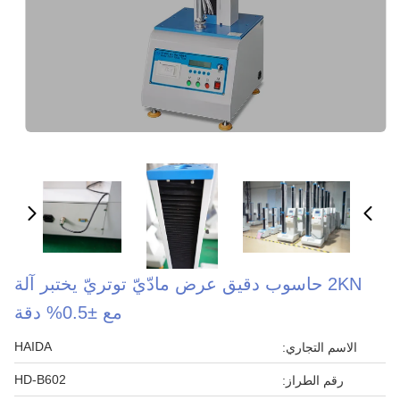
2KN حاسوب دقيق عرض مادّيّ توتريّ يختبر آلة
مع ±0.5% دقة
HAIDA
الاسم التجاري:
HD-B602
رقم الطراز: