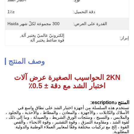
دقة التحميل:
≤1٪
القدرة على العرض:
300 مجموعة لكلّ شهر Haida
إلكترونيّ عالميّ يختبر آلة
, 
إبراز:
قوة ضاغط يختبر آلة
وصف المنتج
2KN الحواسيب الصغيرة عرض آلات
اختبار الشد مع دقة ± 0.5٪
المنتج
د
escription:
تستخدم هذه السلسلة من أجهزة اختبار الشد على نطاق واسع في
الأسلاك والكابلات ، والأجهزة ، والمعادن ، والمطاط ، والأحذية ، والجلود ،
والملابس ، والنسيج ، ومنتجات الورق الشريط ، والصيدلة ، وما إلى ذلك ،
لقوة الشد ، ومقاومة التمزق ، وقوة التقشير ، وقوة الانحناء ، والقص
القوة ، إلخ مع تركيبات مختلفة وفقًا لمعايير العملاء الوطنية والدولية
المطلوبة.