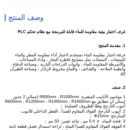
وصف المنتج
غرف اختبار بيئية مقاومة للماء قابلة للبرمجة مع نظام تحكم PLC
1.
مقدمة المنتج:
غرفة اختبار مقاومة الماء تستخدم لاختبار أداء مقاومة المطر والماء
للمنتجات ، المنتجات مثل مصابيح قاطرة البخار ، وأداء المساحات ،
والأشرطة المقاومة للماء ، وأدوات الدراجات النارية ، وصناعة الدفاع ،
وأنظمة الملاحة ، والقذائف ، وأقماع مخروط الرادار ، وصناعة الطيران
إلخ
2.
صنف
1.مواسير الأنابيب المتغيرة: R800mm ، R1000mm إجمالي 2 جذور
(يمكن أن تتطابق مع R600mm ، R1200mm ، R1400mm ، R1600mm
أنبوب التأرجح وفقًا للظروف العملية) ；
2. أنبوب التأرجح: الفولاذ المقاوم للصدأ ، القطر الداخلي للأنبوب
المتأرجح: Φ15mm ；
3. فتحة المياه: ￠ 0.4 مم ، تباعد ثقبين: 50 مم ；
4.الفوهة الفولاذ المقاوم للصدأ المياه ، لراحة استبدال فصل.قطعة ثابتة