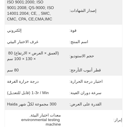
ISO 9001:2000; ISO 
9001:2008; QS-9000; ISO 
إصدار الشهادات:
14001:2004; CE, , SMC, 
CMC, CPA, CE,CMA,IMC
قوة:
إلكتروني
اسم المنتج:
غرف الاختبار البيئي
(العمق × العرض × الارتفاع) 80 
حجم الاستوديو:
× 130 × 100 سم
قطر أنبوب التأرجح:
80 سم
اختبار درجة الحرارة:
درجة حرارة الغرفة
سرعة دوران العينة:
1-3r / Min (قابل للتعديل)
القدرة على العرض:
300 مجموعة لكلّ شهر Haida
معدات اختبار البيئة
, 
إبراز:
environmental testing 
machine