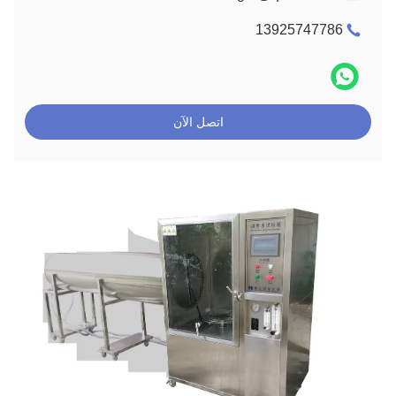
13925747786
اتصل الآن