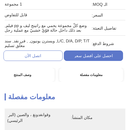
1 مجموعة
الـ MOQ:
قابل للتفاوض
السعر:
وضع كلّ مجموعة يحمي مع راتينج ليف و pp فيلم,
تفاصيل التعبئة:
بعد ذلك داخل حالة قوّيّ خشبيّ مع عملية رجل
L/C, D/A, D/P, T/T, ويسترن يونيون, , في نقد, سند
شروط الدفع:
معلّق تسليم
احصل على أفضل سعر
اتصل الآن
معلومات مفصلة
وصف المنتج
معلومات مفصلة
وقوانغدونغ ، والصين (البر 
مكان المنشأ:
الرئيسي)