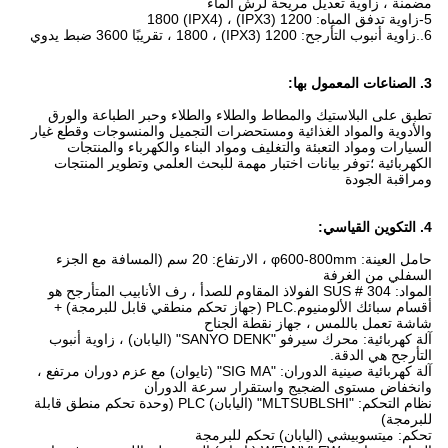
مضمنة ، زاوية تعديل مريحة لرش الماء
5-زاوية تدفق المياه: 1200 (IPX3) ، 1800 (IPX4)
6..زاوية أنبوب التأرجح: 1200 (IPX3) ، 1800 ، تقريبًا 3600 ضبط يدوي
3. الصناعات المعمول بها
:
تطبق على البلاستيك والمطاط والطلاء والطلاء وحبر الطباعة والورق
والأدوية والمواد الغذائية ومستحضرات التجميل والمنسوجات وقطع غيار
السيارات ومواد التعبئة والتغليف ومواد البناء والكهرباء والمنتجات
الكهربائية ؛توفر بيانات اختبار مهمة للبحث العلمي وتطوير المنتجات
ومراقبة الجودة
4. التكوين القياسي:
حامل العينة: φ600-800mm ، الارتفاع: 20 سم (المسافة مع الجزء
السفلي من الغرفة
المواد: SUS # 304 الفولاذ المقاوم للصدأ ، رف الأنابيب المتأرجح هو
أقسام سبائك الألومنيوم.PLC (جهاز تحكم منطقي قابل للبرمجة) +
شاشة تعمل باللمس ، جهاز نقطة الجناح
آلة كهربائية: محرك سيرفو "SANYO DENK" (اليابان) ، زاوية أنبوب
التأرجح هي الدقة.
آلة كهربائية صينية الدوران: "SIG MA" (تايوان) مع عزم دوران مرتفع ،
وانخفاض مستوى الضجيج واستقرار سرعة الدوران
نظام التحكم: "MLTSUBLSHI" (اليابان) PLC (وحدة تحكم منطق قابلة
للبرمجة)
تحكم: ميتسوبيشي (اليابان) تحكم للبرمجة