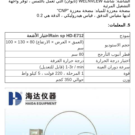
الشاشة: شاشة WELNVLEW (تايوان) التي تعمل باللمس ، توفر واجهة
التشغيل المرئية
مضخة معززة للمياه: مضخة معززة "CNP"
لديها مقياس التدفق ، قياس هيدروليكي ، الدقة هي 0.2
5.
المعلمات:
نموذج
HD-E712
Rain sp
اختبار الأشعة
(العمق × العرض × الارتفاع) 80 × 130 × 100
حجم الاستوديو
سم
قطر أنبوب التأرجح
80 سم
اختبار درجة الحرارة
درجة حرارة الغرفة
سرعة دوران العينة
1-3r / min (قابل للتعديل)
قوة
1 المرحلة ، 220 فولت ، 5 كيلو واط
وزن
حوالي 350 كجم