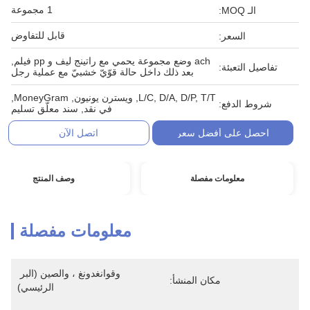
1 مجموعة
الـ MOQ:
قابل للتفاوض
السعر:
ach وضع مجموعة يحمي مع راتينج ليف و pp فيلم,
تفاصيل التعبئة:
بعد ذلك داخل حالة قوّيّ خشبيّ مع عملية رجل
L/C, D/A, D/P, T/T, ويسترن يونيون, MoneyGram,
شروط الدفع:
في نقد, سند معلّق تسليم
احصل على أفضل سعر
اتصل الآن
معلومات مفصلة
وصف المنتج
معلومات مفصلة
وقوانغدونغ ، والصين (البر 
مكان المنشأ:
الرئيسي)