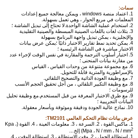
سمات:
1. اعتماد منصة windows ، ويمكن معالجة جميع إعدادات
المعلمات في مربع الحوار ، وهي تعمل بسهولة.
2. استخدام عملية الشاشة الواحدة.لا تحتاج إلى تبديل الشاشة ؛
3. بثلاث لغات باللغات الصينية المبسطة والصينية التقليدية
والإنجليزية ، يمكن تبديل واجهة البرنامج بسهولة
4. يمكن تحديد نمط تقارير الاختبار ذاتيًا ؛يمكن عرض بيانات
الاختبار مباشرة في الشاشة الرئيسية ؛
5. اختيار أسلوب الترجمة والمقارنة في نفس الوقت لإجراء عدد
من مقارنة بيانات المنحنى ؛
6. مع مجموعة متنوعة من وحدات القياس ، القياس
بالإمبراطورية والمترية قابلة للتحويل.
7. مع وظيفة العودة الذاتية والتصحيح التلقائي.
8. مع وظيفة التكبير التلقائي ، من أجل تحقيق الحجم الأنسب
للرسومات ؛
9. مع طرق الاختبار المعرفة من قبل المستخدم.مع وظيفة تحليل
البيانات التجريبية ؛
10. نماذج عالية الجودة ودقيقة وموثوقة وبأسعار معقولة.
عرض بيانات نظام التحكم العالمي TM2101:
1. ماكس.القوة ، 2. السرعة ، 3. معلومات العينة ، 4. القوة (Kpa ،
2
Mpa ، N / mm ، N / mm
) إلخ…
1. استطالة الحمل ، 2. وقت الاستطالة ، 3. استطالة الوقت ، 4.