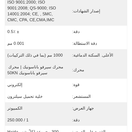
ISO 9001:2000; ISO 
9001:2008; QS-9000; ISO 
إصدار الشهادات:
14001:2004; CE, , SMC, 
CMC, CPA, CE,CMA,IMC
دقة:
± 0.5٪
دقة الاستطالة:
0.001 مم
الأعلى. السكتة الدماغية:
1000 مم (بما في ذلك التركيبات)
محرك سيرفو باناسونيك | محرك 
محرك:
سيرفو باناسونيك 50KN
قوة:
إلكتروني
المستشعر:
خلية تحميل سيلترون
جهاز العرض:
الكمبيوتر
دقة:
1 / 250.000
القدرة على العرض:
300 مجموعة لكلّ شهر Haida