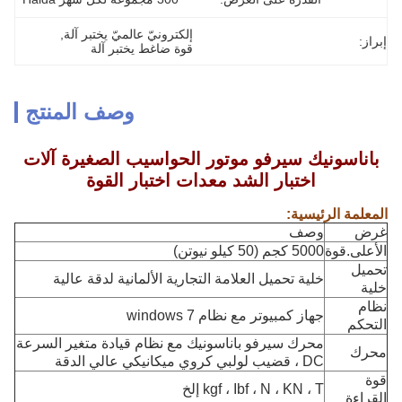
إلكترونيّ عالميّ يختبر آلة
, 
إبراز:
قوة ضاغط يختبر آلة
وصف المنتج
باناسونيك سيرفو موتور الحواسيب الصغيرة آلات
اختبار الشد معدات اختبار القوة
المعلمة الرئيسية:
غرض
وصف
الأعلى.قوة
5000 كجم (50 كيلو نيوتن)
تحميل
خلية تحميل العلامة التجارية الألمانية لدقة عالية
خلية
نظام
جهاز كمبيوتر مع نظام windows 7
التحكم
محرك سيرفو باناسونيك مع نظام قيادة متغير السرعة
محرك
DC ، قضيب لولبي كروي ميكانيكي عالي الدقة
قوة
kgf ، Ibf ، N ، KN ، T إلخ
القراءة