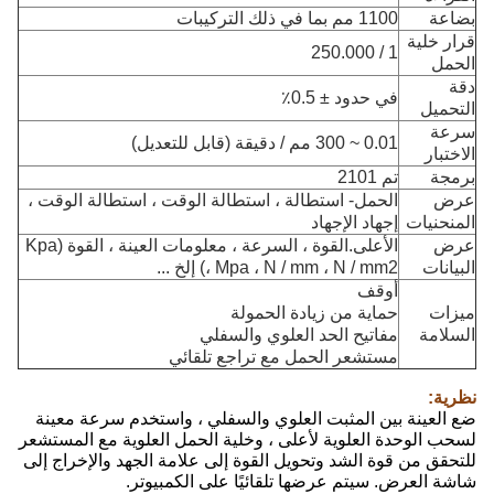
بضاعة
1100 مم بما في ذلك التركيبات
قرار خلية
1 / 250.000
الحمل
دقة
في حدود ± 0.5٪
التحميل
سرعة
0.01 ~ 300 مم / دقيقة (قابل للتعديل)
الاختبار
برمجة
تم 2101
عرض
الحمل- استطالة ، استطالة الوقت ، استطالة الوقت ،
المنحنيات
إجهاد الإجهاد
عرض
الأعلى.القوة ، السرعة ، معلومات العينة ، القوة (Kpa
البيانات
، Mpa ، N / mm ، N / mm2) إلخ ...
أوقف
ميزات
حماية من زيادة الحمولة
السلامة
مفاتيح الحد العلوي والسفلي
مستشعر الحمل مع تراجع تلقائي
نظرية:
ضع العينة بين المثبت العلوي والسفلي ، واستخدم سرعة معينة
لسحب الوحدة العلوية لأعلى ، وخلية الحمل العلوية مع المستشعر
للتحقق من قوة الشد وتحويل القوة إلى علامة الجهد والإخراج إلى
شاشة العرض. سيتم عرضها تلقائيًا على الكمبيوتر.