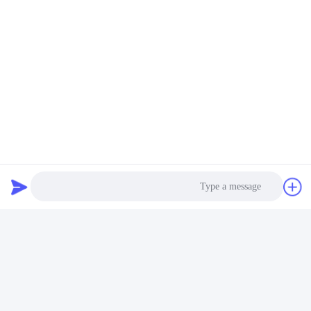
العلامات:
العالمية اختبار الشد آلة إلكترونية اختبار آلة عالمية,قوة ضاغط يخ
إلكترونيّ عالميّ يختبر آلة,قوة ضاغط يختبر آلة
Compressive Strength Testing Machine
اتصال سريع
العنوان
الغرفة 105 ، المبنى F4 ، المنطقة F ، مدينة تيانان الرقمية ، منطقة
Photo
نانتشنغ ، مدينة دونغقوان ، مقاطعة قوانغدونغ ، الصين
Video Call
الهاتف