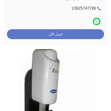
13925747786
اتصل الآن