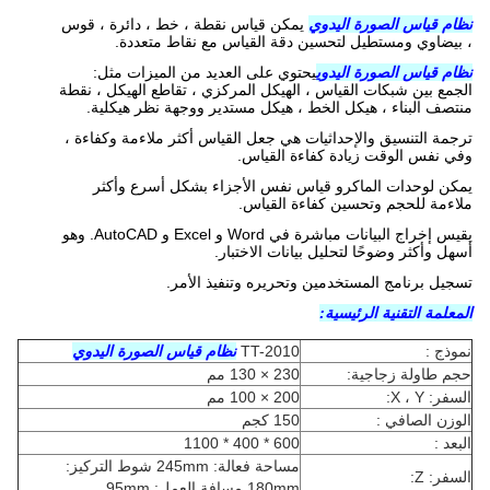
نظام قياس الصورة اليدوي
يمكن قياس نقطة ، خط ، دائرة ، قوس
، بيضاوي ومستطيل لتحسين دقة القياس مع نقاط متعددة.
نظام قياس الصورة اليدوي
يحتوي على العديد من الميزات مثل:
الجمع بين شبكات القياس ، الهيكل المركزي ، تقاطع الهيكل ، نقطة
منتصف البناء ، هيكل الخط ، هيكل مستدير ووجهة نظر هيكلية.
ترجمة التنسيق والإحداثيات هي جعل القياس أكثر ملاءمة وكفاءة ،
وفي نفس الوقت زيادة كفاءة القياس.
يمكن لوحدات الماكرو قياس نفس الأجزاء بشكل أسرع وأكثر
ملاءمة للحجم وتحسين كفاءة القياس.
يقيس إخراج البيانات مباشرة في Word و Excel و AutoCAD. وهو
أسهل وأكثر وضوحًا لتحليل بيانات الاختبار.
تسجيل برنامج المستخدمين وتحريره وتنفيذ الأمر.
المعلمة التقنية الرئيسية:
نموذج :
TT-2010
نظام قياس الصورة اليدوي
حجم طاولة زجاجية:
230 × 130 مم
السفر: X ، Y:
200 × 100 مم
الوزن الصافي :
150 كجم
البعد :
600 * 400 * 1100
مساحة فعالة: 245mm شوط التركيز:
السفر: Z:
180mm مسافة العمل: 95mm