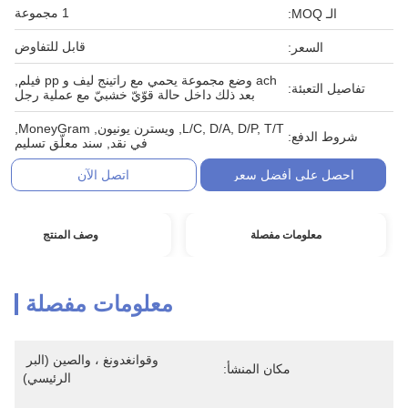
1 مجموعة
الـ MOQ:
قابل للتفاوض
السعر:
ach وضع مجموعة يحمي مع راتينج ليف و pp فيلم,
تفاصيل التعبئة:
بعد ذلك داخل حالة قوّيّ خشبيّ مع عملية رجل
L/C, D/A, D/P, T/T, ويسترن يونيون, MoneyGram,
شروط الدفع:
في نقد, سند معلّق تسليم
احصل على أفضل سعر
اتصل الآن
معلومات مفصلة
وصف المنتج
معلومات مفصلة
وقوانغدونغ ، والصين (البر 
مكان المنشأ:
الرئيسي)