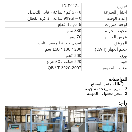
نموذج
HD-D113-1
اختبار السرعة
0 ~ 5 كم / ساعة ، قابل للتعديل
إعداد الوقت
0 ~ 999.9 ساعة ، ذاكرة انقطاع
لوحة اهتززت
5 مم ، 8 قطع
محيط الحزام
380 سم
عرض الحزام
76 سم
المرفق
تعديل حقيبة المقعد الثابت
حجم الجهاز (LWH)
200 * 130 * 150 سم
وزن
360 كجم
قوة
220 فولت / 50 هرتز
معايير التصميم
QB / T 2920-2007
المواصفات
1.Hi-Q ، منفذ المصنع
2.تسليم سريعخدمة جيدة
3. سعر معقول ، المهنية
رأي: