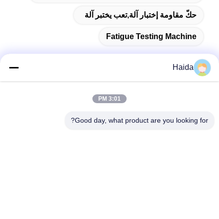
حكّ مقاومة إختبار آلة,تعب يختبر آلة
Fatigue Testing Machine
Haida
اتصال سريع
3:01 PM
Good day, what product are you looking for?
العنوان
الغرفة 105 ، المبنى F4 ، المنطقة F ، مدينة تيانان الرقمية ، منطقة
نانتشنغ ، مدينة دونغقوان ، مقاطعة قوانغدونغ ، الصين
الهاتف
86-0769-89055588
البريد الإلكتروني
salesmanager@qc-test.com