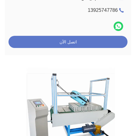
13925747786
اتصل الآن