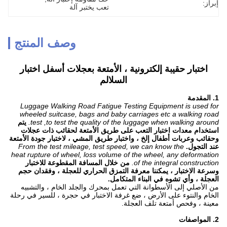
إبراز:
تعب يختبر آلة
وصف المنتج
اختبار حقيبة إلكترونية ، الأمتعة بعجلات أسفل اختبار
السلالم
1. المقدمة
Luggage Walking Road Fatigue Testing Equipment is used for
wheeled suitcase, bags and baby carriages etc a walking road
test ,to test the quality of the luggage when walking around.
يتم
استخدام معدات اختبار التعب على طريق الأمتعة لحقائب ذات عجلات
وحقائب وعربات أطفال إلخ ، واختبار طريق المشي ، لاختبار جودة الأمتعة
عند التجول.
From the test mileage, test speed, we can know the
heat rupture of wheel, loss volume of the wheel, any deformation
of the integral construction.
من خلال المسافة المقطوعة للاختبار
وسرعة الاختبار ، يمكننا معرفة التمزق الحراري للعجلة ، وفقدان حجم
العجلة ، وأي تشوه في البناء المتكامل.
من الأصلي إلى الأسطوانة التي تعمل بمحرك والجلد الخام ، والتشبيه
الخام والنتوء على الأرض ، ضع غرفة الاختبار في حجرة ، للسير في رحلة
معينة ، وفحص أمتعة تلف العجلة.
2. المواصفات