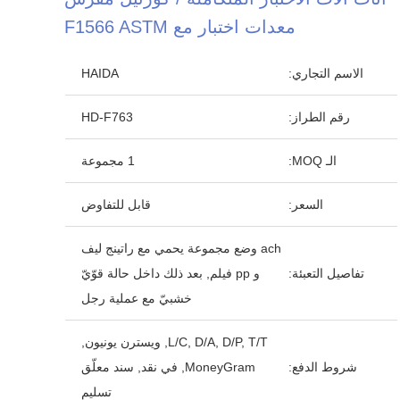
معدات اختبار مع F1566 ASTM
الاسم التجاري:
HAIDA
رقم الطراز:
HD-F763
الـ MOQ:
1 مجموعة
السعر:
قابل للتفاوض
ach وضع مجموعة يحمي مع راتينج ليف
تفاصيل التعبئة:
و pp فيلم, بعد ذلك داخل حالة قوّيّ
خشبيّ مع عملية رجل
L/C, D/A, D/P, T/T, ويسترن يونيون,
شروط الدفع:
MoneyGram, في نقد, سند معلّق
تسليم