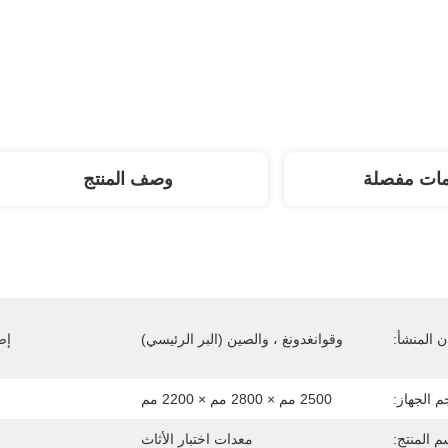
مات مفصلة
وصف المنتج
 المنشأ:
وقوانغدونغ ، والصين (البر الرئيسي)
إص
 الجهاز:
2500 مم × 2800 مم × 2200 مم
م المنتج:
معدات اختبار الأثاث