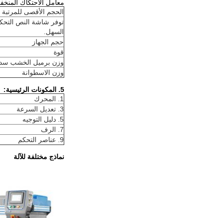
معامل الاحتكاك المنخف
الحجم الأقصى للمرتبة
توفر شاشة النص التحكم
السهل.
حجم الجهاز
قوة
وزن برميل الخشب سد
وزن الاسطوانة
5. المكونات الرئيسية:
1. المحرك
3. تعديل السرعة
5. دليل التوجيه
7. الرف
9. عناصر التحكم
نماذج مختلفة للآلة