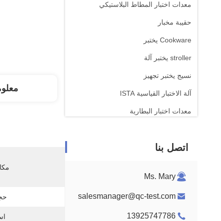
معدات اختبار المطاط البلاستيكي
حقيبة مخبار
Cookware يختبر
stroller يختبر آلة
نسيج يختبر تجهيز
معلو
آلة الاختبار القياسية ISTA
معدات اختبار البطارية
آلة التحليل الكيميائي
اتصل بنا
معدات اختبار قابلية الإشتعال
مكان
Ms. Mary
salesmanager@qc-test.com
حجم
13925747786
اس