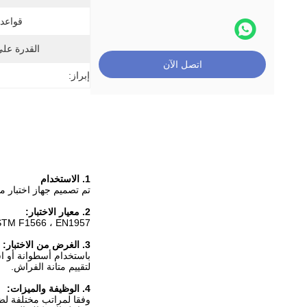
قواعد 
القدرة عل
اتصل الآن
إبراز:
1. الاستخدام
تم تصميم جهاز اختبار مت
2. معيار الاختبار:
TM F1566 ، EN1957
3. الغرض من الاختبار:
لتقييم متانة الفراش.
4. الوظيفة والميزات:
وفقا لمراتب مختلفة لض