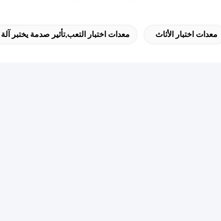
معدات اختبار الأثاث
معدات اختبار التعب,تأثير صدمة يختبر آلة
 سريع
نش
عنوان
اش
الغرفة 105 ، المبنى F4 ، المنطقة F ، مدينة تيانان الرقمية ، منطقة
تشنغ ، مدينة دونغقوان ، مقاطعة قوانغدونغ ، الصين
هاتف