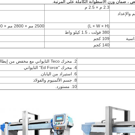
ض ، ضمان وزن الأسطوانة الكاملة على المرتبة.
2.3 م × 2.5 م
 والإعداد
(L × W × H)
2500 مم × 2800 مم × 2200 مم
380 فولت ، 1.5 كيلو واط
اسية
109 كجم
140 كجم
2. محرك Teco التايواني مع مخفض من إيطاليا.
4. محرك "Ed Force" التايواني
6. استيراد من اليابان.
8. جسم الألمنيوم والفولاذ
10. مستورد.