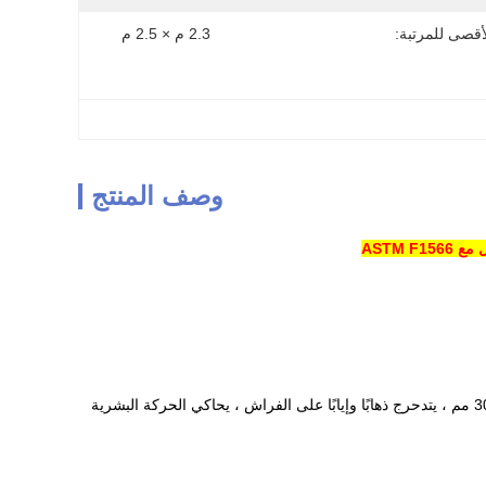
أقصى للمرتبة:
2.3 م × 2.5 م
وصف المنتج
ASTM 
باستخدام أسطوانة أو اسطوانة خشبية سداسية أفقية (كلا طرفي قطر 250 مم ، الجزء الأوسط من 300 مم ، يتدحرج ذهابًا وإيابًا على الفراش ، يحاكي الحركة البشرية