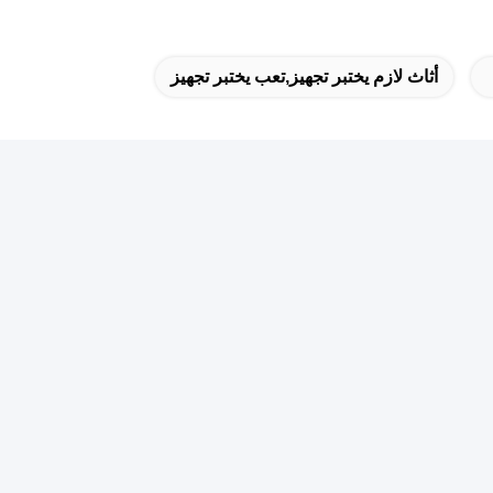
أثاث لازم يختبر تجهيز,تعب يختبر تجهيز
رتنا الإخبارية
ترك في نشرتنا الإخبارية للحصول على خصومات وأكثر.