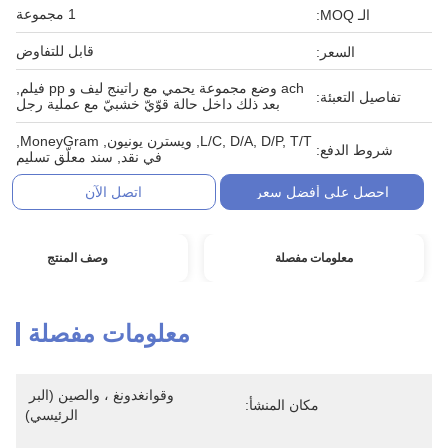
1 مجموعة
الـ MOQ:
قابل للتفاوض
السعر:
ach وضع مجموعة يحمي مع راتينج ليف و pp فيلم,
تفاصيل التعبئة:
بعد ذلك داخل حالة قوّيّ خشبيّ مع عملية رجل
L/C, D/A, D/P, T/T, ويسترن يونيون, MoneyGram,
شروط الدفع:
في نقد, سند معلّق تسليم
احصل على أفضل سعر
اتصل الآن
معلومات مفصلة
وصف المنتج
معلومات مفصلة
وقوانغدونغ ، والصين (البر 
مكان المنشأ:
الرئيسي)