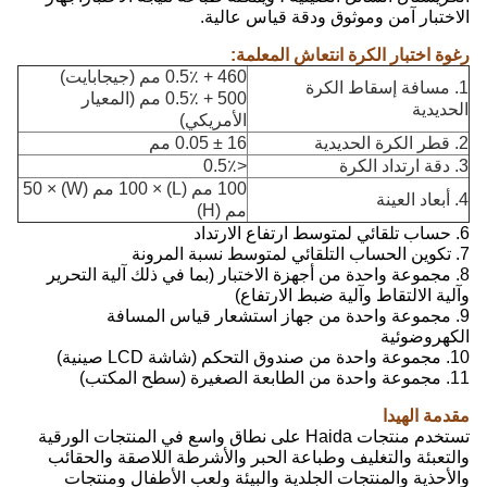
الاختبار آمن وموثوق ودقة قياس عالية.
رغوة اختبار الكرة انتعاش المعلمة:
460 + 0.5٪ مم (جيجابايت)
1. مسافة إسقاط الكرة
500 + 0.5٪ مم (المعيار
الحديدية
الأمريكي)
2. قطر الكرة الحديدية
16 ± 0.05 مم
3. دقة ارتداد الكرة
<0.5٪
100 مم (L) × 100 مم (W) × 50
4. أبعاد العينة
مم (H)
6. حساب تلقائي لمتوسط ​​ارتفاع الارتداد
7. تكوين الحساب التلقائي لمتوسط ​​نسبة المرونة
8. مجموعة واحدة من أجهزة الاختبار (بما في ذلك آلية التحرير
وآلية الالتقاط وآلية ضبط الارتفاع)
9. مجموعة واحدة من جهاز استشعار قياس المسافة
الكهروضوئية
10. مجموعة واحدة من صندوق التحكم (شاشة LCD صينية)
11. مجموعة واحدة من الطابعة الصغيرة (سطح المكتب)
مقدمة الهيدا
تستخدم منتجات Haida على نطاق واسع في المنتجات الورقية
والتعبئة والتغليف وطباعة الحبر والأشرطة اللاصقة والحقائب
والأحذية والمنتجات الجلدية والبيئة ولعب الأطفال ومنتجات