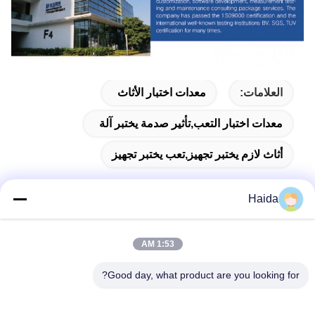
العلامات:
معدات اختبار الأثاث
معدات اختبار التعب,تأثير صدمة يختبر آلة
أثاث لازم يختبر تجهيز,تعب يختبر تجهيز
Haida
اتصال سريع
1:53 AM
العنوان
Good day, what product are you looking for?
الغرفة 105 ، المبنى F4 ، المنطقة F ، مدينة تيانان الرقمية ، منطقة
نانتشنغ ، مدينة دونغقوان ، مقاطعة قوانغدونغ ، الصين