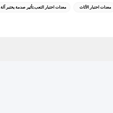
معدات اختبار الأثاث
معدات اختبار التعب,تأثير صدمة يختبر آلة
 سريع
نش
عنوان
اش
الغرفة 105 ، المبنى F4 ، المنطقة F ، مدينة تيانان الرقمية ، منطقة
تشنغ ، مدينة دونغقوان ، مقاطعة قوانغدونغ ، الصين
هاتف
86-0769-890555