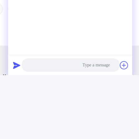
العلامات:
وصلة سريعة
اتصال
الصفحة الرئيسية
ال
Photo
حولنا
نان
المنتجات
Video Call
ال
أخبار
Audio Call
88
اتصل بنا