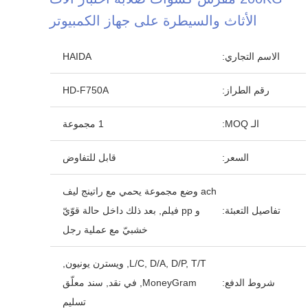
الأثاث والسيطرة على جهاز الكمبيوتر
الاسم التجاري:
HAIDA
رقم الطراز:
HD-F750A
الـ MOQ:
1 مجموعة
السعر:
قابل للتفاوض
ach وضع مجموعة يحمي مع راتينج ليف
تفاصيل التعبئة:
و pp فيلم, بعد ذلك داخل حالة قوّيّ
خشبيّ مع عملية رجل
L/C, D/A, D/P, T/T, ويسترن يونيون,
شروط الدفع:
MoneyGram, في نقد, سند معلّق
تسليم