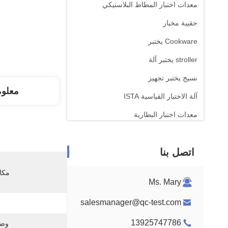
معدات اختبار المطاط البلاستيكي
حقيبة مخبار
Cookware يختبر
stroller يختبر آلة
نسيج يختبر تجهيز
معلو
آلة الاختبار القياسية ISTA
معدات اختبار البطارية
آلة التحليل الكيميائي
اتصل بنا
معدات اختبار قابلية الإشتعال
مكان
Ms. Mary
salesmanager@qc-test.com
13925747786
وضع