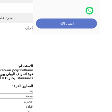
القدرة عل
اتصل الآن
إبراز:
الاستخدام:
ellular polyurethane.
قوة انحراف البولي يوري
standards.
يعتبر ILD أو IFD الخاص بالبولي يوريثين الخلوي المرن اختبارًا شائعًا ، وفقًا للمعايير الدولية ASTM و ISO و AS و BS.
المعايير الفنية:
بند
سعة
محرك
قيادة
برغي