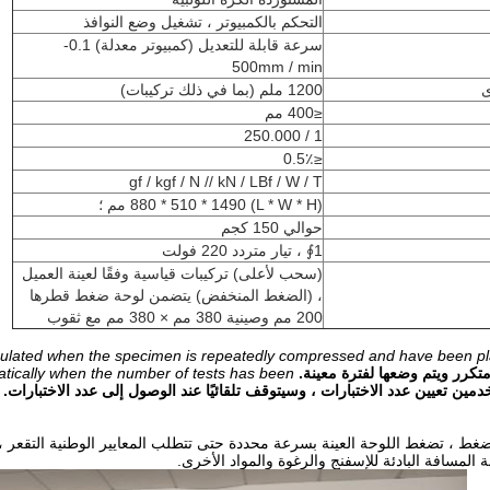
التحكم بالكمبيوتر ، تشغيل وضع النوافذ
سرعة قابلة للتعديل (كمبيوتر معدلة) 0.1-
500mm / min
ى
1200 ملم (بما في ذلك تركيبات)
≤400 مم
1 / 250.000
≤0.5٪
gf / kgf / N // kN / LBf / W / T
(L * W * H) 880 * 510 * 1490 مم ؛
حوالي 150 كجم
1∮ ، تيار متردد 220 فولت
(سحب لأعلى) تركيبات قياسية وفقًا لعينة العميل
، (الضغط المنخفض) يتضمن لوحة ضغط قطرها
200 مم وصينية 380 مم × 380 مم مع ثقوب
culated when the specimen is repeatedly compressed and have been pla
كرر ويتم وضعها لفترة معينة.
matically when the number of tests has been
مين تعيين عدد الاختبارات ، وسيتوقف تلقائيًا عند الوصول إلى عدد الاختبارات.
غط ، تضغط اللوحة العينة بسرعة محددة حتى تتطلب المعايير الوطنية التقعر ،
المسافة البادئة للإسفنج والرغوة والمواد الأخرى.