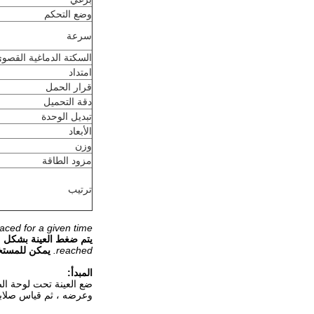
وضع التحكم
سرعة
السكتة الدماغية القصو
امتداد
قرار الحمل
دقة التحميل
تبديل الوحدة
الأبعاد
وزن
مزود الطاقة
ترتيب
ced for a given time.
يتم ضغط العينة بشكل مت
reached.
يمكن للمستخد
المبدأ:
ضع العينة تحت لوحة الض
وعرضه ، ثم قياس صلابة 