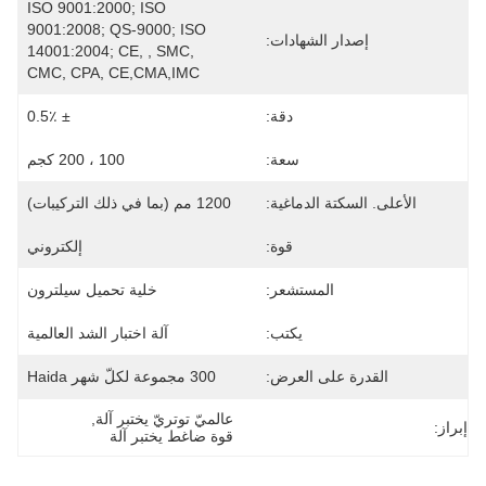
ISO 9001:2000; ISO 
9001:2008; QS-9000; ISO 
إصدار الشهادات:
14001:2004; CE, , SMC, 
CMC, CPA, CE,CMA,IMC
دقة:
± 0.5٪
سعة:
100 ، 200 كجم
الأعلى. السكتة الدماغية:
1200 مم (بما في ذلك التركيبات)
قوة:
إلكتروني
المستشعر:
خلية تحميل سيلترون
يكتب:
آلة اختبار الشد العالمية
القدرة على العرض:
300 مجموعة لكلّ شهر Haida
عالميّ توتريّ يختبر آلة
, 
إبراز:
قوة ضاغط يختبر آلة