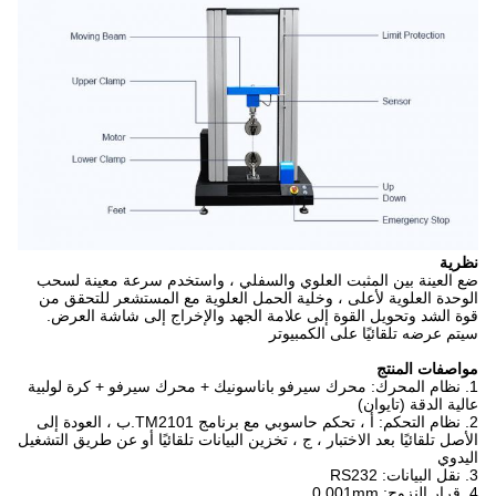
نظرية
ضع العينة بين المثبت العلوي والسفلي ، واستخدم سرعة معينة لسحب
الوحدة العلوية لأعلى ، وخلية الحمل العلوية مع المستشعر للتحقق من
قوة الشد وتحويل القوة إلى علامة الجهد والإخراج إلى شاشة العرض.
سيتم عرضه تلقائيًا على الكمبيوتر
مواصفات المنتج
1. نظام المحرك: محرك سيرفو باناسونيك + محرك سيرفو + كرة لولبية
عالية الدقة (تايوان)
2. نظام التحكم: أ ، تحكم حاسوبي مع برنامج TM2101.ب ، العودة إلى
الأصل تلقائيًا بعد الاختبار ، ج ، تخزين البيانات تلقائيًا أو عن طريق التشغيل
اليدوي
3. نقل البيانات: RS232
4. قرار النزوح: 0.001mm