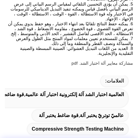
5. يمكن أن يؤدي التحسين التلقائي لمقياس الرسم البياني إلى عرض
الرسم البياني بأفضل قياس ويمكنه تنفيذ التبديل الديناميكي للرسومات
في الاختبار وله قوة الاستطالة ، القوة - الوقت ، الاستطالة - الوقت ،
الإجهاد - الإجهاد.
6. يمكنه حفظ النتائج تلقائيًا بعد انتهاء الاختبار ، وهو حفظ يدوي.يمكن أن
تعرض القوة القصوى ، قوة الخضوع ، مقاومة الانضغاط ، قوة الشد ،
الاستطالة ، الحد الأقصى لفاصل التقشير ، الحد الأدنى والمتوسط ​​، إلخ.
7. يمكن للمستخدم تعيين معلمات لمواد المنتج مثل الطول والعرض
والسماكة ونصف القطر والمنطقة وما إلى ذلك.
8. العديد من اللغات التبديل العشوائي: الصينية المبسطة والصينية
التقليدية والإنجليزية.
مشاركة معايير آلة اختبار الشد. pdf
العلامات:
العالمية اختبار الشد آلة إلكترونية اختبار آلة عالمية,قوة ضاغط يخ
عالميّ توتريّ يختبر آلة,قوة ضاغط يختبر آلة
Compressive Strength Testing Machine