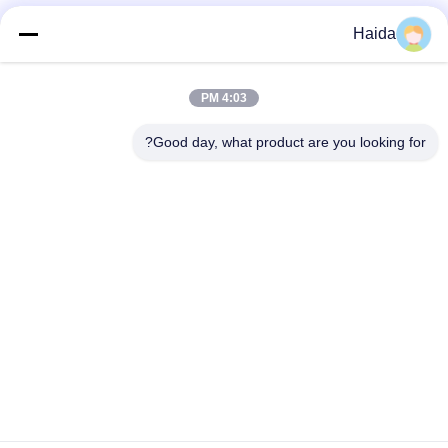
Haida
اتصال سريع
4:03 PM
Good day, what product are you looking for?
العنوان
الغرفة 105 ، المبنى F4 ، المنطقة F ، مدينة تيانان الرقمية ، منطقة
نانتشنغ ، مدينة دونغقوان ، مقاطعة قوانغدونغ ، الصين
الهاتف
86-0769-89055588
البريد الإلكتروني
salesmanager@qc-test.com
سياسة الخصوصية
|
خريطة الموقع
| الصين جودة جيدة توتريّ يختبر