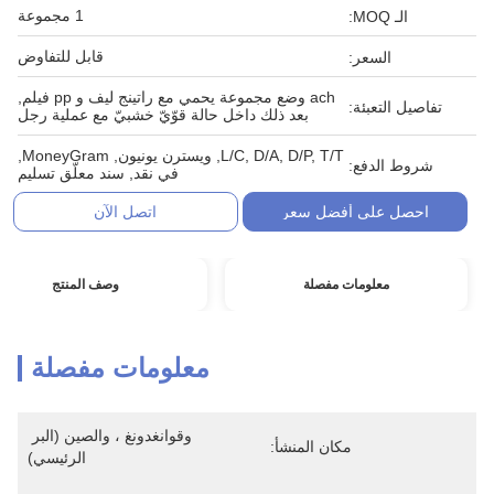
1 مجموعة
الـ MOQ:
قابل للتفاوض
السعر:
ach وضع مجموعة يحمي مع راتينج ليف و pp فيلم,
تفاصيل التعبئة:
بعد ذلك داخل حالة قوّيّ خشبيّ مع عملية رجل
L/C, D/A, D/P, T/T, ويسترن يونيون, MoneyGram,
شروط الدفع:
في نقد, سند معلّق تسليم
احصل على أفضل سعر
اتصل الآن
معلومات مفصلة
وصف المنتج
معلومات مفصلة
وقوانغدونغ ، والصين (البر 
مكان المنشأ:
الرئيسي)