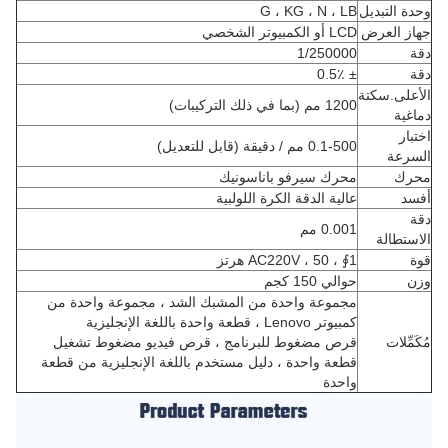
وحدة التبديل
G ، KG ، N ، LB
جهاز العرض
LCD أو الكمبيوتر الشخصي
دقة
1/250000
دقة
± 0.5٪
الأعلى.سكتة
1200 مم (بما في ذلك التركيبات)
دماغية
اختبار
0.1-500 مم / دقيقة (قابل للتعديل)
السرعة
محرك
محرك سيرفو باناسونيك
أفسد
عالية الدقة الكرة اللولبية
دقة
0.001 مم
الاستطالة
قوة
1∮ ، AC220V ، 50 هرتز
وزن
حوالي 150 كجم
مجموعة واحدة من المشبك الشد ، مجموعة واحدة من
كمبيوتر Lenovo ، قطعة واحدة باللغة الإنجليزية
مُكَمِّلات
قرص مضغوط للبرنامج ، قرص فيديو مضغوط تشغيل
قطعة واحدة ، دليل مستخدم باللغة الإنجليزية من قطعة
واحدة