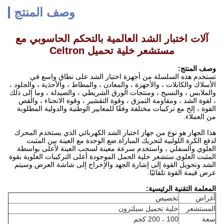
وصف المنتج
آلات اختبار الشد العالمية بالتحكم الحاسوبي مع
مستشعر خلية تحميل Celtron
وصف المنتج:
تستخدم هذه السلسلة من أجهزة اختبار الشد على نطاق واسع في
الأسلاك والكابلات ، والأجهزة ، والمعادن ، والمطاط ، والأحذية ، والجلود ،
والملابس ، والنسيج ، ومنتجات الورق الشريطي ، والصيدلة ، وما إلى ذلك
، لقوة الشد ، ومقاومة التمزق ، وقوة التقشير ، وقوة الانحناء ، والقص
القوة ، إلخ مع تركيبات مختلفة وفقًا للمعايير الوطنية والدولية المطلوبة
من العملاء.
هذا الجهاز هو نوع من جهاز اختبار الشد الكهربائي الذي يستخدم المحرك
لدفع الكرة اللولبية لتحريك المباراة.ضع الوحدة مع العينة بين المثبت
العلوي والسفلي ، واستخدم سرعة معينة لسحب العينة لأعلى بواسطة
المثبت العلوي.ستشعر خلية الحمل الموجودة أعلى التركيبات العلوية بقوة
الشد وتحويل القوة إلى إشارة الجهد والإخراج إلى شاشة العرض.وسيتم
عرض قيمة القوة تلقائيًا.
المعلمة التقنية الرئيسية:
أغراض
تخصيص
المستشعر
خلية تحميل سيلترون
سعة
100 ، 200 كجم