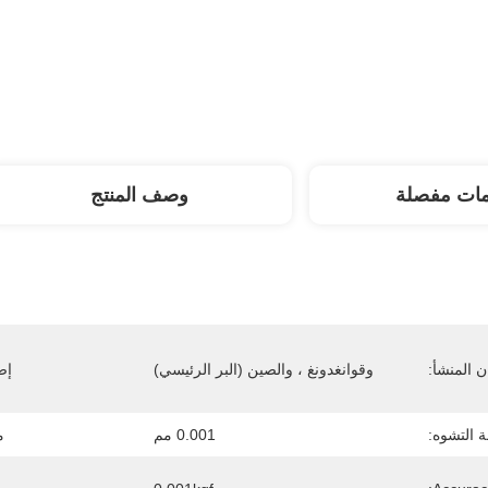
مات مفصلة
وصف المنتج
 المنشأ:
وقوانغدونغ ، والصين (البر الرئيسي)
إص
ة التشوه:
0.001 مم
م