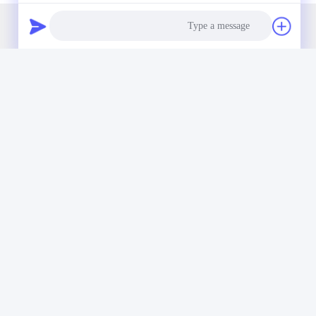
وصلة سريعة
اتصال
الصفحة الرئيسية
ال
Photo
حولنا
Video Call
نان
المنتجات
Audio Call
ال
أخبار
88
اتصل بنا
الب
om