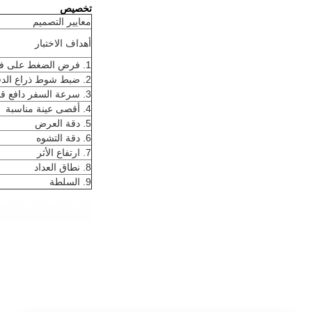
تخصيص
معايير التصميم
أهداف الاختبار
1. فرض الضغط على فراش بواسطة محول ، الضغط يتراوح إلى 300 كجم
2. ضبط شوط ذراع الدفع على المرتبة ، القوة القصوى = 1025N الحد الأدنى للقوة = 22N
3. سرعة السفر دافع قابل للتعديل ، حوالي 160 أسبوعًا في الدقيقة
4. أقصى عينة مناسبة
5. دقة العرض
6. دقة التشوه
7. ارتفاع الأثر
8. نطاق العداد
9. السلطة