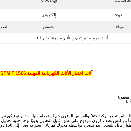
0.001kgf
قوة:
إلكتروني
ميناء:
شنتشن
القدر
أثاث لازم يختبر تجهيز
, 
تأثير صدمة يختبر آلة
آلات اختبار الأثاث الكهربائية المهنية ASTM F 1566 لمراتب كورنيل
ينطبق على Innerspring والمراتب زنبركية Box والفراش الرغوي.يتم استخدام ج
 رأس كبش نصف كروي مزدوج على عمود قابل للتعديل يدويًا.توجد خلية تحميل 
بل للتعديل يتم تدويره بواسطة محرك كهربائي بسرعة تصل إلى 160 دورة في الدقيقة ، متغيرة.