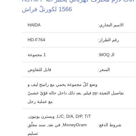
1566 لكورنلّ فراش
الاسم التجاري:
HAIDA
رقم الطراز:
HD-F764
الـ MOQ:
1 مجموعة
السعر:
قابل للتفاوض
وضع كلّ مجموعة يحمي مع راتينج ليف و
تفاصيل التعبئة:
pp فيلم, بعد ذلك داخل حالة قوّيّ خشبيّ
مع عملية رجل
L/C, D/A, D/P, T/T, ويسترن يونيون,
شروط الدفع:
MoneyGram, في نقد, سند معلّق
تسليم