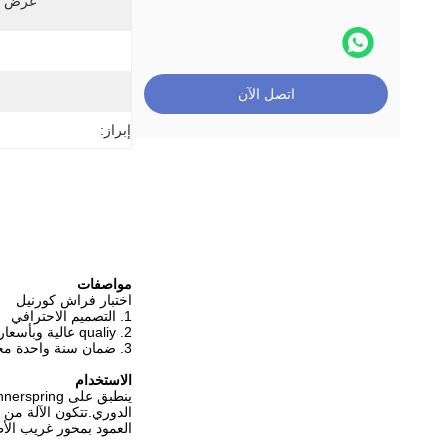
عرض Accurac:
اتصل الآن
إبراز:
مواصفات
اختبار فراش كورنيل
1. التصميم الاحترافي
2. qualiy عالية وبأسعار معقولة
3. ضمان سنة واحدة مجانا.
الاستخدام
الدوري.تتكون الآلة من
العمود بمحور غريب الأطوار قا