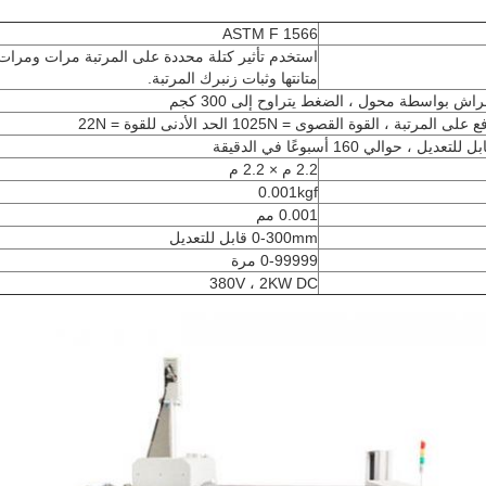
ASTM F 1566
استخدم تأثير كتلة محددة على المرتبة مرات ومرات ،
متانتها وثبات زنبرك المرتبة.
2.2 م × 2.2 م
0.001kgf
0.001 مم
0-300mm قابل للتعديل
0-99999 مرة
380V ، 2KW DC