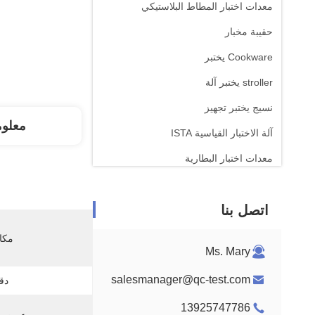
معدات اختبار المطاط البلاستيكي
حقيبة مخبار
Cookware يختبر
stroller يختبر آلة
نسيج يختبر تجهيز
معلو
آلة الاختبار القياسية ISTA
معدات اختبار البطارية
آلة التحليل الكيميائي
اتصل بنا
معدات اختبار قابلية الإشتعال
مكان
Ms. Mary
salesmanager@qc-test.com
دق
13925747786