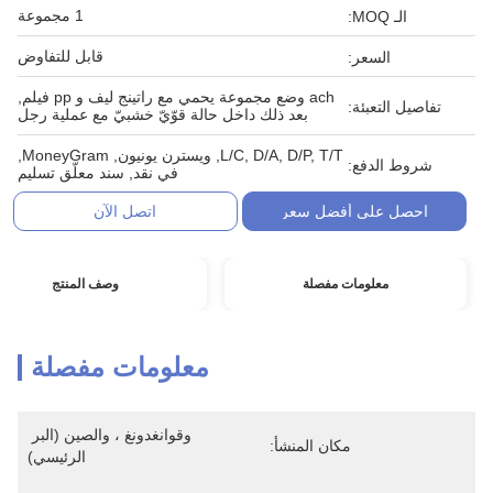
1 مجموعة
الـ MOQ:
قابل للتفاوض
السعر:
ach وضع مجموعة يحمي مع راتينج ليف و pp فيلم,
تفاصيل التعبئة:
بعد ذلك داخل حالة قوّيّ خشبيّ مع عملية رجل
L/C, D/A, D/P, T/T, ويسترن يونيون, MoneyGram,
شروط الدفع:
في نقد, سند معلّق تسليم
احصل على أفضل سعر
اتصل الآن
معلومات مفصلة
وصف المنتج
معلومات مفصلة
وقوانغدونغ ، والصين (البر 
مكان المنشأ:
الرئيسي)