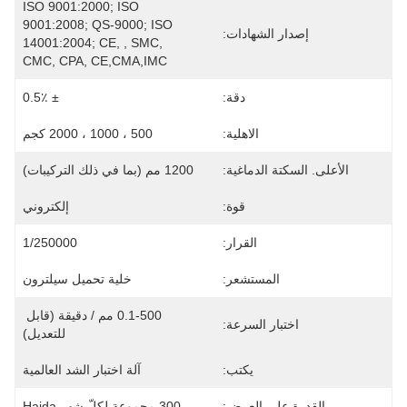
ISO 9001:2000; ISO 
9001:2008; QS-9000; ISO 
إصدار الشهادات:
14001:2004; CE, , SMC, 
CMC, CPA, CE,CMA,IMC
دقة:
± 0.5٪
الاهلية:
500 ، 1000 ، 2000 كجم
الأعلى. السكتة الدماغية:
1200 مم (بما في ذلك التركيبات)
قوة:
إلكتروني
القرار:
1/250000
المستشعر:
خلية تحميل سيلترون
0.1-500 مم / دقيقة (قابل 
اختبار السرعة:
للتعديل)
يكتب:
آلة اختبار الشد العالمية
القدرة على العرض:
300 مجموعة لكلّ شهر Haida