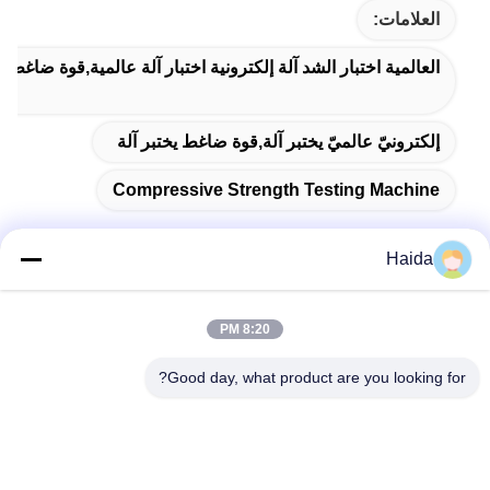
العلامات:
العالمية اختبار الشد آلة إلكترونية اختبار آلة عالمية,قوة ضاغط يخ
إلكترونيّ عالميّ يختبر آلة,قوة ضاغط يختبر آلة
Compressive Strength Testing Machine
Haida
اتصال سريع
8:20 PM
Good day, what product are you looking for?
العنوان
الغرفة 105 ، المبنى F4 ، المنطقة F ، مدينة تيانان الرقمية ، منطقة
نانتشنغ ، مدينة دونغقوان ، مقاطعة قوانغدونغ ، الصين
الهاتف