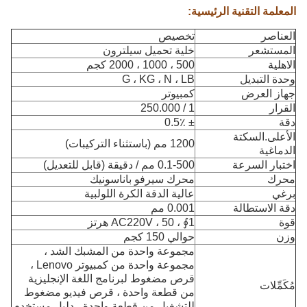
المعلمة التقنية الرئيسية:
العناصر
تخصيص
المستشعر
خلية تحميل سيلترون
الاهلية
500 ، 1000 ، 2000 كجم
وحدة التبديل
G ، KG ، N ، LB
جهاز العرض
كمبيوتر
القرار
1 / 250.000
دقة
± 0.5٪
الأعلى.السكتة
1200 مم (باستثناء التركيبات)
الدماغية
اختبار السرعة
0.1-500 مم / دقيقة (قابل للتعديل)
محرك
محرك سيرفو باناسونيك
برغي
عالية الدقة الكرة اللولبية
دقة الاستطالة
0.001 مم
قوة
1∮ ، AC220V ، 50 هرتز
وزن
حوالي 150 كجم
مجموعة واحدة من المشبك الشد ،
مجموعة واحدة من كمبيوتر Lenovo ،
قرص مضغوط لبرنامج اللغة الإنجليزية
مُكَمِّلات
من قطعة واحدة ، قرص فيديو مضغوط
للتشغيل من قطعة واحدة ، دليل مستخدم