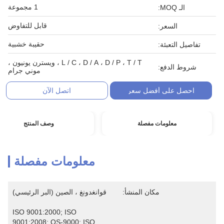
1 مجموعة
الـ MOQ:
قابل للتفاوض
السعر:
حقيبة خشبية
تفاصيل التعبئة:
L / C ، D / A ، D / P ، T / T ، ويسترن يونيون ،
شروط الدفع:
موني جرام
احصل على أفضل سعر
اتصل الآن
معلومات مفصلة
وصف المنتج
معلومات مفصلة
مكان المنشأ:
قوانغدونغ ، الصين (البر الرئيسي)
ISO 9001:2000; ISO 
9001:2008; QS-9000; ISO 