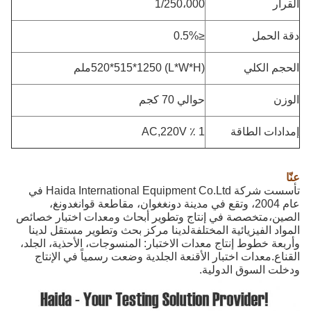
القرار
1/250،000
دقة الحمل
≤0.5%
الحجم الكلي
(L*W*H) 520*515*1250ملم
الوزن
حوالي 70 كجم
إمدادات الطاقة
1 ٪ AC,220V
عنّا
تأسست شركة Haida International Equipment Co.Ltd في
عام 2004، وتقع في مدينة دونغغوان، مقاطعة قوانغدونغ،
الصين،متخصصة في إنتاج وتطوير أبحاث ومعدات اختبار خصائص
المواد الفيزيائية المختلفةلدينا مركز بحث وتطوير مستقل لدينا
وأربعة خطوط إنتاج معدات الاختبار: المنسوجات، الأحذية، الجلد،
القناع.معدات اختبار الأقنعة الجلدية وضعت رسمياً في الإنتاج
ودخلت السوق الدولية.