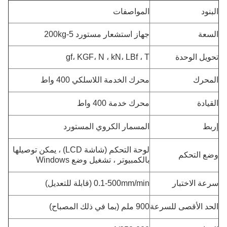
البنود
المواصفات
السعة
جهاز استشعار مستورد 5-200kg
تحويل الوحدة
gf، KGF، N ، kN، LBf ، T
المحرك
محرك الخدمة اللاسلكي 400 واط
القيادة
محرك خدمة 400 واط
إربط
المسمار الكروي المستورد
لوحة التحكم (شاشة LCD) ، يمكن توصيلها
وضع التحكم
بالكمبيوتر ، تشغيل وضع Windows
سرعة الاختبار
0.1-500mm/min (قابلة للتعديل)
الحد الأقصى للسرعة
900 ملم (بما في ذلك المصباح)