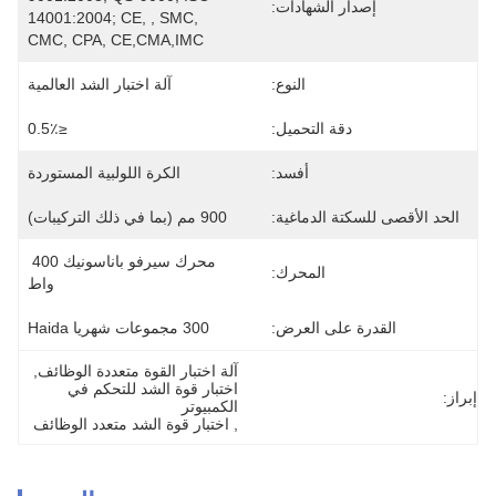
إصدار الشهادات:
14001:2004; CE, , SMC, 
CMC, CPA, CE,CMA,IMC
النوع:
آلة اختبار الشد العالمية
دقة التحميل:
≤0.5٪
أفسد:
الكرة اللولبية المستوردة
الحد الأقصى للسكتة الدماغية:
900 مم (بما في ذلك التركيبات)
محرك سيرفو باناسونيك 400 
المحرك:
واط
القدرة على العرض:
300 مجموعات شهريا Haida
آلة اختبار القوة متعددة الوظائف
, 
اختبار قوة الشد للتحكم في 
إبراز:
الكمبيوتر
, 
اختبار قوة الشد متعدد الوظائف