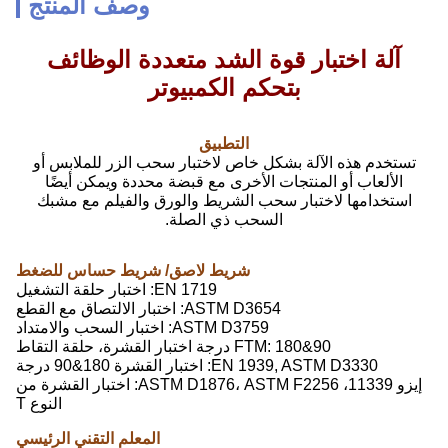
وصف المنتج
آلة اختبار قوة الشد متعددة الوظائف
بتحكم الكمبيوتر
التطبيق
تستخدم هذه الآلة بشكل خاص لاختبار سحب الزر للملابس أو
الألعاب أو المنتجات الأخرى مع قبضة محددة ويمكن أيضًا
استخدامها لاختبار سحب الشريط والورق والفيلم مع مشبك
السحب ذي الصلة.
شريط لاصق/ شريط حساس للضغط
EN 1719: اختبار حلقة التشغيل
ASTM D3654: اختبار الالتصاق مع القطع
ASTM D3759: اختبار السحب والامتداد
FTM: 180&90 درجة اختبار القشرة، حلقة التقاط
EN 1939, ASTM D3330: اختبار القشرة 180&90 درجة
إيزو 11339، ASTM D1876، ASTM F2256: اختبار القشرة من
النوع T
المعلم التقني الرئيسي