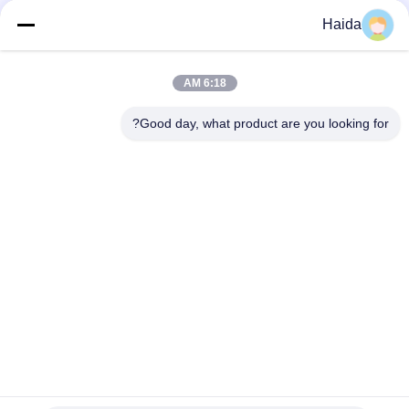
Haida
اتصال سريع
6:18 AM
العنوان
Good day, what product are you looking for?
الغرفة 105 ، المبنى F4 ، المنطقة F ، مدينة تيانان الرقمية ، منطقة
نانتشنغ ، مدينة دونغقوان ، مقاطعة قوانغدونغ ، الصين
الهاتف
86-0769-89055588
البريد الإلكتروني
salesmanager@qc-test.com
سياسة الخصوصية
|
خريطة الموقع
| الصين جودة جيدة توتريّ يختبر